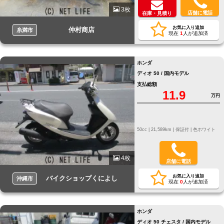
3枚
店舗に電話
在庫・見積り
お気に入り追加
仲村商店
糸満市
現在
1
人が追加済
ホンダ
ディオ 50 / 国内モデル
支払総額
11.9
万円
50cc |
21,589km |
保証付 |
色ホワイト
4枚
店舗に電話
お気に入り追加
バイクショップくによし
沖縄市
現在
0
人が追加済
ホンダ
ディオ 50 チェスタ / 国内モデル