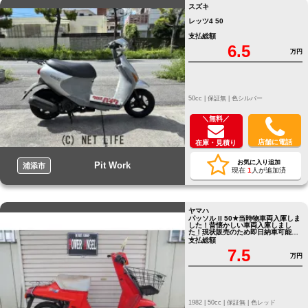
スズキ
レッツ4 50
支払総額
6.5
万円
50cc |
保証無 |
色シルバー
＼無料／
店舗に電話
在庫・見積り
お気に入り追加
Pit Work
浦添市
現在
1
人が追加済
ヤマハ
パッソル II 50★当時物車両入庫しま
した！昔懐かしい車両入庫しまし
た！現状販売のため即日納車可能！
/ 国内モデル
支払総額
7.5
万円
1982 |
50cc |
保証無 |
色レッド