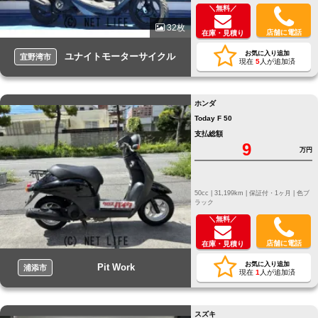
＼無料／
32枚
店舗に電話
在庫・見積り
お気に入り追加
ユナイトモーターサイクル
宜野湾市
現在
5
人が追加済
ホンダ
Today F 50
支払総額
9
万円
50cc |
31,199km |
保証付・1ヶ月 |
色ブ
ラック
＼無料／
店舗に電話
在庫・見積り
お気に入り追加
Pit Work
浦添市
現在
1
人が追加済
スズキ