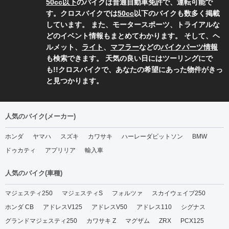
50cc以下
のバイクは普通自動車免許で、運転可能で
す。クロスバイクでは
50cc
以下のバイクも数多く掲載
しています。 また、モータースポーツ、トライアルな
どのイベント情報もまとめてわかります。 そして、ヘ
ルメット、
ライト
、
マフラー
などの
バイクパーツ情報
も検索できます。 天気の良い日にはツーリングにで
も!!クロスバイクで、あなたの希望にあった物件がきっ
と見つかります。
人気のバイク(メーカー)
ホンダ
ヤマハ
スズキ
カワサキ
ハーレーダビットソン
BMW
ドゥカティ
アプリリア
輸入車
人気のバイク(車種)
マジェスティ250
マジェスティS
フォルツァ
スカイウェイブ250
ホンダ CB
アドレスV125
アドレスV50
アドレス110
シグナス
グランドマジェスティ250
カワサキ Z
マグザム
ZRX
PCX125