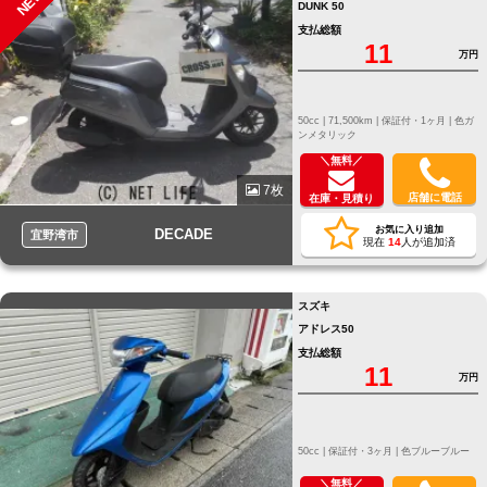
NEW
DUNK 50
支払総額
11
万円
50cc |
71,500km |
保証付・1ヶ月 |
色ガ
ンメタリック
＼無料／
7枚
店舗に電話
在庫・見積り
お気に入り追加
DECADE
宜野湾市
現在
14
人が追加済
スズキ
アドレス50
支払総額
11
万円
50cc |
保証付・3ヶ月 |
色ブルーブルー
＼無料／