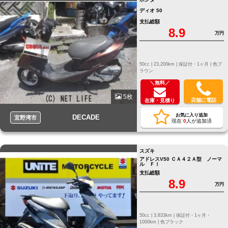
ディオ 50
支払総額
8.9
万円
50cc |
23,200km |
保証付・1ヶ月 |
色ブ
ラウン
＼無料／
5枚
店舗に電話
在庫・見積り
お気に入り追加
DECADE
宜野湾市
現在
0
人が追加済
スズキ
アドレスV50 ＣＡ４２Ａ型 ノーマ
ル ＦＩ
支払総額
8.9
万円
50cc |
3,833km |
保証付・1ヶ月・
1000km |
色ブラック