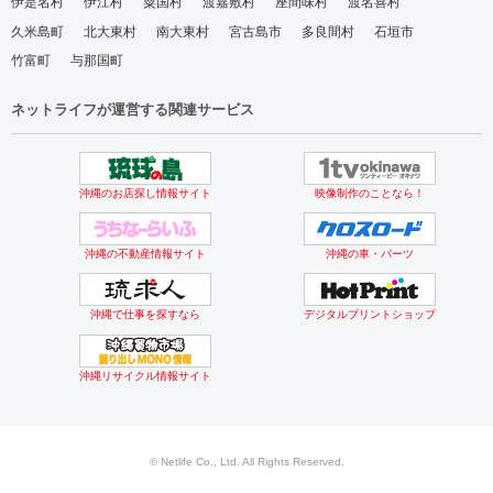
伊是名村
伊江村
粟国村
渡嘉敷村
座間味村
渡名喜村
久米島町
北大東村
南大東村
宮古島市
多良間村
石垣市
竹富町
与那国町
ネットライフが運営する関連サービス
沖縄のお店探し情報サイト
映像制作のことなら！
沖縄の不動産情報サイト
沖縄の車・パーツ
沖縄で仕事を探すなら
デジタルプリントショップ
沖縄リサイクル情報サイト
© Netlife Co., Ltd. All Rights Reserved.