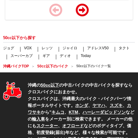
Item
1
of
50cc以下から探す
4
ジョグ
VOX
レッツ
ジャイロ
アドレスV50
タクト
｜
｜
｜
｜
｜
スーパーカブ
ギア
ディオ
Today
｜
｜
｜
｜
沖縄バイクTOP
50cc以下のバイク
50cc以下のバイク一覧
沖縄の
50cc以下
の中古バイクの中古バイクを探すなら
クロスバイクにおまかせ。
クロスバイクは、沖縄最大のバイク・バイクパーツ情
報ポータルサイトです。
ホンダ
、
ヤマハ
、
スズキ
、
カ
ワサキ
から”
キムコ
、
KTM
、
ハーレーダビッドソン
など
の
輸入車
をメーカー別に検索できます。 メーカーの他
にも
スクーター
、
オフロード
などのボディタイプ、価
格、初度登録(届出)年など、様々な検索が可能です。