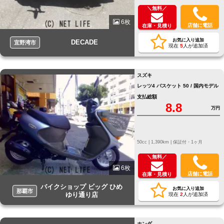
＼無料／
6枚
店舗に電話
在庫・見積り
お気に入り追加
DECADE
宜野湾市
現在
5
人が追加済
スズキ
レッツ4 バスケット 50 / 国内モデル
支払総額
8.8
万円
50cc |
1,390km |
保証付・1ヶ月
＼無料／
6枚
店舗に電話
在庫・見積り
バイクショップ ビッグ ひめ
お気に入り追加
那覇市
ゆり通り店
現在
2
人が追加済
ホンダ