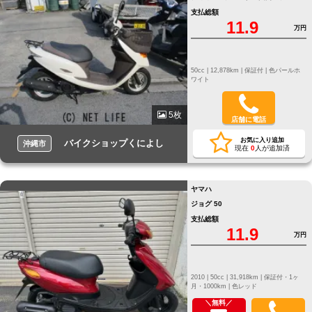
支払総額
11.9
万円
50cc |
12,878km |
保証付 |
色パールホ
ワイト
5枚
店舗に電話
お気に入り追加
バイクショップくによし
沖縄市
現在
0
人が追加済
ヤマハ
ジョグ 50
支払総額
11.9
万円
2010 |
50cc |
31,918km |
保証付・1ヶ
月・1000km |
色レッド
＼無料／