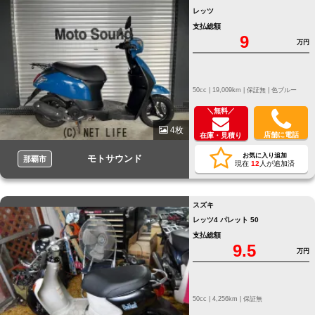
レッツ
支払総額
9
万円
50cc |
19,009km |
保証無 |
色ブルー
＼無料／
4枚
店舗に電話
在庫・見積り
お気に入り追加
モトサウンド
那覇市
現在
12
人が追加済
スズキ
レッツ4 パレット 50
支払総額
9.5
万円
50cc |
4,256km |
保証無