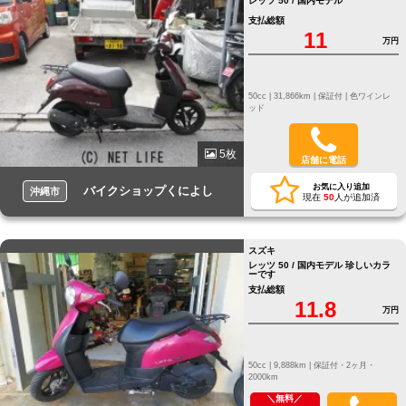
レッツ 50 / 国内モデル
支払総額
11
万円
50cc |
31,866km |
保証付 |
色ワインレ
ッド
5枚
店舗に電話
お気に入り追加
バイクショップくによし
沖縄市
現在
50
人が追加済
スズキ
レッツ 50 / 国内モデル 珍しいカラ
ーです
支払総額
11.8
万円
50cc |
9,888km |
保証付・2ヶ月・
2000km
＼無料／