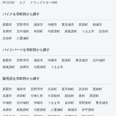
PCX150
カブ
ドラッグスター400
バイクを市町村から探す
那覇市
宜野湾市
浦添市
沖縄市
豊見城市
西原町
南城市
糸満市
北中城村
本部町
与那原町
南風原町
うるま市
読谷村
北谷町
八重瀬町
バイクパーツを市町村から探す
那覇市
宜野湾市
浦添市
沖縄市
西原町
豊見城市
北中城村
南風原町
糸満市
与那原町
うるま市
販売店を市町村から探す
那覇市
浦添市
宜野湾市
北谷町
嘉手納町
読谷村
恩納村
名護市
本部町
今帰仁村
大宜味村
国頭村
東村
西原町
中城村
北中城村
沖縄市
うるま市
金武町
宜野座村
豊見城市
糸満市
南風原町
与那原町
八重瀬町
南城市
伊平屋村