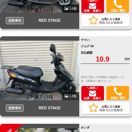
＼無料／
14枚
店舗に電話
在庫・見積り
お気に入り追加
RED STAGE
宜野湾市
現在
2
人が追加済
ヤマハ
ジョグ 50
支払総額
10.9
万円
2010 |
50cc |
9,649km |
保証付・1ヶ
月・1000km |
色ブラック
＼無料／
13枚
店舗に電話
在庫・見積り
お気に入り追加
RED STAGE
宜野湾市
現在
5
人が追加済
ホンダ