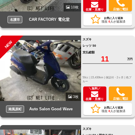
10枚
店舗に電話
在庫・見積り
お気に入り追加
CAR FACTORY 電化堂
名護市
現在
0
人が追加済
スズキ
NEW
レッツ 50
支払総額
11
万円
50cc |
15,430km |
保証付・2ヶ月 |
色ブ
ルー
＼無料／
3枚
店舗に電話
在庫・見積り
お気に入り追加
Auto Salon Good Wave
南風原町
現在
0
人が追加済
スズキ