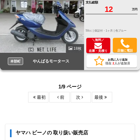
支払総額
12
万円
50cc |
保証付・1ヶ月 |
色ブルー
＼無料／
18枚
店舗に電話
在庫・見積り
お気に入り追加
やんばるモータース
本部町
現在
2
人が追加済
1/9 ページ
最初
前
次
最後
ヤマハ ビーノの 取り扱い販売店