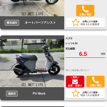
店舗に電話
お気に入り追加
オートパーツアシスト
豊見城市
現在
0
人が追加済
スズキ
レッツ4 50
支払総額
6.5
万円
50cc |
保証無 |
色ブルー
＼無料／
店舗に電話
在庫・見積り
お気に入り追加
Pit Work
浦添市
現在
1
人が追加済