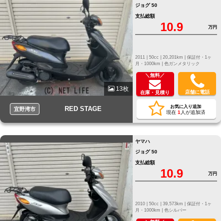
ジョグ 50
支払総額
10.9
万円
2011 |
50cc |
20,201km |
保証付・1ヶ
月・1000km |
色ガンメタリック
＼無料／
13枚
店舗に電話
在庫・見積り
お気に入り追加
RED STAGE
宜野湾市
現在
1
人が追加済
ヤマハ
ジョグ 50
支払総額
10.9
万円
2010 |
50cc |
39,573km |
保証付・1ヶ
月・1000km |
色シルバー