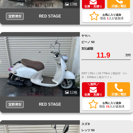
13枚
店舗に電話
在庫・見積り
お気に入り追加
RED STAGE
宜野湾市
現在
1
人が追加済
ヤマハ
ビーノ 50
支払総額
11.9
万円
2007 |
50cc |
19,770km |
保証付・1ヶ
月・1000km |
色ホワイト
＼無料／
12枚
店舗に電話
在庫・見積り
お気に入り追加
RED STAGE
宜野湾市
現在
16
人が追加済
スズキ
レッツ 50