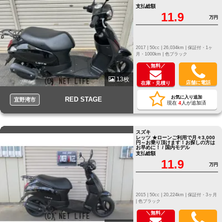
支払総額
11.9
万円
2017 |
50cc |
26,034km |
保証付・1ヶ
月・1000km |
色ブラック
＼無料／
13枚
店舗に電話
在庫・見積り
お気に入り追加
RED STAGE
宜野湾市
現在
4
人が追加済
スズキ
レッツ ★ローンご利用で月々3,000
円～お乗り頂けます！お探しの方は
お早めに！ / 国内モデル
支払総額
11.9
万円
2015 |
50cc |
20,224km |
保証付・3ヶ月
|
色ブラック
＼無料／