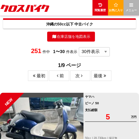
閲覧履歴
お気に入り
メニュー
沖縄の50cc以下 中古バイク
在庫店舗を地図表示
251
1〜30
件中
件表示
1/9 ページ
最初
前
次
最後
ヤマハ
NEW
ビーノ 50
支払総額
5
万円
50cc |
28,730km |
保証無