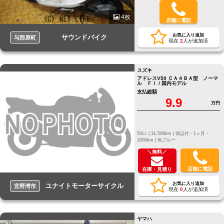
4枚
店舗に電話
お気に入り追加
サウンドバイク
与那原町
現在
2
人が追加済
スズキ
アドレスV50 ＣＡ４ＢＡ型 ノーマ
ル ＦＩ / 国内モデル
支払総額
9.9
万円
50cc |
31,506km |
保証付・1ヶ月・
1000km |
色ブルー
＼無料／
店舗に電話
在庫・見積り
お気に入り追加
ユナイトモーターサイクル
宜野湾市
現在
0
人が追加済
ヤマハ