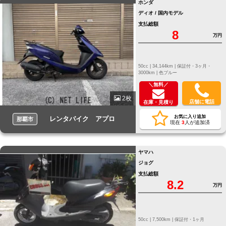
ホンダ
ディオ / 国内モデル
支払総額
8
万円
50cc |
34,144km |
保証付・3ヶ月・
3000km |
色ブルー
＼無料／
2枚
店舗に電話
在庫・見積り
お気に入り追加
レンタバイク アプロ
那覇市
現在
3
人が追加済
ヤマハ
ジョグ
支払総額
8.2
万円
50cc |
7,500km |
保証付・1ヶ月