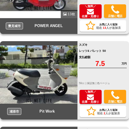
＼無料／
13枚
店舗に電話
在庫・見積り
お気に入り追加
POWER ANGEL
豊見城市
現在
13
人が追加済
スズキ
レッツ4 パレット 50
支払総額
7.5
万円
50cc |
保証無 |
色ベージュ
＼無料／
店舗に電話
在庫・見積り
お気に入り追加
Pit Work
浦添市
現在
2
人が追加済