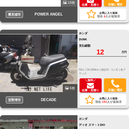
18枚
店舗に電話
在庫・見積り
お気に入り追加
POWER ANGEL
豊見城市
現在
4
人が追加済
ホンダ
DUNK
支払総額
12
万円
50cc |
54,000km |
保証付・1ヶ月 |
色ブ
ラック
＼無料／
6枚
店舗に電話
在庫・見積り
お気に入り追加
DECADE
宜野湾市
現在
151
人が追加済
ホンダ
ディオ スマ－トDIO