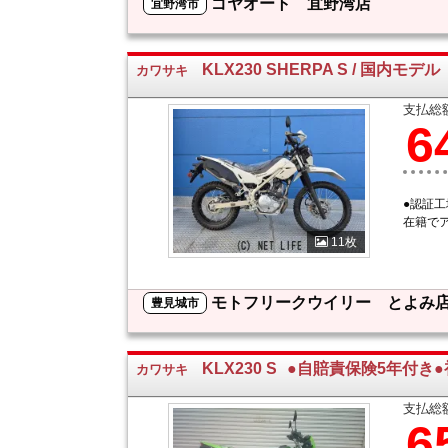
ゴヤオート 宜野湾店
宜野湾市
KLX230 SHERPA S / 国内モデル
カワサキ
支払総
6
●認証
在籍で
11枚
モトフリークウイリー とよみ
豊見城市
KLX230 S
●自賠責保険5年付き
カワサキ
支払総
6