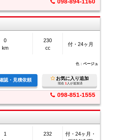
098-894-1160
0
230
付・24ヶ月
km
cc
色：
ベージュ
お気に入り追加
庫確認・見積依頼
現在
1
人が追加済
098-851-1555
1
232
付・24ヶ月・