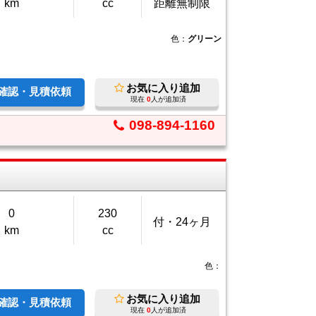
km
cc
距離無制限
色：
グリーン
お気に入り追加
庫確認・見積依頼
現在
0
人が追加済
098-894-1160
0
230
付・24ヶ月
km
cc
色：
お気に入り追加
庫確認・見積依頼
現在
0
人が追加済