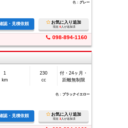
色：
グレー
お気に入り追加
庫確認・見積依頼
現在
0
人が追加済
098-894-1160
1
230
付・24ヶ月・
km
cc
距離無制限
色：
ブラックイエロー
お気に入り追加
庫確認・見積依頼
現在
3
人が追加済