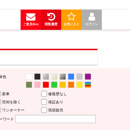
ご意見Box
閲覧履歴
お気に入り
ログイン
体色
新車
修復歴なし
売却を除く
保証あり
ワンオーナー
現状販売
ーワード