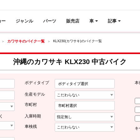
カー
ジャンル
パーツ
販売店
車
記事
カワサキのバイク一覧
KLX230(カワサキ)のバイク一覧
沖縄のカワサキ KLX230 中古バイク
ボディタイプ
本
ボディタイプ選択
生産モデル
市町村
市町村選択
く
入庫時期
車検残
キ