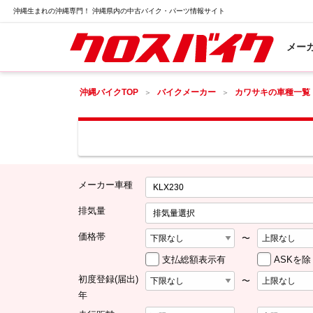
沖縄生まれの沖縄専門！ 沖縄県内の中古バイク・パーツ情報サイト
メー
沖縄バイクTOP
バイクメーカー
カワサキの車種一覧
メーカー車種
KLX230
排気量
排気量選択
価格帯
〜
支払総額表示有
ASKを除
初度登録(届出)
〜
年