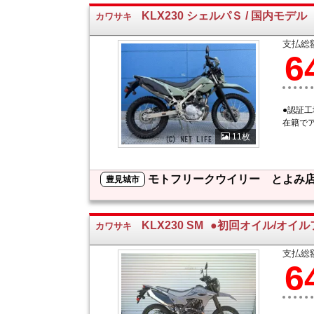
KLX230 シェルパＳ / 国内モデル
カワサキ
支払総
6
●認証
在籍で
11枚
モトフリークウイリー とよみ
豊見城市
KLX230 SM
●初回オイル/オイル
カワサキ
支払総
6