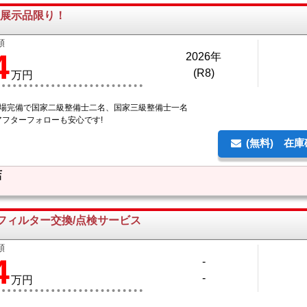
展示品限り！
額
4
2026年
(R8)
万円
工場完備で国家二級整備士二名、国家三級整備士一名
アフターフォローも安心です!
(無料) 在
店
フィルター交換/点検サービス
額
4
-
-
万円