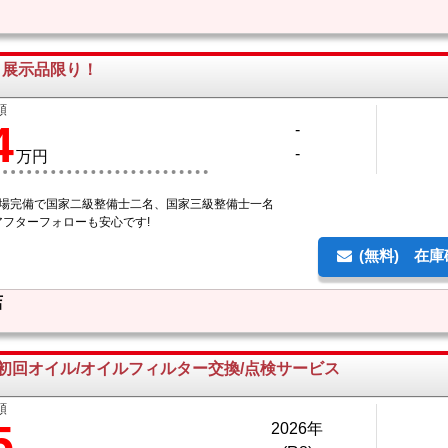
展示品限り！
額
4
-
-
万円
工場完備で国家二級整備士二名、国家三級整備士一名
アフターフォローも安心です!
(無料) 在
店
●初回オイル/オイルフィルター交換/点検サービス
額
5
2026年