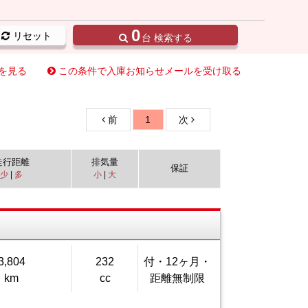
0
リセット
台 検索する
を見る
この条件で入庫お知らせメールを受け取る
前
1
次
走行距離
排気量
保証
少
|
多
小
|
大
3,804
232
付・12ヶ月・
km
cc
距離無制限