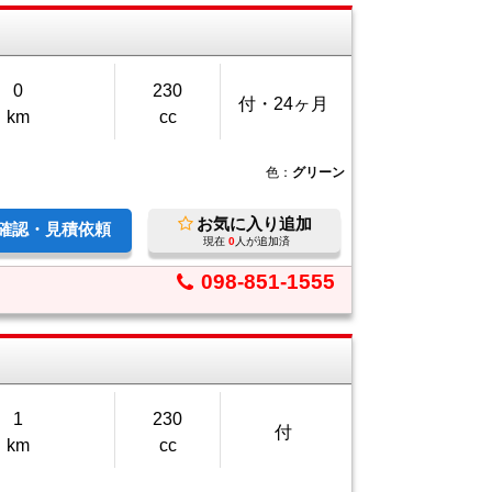
0
230
付・24ヶ月
km
cc
色：
グリーン
お気に入り追加
庫確認・見積依頼
現在
0
人が追加済
098-851-1555
1
230
付
km
cc