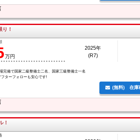
店
限り！
額
5
2025年
(R7)
万円
工場完備で国家二級整備士二名、国家三級整備士一名
アフターフォローも安心です!
(無料) 在
店
ル！
格