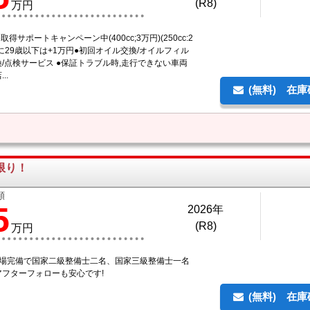
(R8)
万円
取得サポートキャンペーン中(400cc;3万円)(250cc:2
に29歳以下は+1万円●初回オイル交換/オイルフィル
/点検サービス ●保証トラブル時,走行できない車両
..
(無料) 在
限り！
額
5
2026年
(R8)
万円
工場完備で国家二級整備士二名、国家三級整備士一名
アフターフォローも安心です!
(無料) 在