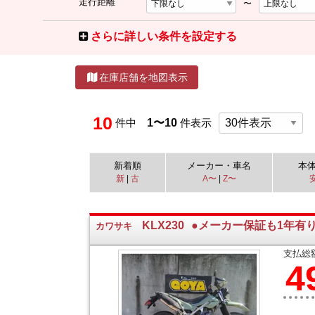
走行距離
〜
さらに詳しい条件を設定する
在庫店舗を地図表示
10
件中
1〜10
件表示
新着順
メーカー・車名
本
新
|
古
A〜
|
Z〜
KLX230
●メーカー保証も1年有
カワサキ
支払総
4