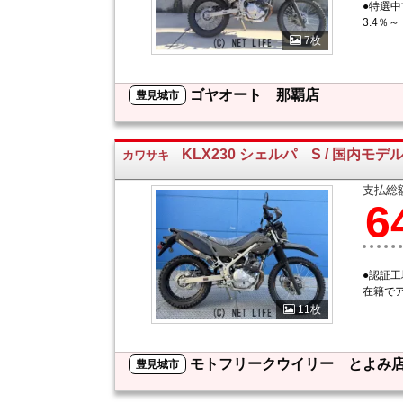
●特選中
3.4％～
7枚
ゴヤオート 那覇店
豊見城市
KLX230 シェルパ S / 国内モデ
カワサキ
支払総
6
●認証
在籍で
11枚
モトフリークウイリー とよみ
豊見城市