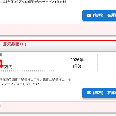
古車1年又は1万キロ保証●点検サービス●低金利
(無料) 在
ル
展示品限り！
額
4
2026年
(R8)
万円
工場完備で国家二級整備士二名、国家三級整備士一名
アフターフォローも安心です!
(無料) 在
店