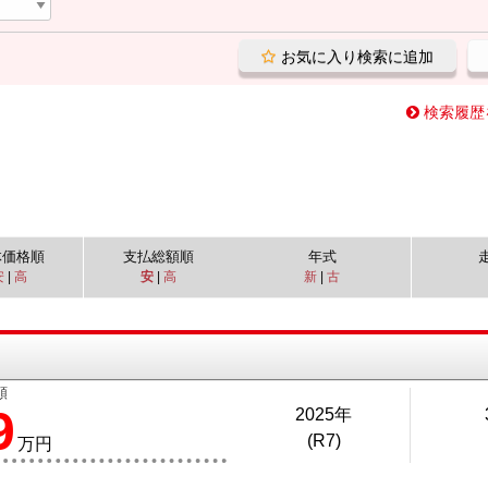
お気に入り検索に追加
検索履歴
体価格順
支払総額順
年式
安
|
高
安
|
高
新
|
古
り
額
9
2025年
(R7)
万円