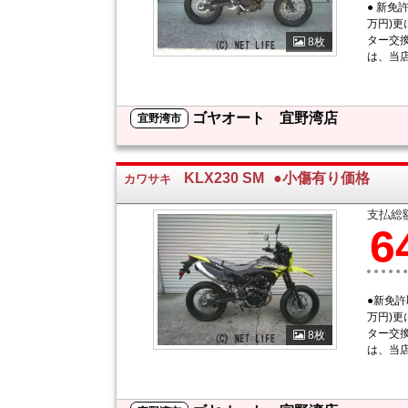
● 新免許
万円)更
ター交換
8枚
は、当店.
ゴヤオート 宜野湾店
宜野湾市
KLX230 SM
●小傷有り価格
カワサキ
支払総
6
●新免許取
万円)更
ター交換
8枚
は、当店.