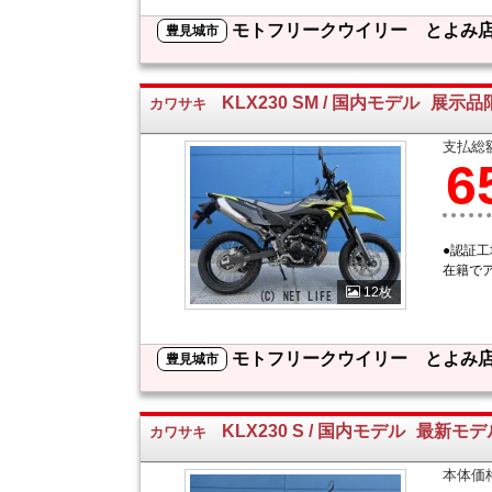
モトフリークウイリー とよみ
豊見城市
KLX230 SM / 国内モデル
展示品
カワサキ
支払総
6
●認証
在籍で
12枚
モトフリークウイリー とよみ
豊見城市
KLX230 S / 国内モデル
最新モデ
カワサキ
本体価