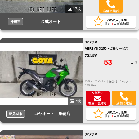
17枚
店舗に電話
お気に入り追加
金城オート
沖縄市
現在
1
人が追加済
カワサキ
VERSYS-X250 ●点検サービス
支払総額
53
万円
250cc |
2,950km |
保証付・12ヶ月・
10000km
＼無料／
7枚
店舗に電話
在庫・見積り
お気に入り追加
ゴヤオート 那覇店
豊見城市
現在
1
人が追加済
カワサキ