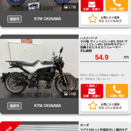
17枚
店舗に電話
在庫・見積り
お気に入り追加
KTM OKINAWA
浦添市
現在
0
人が追加済
ハスクバーナ
その他 ヴィットピレン401 2020 ヴ
ィットピレン401 2020年モデル！
洗練されたネオカフェレーサー
支払総額
54.9
万円
2020 |
373cc |
2,956km |
保証付・6ヶ
月・6000km |
色シルバー
＼無料／
16枚
店舗に電話
在庫・見積り
お気に入り追加
KTM OKINAWA
浦添市
現在
0
人が追加済
ホンダ
NEW
マグナ250 □１年保証付□ / 国内モデ