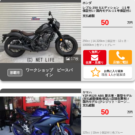
ホンダ
レブル 250 Sエディション □１年
保証付□ / 国内モデル □１年保証付□
支払総額
50
万円
250cc |
14,320km |
保証付・12ヶ月・
10000km |
色マットグレー
＼無料／
17枚
店舗に電話
在庫・見積り
ワークショップ ピースパ
お気に入り追加
那覇市
イン
現在
1
人が追加済
ヤマハ
YZF-R125 ABS 新古車・新型モデル
(支払総額価格/税込) (店頭在庫有) /
国内モデル (クレジット・ローン支
払い相談可能)
支払総額
50
万円
125cc |
11km |
保証付 |
色ブルー