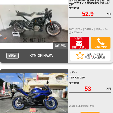
その他 VITPILEN 401 2020 唯一無
二のデザインと軽快な走りを楽しむ
401！
支払総額
52.9
万円
2020 |
373cc |
7,442km |
保証付・6ヶ
月・6000km
＼無料／
19枚
店舗に電話
在庫・見積り
お気に入り追加
KTM OKINAWA
浦添市
現在
0
人が追加済
ヤマハ
YZF-R25 250
支払総額
53
万円
250cc |
14,649km |
色青