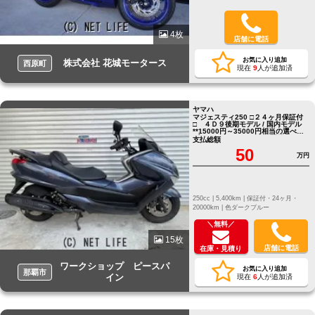
4枚
店舗に電話
お気に入り追加
株式会社 花城モータース
西原町
現在
9
人が追加済
ヤマハ
マジェスティ250 □２４ヶ月保証付
□ ４Ｄ９後期モデル / 国内モデル
**15000円～35000円相当の選べる
プレゼントキャンペーン開催してお
支払総額
ります**
50
万円
250cc |
5,400km |
保証付・24ヶ月・
20000km |
色ダークブルー
＼無料／
15枚
店舗に電話
在庫・見積り
ワークショップ ピースパ
お気に入り追加
那覇市
イン
現在
6
人が追加済