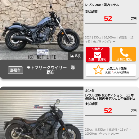
レブル 250 / 国内モデル
支払総額
52
万円
2024 |
250cc |
16,000km |
保証付・12
ヶ月 |
色ブラックグレー
＼無料／
8枚
店舗に電話
在庫・見積り
モトフリークウイリー 那
お気に入り追加
那覇市
覇店
現在
0
人が追加済
ホンダ
レブル 250 Sエディション □１年
保証付□ / 国内モデル □１年保証付□
支払総額
52
万円
250cc |
8,750km |
保証付・12ヶ月・
10000km |
色マットグレー