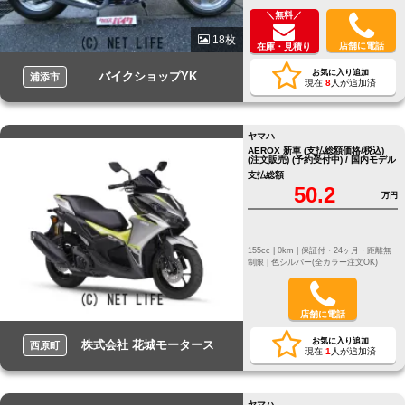
＼無料／
18枚
店舗に電話
在庫・見積り
お気に入り追加
バイクショップYK
浦添市
現在
8
人が追加済
ヤマハ
AEROX 新車 (支払総額価格/税込)
(注文販売) (予約受付中) / 国内モデル
支払総額
50.2
万円
155cc |
0km |
保証付・24ヶ月・距離無
制限 |
色シルバー(全カラー注文OK)
店舗に電話
お気に入り追加
株式会社 花城モータース
西原町
現在
1
人が追加済
ヤマハ