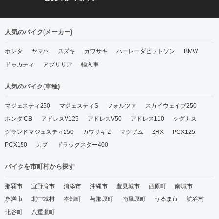
人気のバイク(メーカー)
ホンダ
ヤマハ
スズキ
カワサキ
ハーレーダビットソン
BMW
ドゥカティ
アプリリア
輸入車
人気のバイク(車種)
マジェスティ250
マジェスティS
フォルツァ
スカイウェイブ250
ホンダ CB
アドレスV125
アドレスV50
アドレス110
シグナス
グランドマジェスティ250
カワサキ Z
マグザム
ZRX
PCX125
PCX150
カブ
ドラッグスター400
バイクを市町村から探す
那覇市
宜野湾市
浦添市
沖縄市
豊見城市
西原町
南城市
糸満市
北中城村
本部町
与那原町
南風原町
うるま市
読谷村
北谷町
八重瀬町