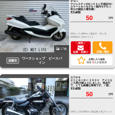
ヤマハ
マジェスティ250 □２４ヶ月保証付□
スマートキーモデル / 国内モデル □
安心の認証工場完備□
支払総額
50
万円
250cc |
1,400km |
保証付・24ヶ月・
20000km |
色ホワイト
＼無料／
17枚
店舗に電話
在庫・見積り
ワークショップ ピースパ
お気に入り追加
那覇市
イン
現在
5
人が追加済
カワサキ
エリミネーター ２５０Ｖ アメリカ
ン入荷(大阪より)しました。低走行
で、とても綺麗な車両です。 / 国内
モデル
支払総額
50
万円
250cc |
19,930km |
保証無 |
色ブラック