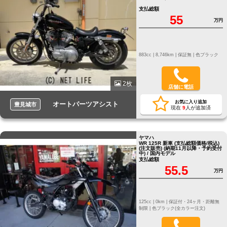
支払総額
55
万円
883cc |
8,746km |
保証無 |
色ブラック
2枚
店舗に電話
お気に入り追加
オートパーツアシスト
豊見城市
現在
9
人が追加済
ヤマハ
WR 125R 新車 (支払総額価格/税込)
(注文販売) (納期11月以降・予約受付
中) / 国内モデル
支払総額
55.5
万円
125cc |
0km |
保証付・24ヶ月・距離無
制限 |
色ブラック(全カラー注文)