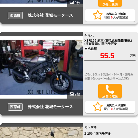
9枚
店舗に電話
お気に入り追加
株式会社 花城モータース
西原町
現在
0
人が追加済
ヤマハ
XSR155 新車 (支払総額価格/税込)
(注文販売) / 国内モデル
支払総額
55.5
万円
155cc |
0km |
保証付・24ヶ月・距離無
制限 |
色シルバー(全カラー注文OK)
9枚
店舗に電話
お気に入り追加
株式会社 花城モータース
西原町
現在
0
人が追加済
カワサキ
Z 250 / 国内モデル