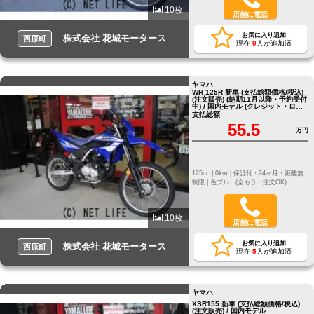
10枚
店舗に電話
お気に入り追加
株式会社 花城モータース
西原町
現在
0
人が追加済
ヤマハ
WR 125R 新車 (支払総額価格/税込)
(注文販売) (納期11月以降・予約受付
中) / 国内モデル (クレジット・ロー
ン支払い相談可能)
支払総額
55.5
万円
125cc |
0km |
保証付・24ヶ月・距離無
制限 |
色ブルー(全カラー注文OK)
10枚
店舗に電話
お気に入り追加
株式会社 花城モータース
西原町
現在
5
人が追加済
ヤマハ
XSR155 新車 (支払総額価格/税込)
(注文販売) / 国内モデル