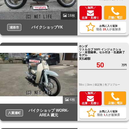
＼無料／
18枚
店舗に電話
在庫・見積り
お気に入り追加
バイクショップYK
浦添市
現在
20
人が追加済
ホンダ
リトルカブ 50FI インジェクショ
ン・未登録車。セル付き・生産終了
モデル
支払総額
50
万円
50cc |
1km |
保証無 |
色プコブルー
＼無料／
4枚
店舗に電話
在庫・見積り
バイクショップ WORK-
お気に入り追加
八重瀬町
AREA 藏元
現在
1
人が追加済