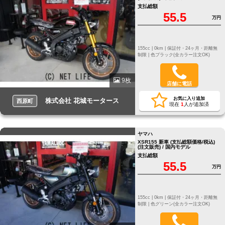
支払総額
55.5
万円
155cc |
0km |
保証付・24ヶ月・距離無
制限 |
色ブラック(全カラー注文OK)
9枚
店舗に電話
お気に入り追加
株式会社 花城モータース
西原町
現在
1
人が追加済
ヤマハ
XSR155 新車 (支払総額価格/税込)
(注文販売) / 国内モデル
支払総額
55.5
万円
155cc |
0km |
保証付・24ヶ月・距離無
制限 |
色グリーン(全カラー注文OK)