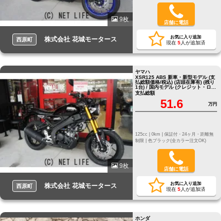
9枚
店舗に電話
お気に入り追加
株式会社 花城モータース
西原町
現在
5
人が追加済
ヤマハ
XSR125 ABS 新車・新型モデル (支
払総額価格/税込) (店頭在庫有) (残り
1台) / 国内モデル (クレジット・ロー
ン支払い相談可能)
支払総額
51.6
万円
125cc |
0km |
保証付・24ヶ月・距離無
制限 |
色ブラック(全カラー注文OK)
9枚
店舗に電話
お気に入り追加
株式会社 花城モータース
西原町
現在
5
人が追加済
ホンダ