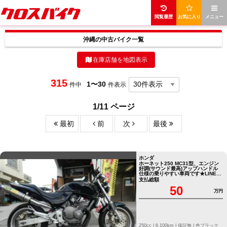
閲覧履歴
お気に入り
メニュー
沖縄の中古バイク一覧
在庫店舗を地図表示
315
1〜30
件中
件表示
1/11 ページ
最初
前
次
最後
ホンダ
ホーネット250 MC31型、エンジン
好調(サウンド最高)アップハンドル
仕様の乗りやすい車両です★LINEか
らお問い合わせ可能★友だち追加→
支払総額
検索→ID「@410iozms」で検索 /
50
国内モデル
万円
250cc |
6,100km |
保証無 |
色ブラック