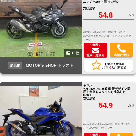
ニンジャ250 / 国内モデル
支払総額
54.8
万円
250cc |
26,334km |
保証付・3ヶ月・
3000km |
色ガンメタリックブラックグ
リーン
＼無料／
12枚
店舗に電話
在庫・見積り
お気に入り追加
MOTOR'S SHOP トラスト
浦添市
現在
0
人が追加済
ヤマハ
YZF-R25 2019 逆車 新デザイン採
用！走りもスタイルも進化した
R25！
支払総額
54.9
万円
2019 |
250cc |
2,382km |
保証付・6ヶ
月・6000km |
色ブルー
＼無料／