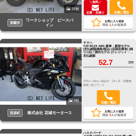
＼無料／
18枚
店舗に電話
在庫・見積り
ワークショップ ピースパ
お気に入り追加
那覇市
イン
現在
1
人が追加済
ヤマハ
YZF-R125 ABS 新車・新型モデル
(支払総額価格/税込) (店頭在庫有) (残
り1台) / 国内モデル (クレジット・ロ
ーン支払い相談可能)
支払総額
52.7
万円
125cc |
0km |
保証付・24ヶ月・距離無
制限 |
色ブラック
9枚
店舗に電話
お気に入り追加
株式会社 花城モータース
西原町
現在
5
人が追加済
ハスクバーナ