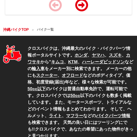
Item
1
of
沖縄バイクTOP
バイク一覧
4
クロスバイクは、沖縄最大のバイク・バイクパーツ情
報ポータルサイトです。
ホンダ
、
ヤマハ
、
スズキ
、
カ
ワサキ
から”
キムコ
、
KTM
、
ハーレーダビッドソン
など
の
輸入車
をメーカー別に検索できます。 メーカーの他
にも
スクーター
、
オフロード
などのボディタイプ、価
格、初度登録(届出)年など、様々な検索が可能です。
50cc以下
のバイクは普通自動車免許で、運転可能で
す。クロスバイクでは
50cc
以下のバイクも数多く掲載
しています。 また、モータースポーツ、トライアルな
どのイベント情報もまとめてわかります。 そして、ヘ
ルメット、
ライト
、
マフラー
などの
バイクパーツ情報
も検索できます。 天気の良い日にはツーリングにで
も!!クロスバイクで、あなたの希望にあった物件がきっ
と見つかります。