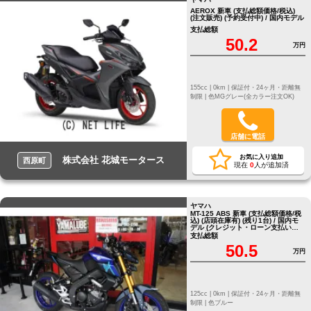
AEROX 新車 (支払総額価格/税込)
(注文販売) (予約受付中) / 国内モデル
支払総額
50.2
万円
155cc |
0km |
保証付・24ヶ月・距離無
制限 |
色MGグレー(全カラー注文OK)
店舗に電話
お気に入り追加
株式会社 花城モータース
西原町
現在
0
人が追加済
ヤマハ
MT-125 ABS 新車 (支払総額価格/税
込) (店頭在庫有) (残り1台) / 国内モ
デル (クレジット・ローン支払い相
談可能)
支払総額
50.5
万円
125cc |
0km |
保証付・24ヶ月・距離無
制限 |
色ブルー