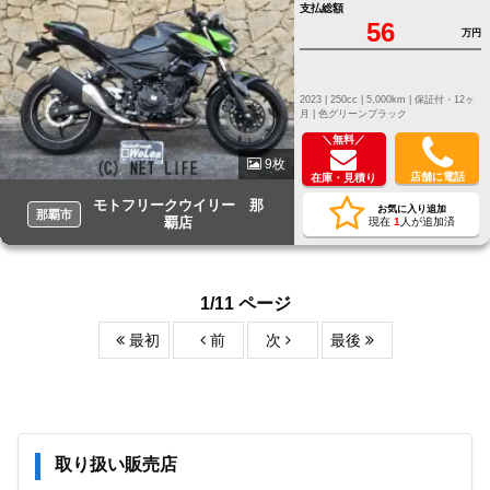
支払総額
56
万円
2023 |
250cc |
5,000km |
保証付・12ヶ
月 |
色グリーンブラック
＼無料／
9枚
店舗に電話
在庫・見積り
モトフリークウイリー 那
お気に入り追加
那覇市
覇店
現在
1
人が追加済
1/11 ページ
最初
前
次
最後
取り扱い販売店