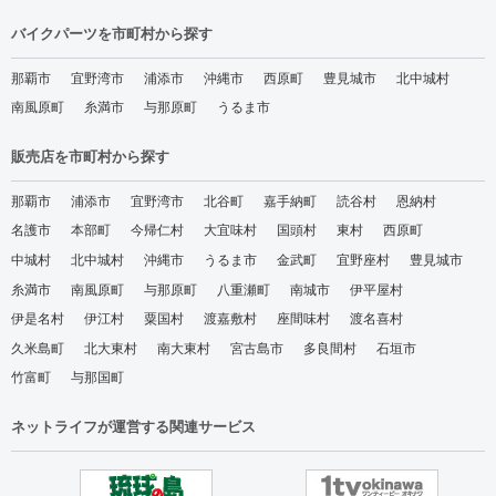
バイクパーツを市町村から探す
那覇市
宜野湾市
浦添市
沖縄市
西原町
豊見城市
北中城村
南風原町
糸満市
与那原町
うるま市
販売店を市町村から探す
那覇市
浦添市
宜野湾市
北谷町
嘉手納町
読谷村
恩納村
名護市
本部町
今帰仁村
大宜味村
国頭村
東村
西原町
中城村
北中城村
沖縄市
うるま市
金武町
宜野座村
豊見城市
糸満市
南風原町
与那原町
八重瀬町
南城市
伊平屋村
伊是名村
伊江村
粟国村
渡嘉敷村
座間味村
渡名喜村
久米島町
北大東村
南大東村
宮古島市
多良間村
石垣市
竹富町
与那国町
ネットライフが運営する関連サービス