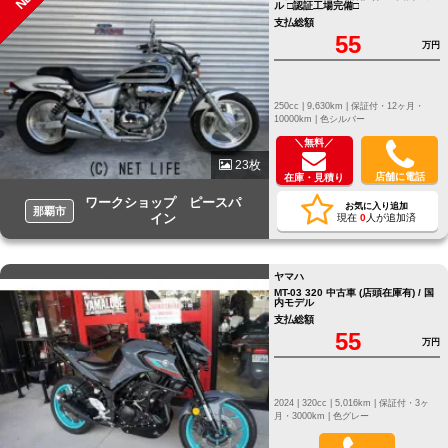
ル □認証工場完備□
支払総額
55
万円
250cc |
9,630km |
保証付・12ヶ月・
10000km |
色シルバー
＼無料／
23枚
店舗に電話
在庫・見積り
ワークショップ ピースパ
お気に入り追加
那覇市
イン
現在
0
人が追加済
ヤマハ
MT-03 320 中古車 (店頭在庫有) / 国
内モデル
支払総額
55
万円
2024 |
320cc |
5,016km |
保証付・3ヶ
月・3000km |
色グレー