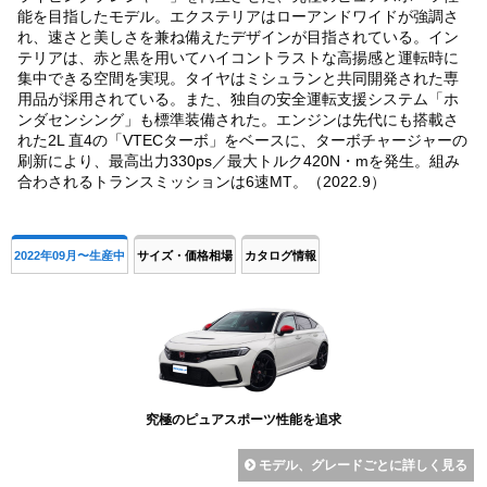
能を目指したモデル。エクステリアはローアンドワイドが強調さ
れ、速さと美しさを兼ね備えたデザインが目指されている。イン
テリアは、赤と黒を用いてハイコントラストな高揚感と運転時に
集中できる空間を実現。タイヤはミシュランと共同開発された専
用品が採用されている。また、独自の安全運転支援システム「ホ
ンダセンシング」も標準装備された。エンジンは先代にも搭載さ
れた2L 直4の「VTECターボ」をベースに、ターボチャージャーの
刷新により、最高出力330ps／最大トルク420N・mを発生。組み
合わされるトランスミッションは6速MT。（2022.9）
2022年09月〜生産中
サイズ・価格相場
カタログ情報
究極のピュアスポーツ性能を追求
モデル、グレードごとに詳しく見る