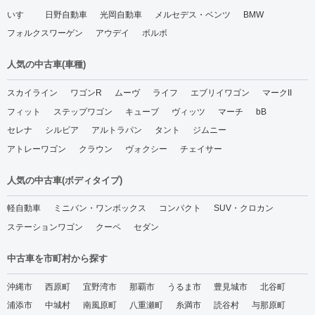
いすゞ
日野自動車
光岡自動車
メルセデス・ベンツ
BMW
フォルクスワーゲン
アウデイ
ボルボ
人気の中古車(車種)
スカイライン
ワゴンR
ムーヴ
ライフ
エブリイワゴン
マークII
フィット
ステップワゴン
キューブ
ヴィッツ
マーチ
bB
セレナ
シルビア
アルトラパン
タント
ジムニー
アトレーワゴン
クラウン
ヴォクシー
チェイサー
人気の中古車(ボディタイプ)
軽自動車
ミニバン・ワンボックス
コンパクト
SUV・クロカン
ステーションワゴン
クーペ
セダン
中古車を市町村から探す
沖縄市
西原町
宜野湾市
那覇市
うるま市
豊見城市
北谷町
浦添市
中城村
南風原町
八重瀬町
糸満市
読谷村
与那原町