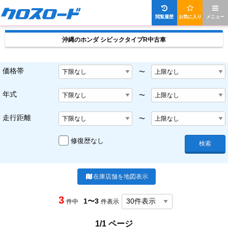
閲覧履歴
お気に入り
メニュー
沖縄のホンダ シビックタイプR中古車
価格帯
〜
年式
〜
走行距離
〜
修復歴なし
検索
在庫店舗を地図表示
3
1〜3
件中
件表示
1/1 ページ