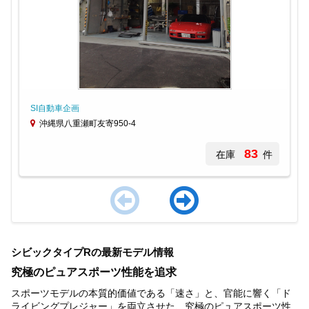
SI自動車企画
沖縄県八重瀬町友寄950-4
83
在庫
件
Item
1
シビックタイプRの最新モデル情報
of
3
究極のピュアスポーツ性能を追求
スポーツモデルの本質的価値である「速さ」と、官能に響く「ド
ライビングプレジャー」を両立させた、究極のピュアスポーツ性