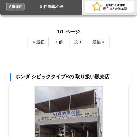
お気に入り追加
SI自動車企画
八重瀬町
現在
4
人が追加済
1/1 ページ
最初
前
次
最後
ホンダ シビックタイプRの 取り扱い販売店