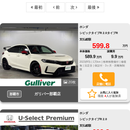
最初
前
次
最後
ホンダ
シビックタイプR 2.0タイプR
支払総額
599.8
万円
本体価格
諸費用
589.9
9.9
万円
万円
2023(R5) |
1万km |
検車検整備付 |
修復
無 |
法定含 |
保証付・3ヶ月・距離無制
限
20枚
店舗に電話
お気に入り追加
ガリバー那覇店
那覇市
現在
4
人が追加済
ホンダ
シビックタイプR 2.0
支払総額