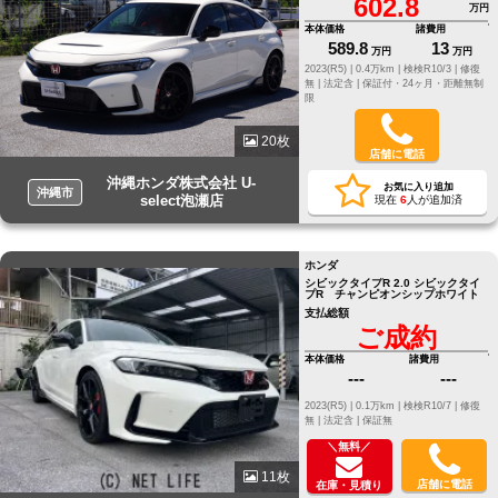
602.8
万円
本体価格
諸費用
589.8
13
万円
万円
2023(R5) |
0.4万km |
検検R10/3 |
修復
無 |
法定含 |
保証付・24ヶ月・距離無制
限
20枚
店舗に電話
沖縄ホンダ株式会社 U-
お気に入り追加
沖縄市
select泡瀬店
現在
6
人が追加済
ホンダ
シビックタイプR 2.0 シビックタイ
プR チャンピオンシップホワイト
支払総額
ご成約
本体価格
諸費用
---
---
2023(R5) |
0.1万km |
検検R10/7 |
修復
無 |
法定含 |
保証無
＼無料／
11枚
店舗に電話
在庫・見積り