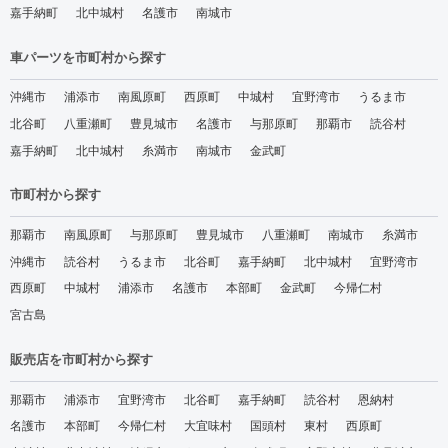
嘉手納町
北中城村
名護市
南城市
車パーツを市町村から探す
沖縄市
浦添市
南風原町
西原町
中城村
宜野湾市
うるま市
北谷町
八重瀬町
豊見城市
名護市
与那原町
那覇市
読谷村
嘉手納町
北中城村
糸満市
南城市
金武町
市町村から探す
那覇市
南風原町
与那原町
豊見城市
八重瀬町
南城市
糸満市
沖縄市
読谷村
うるま市
北谷町
嘉手納町
北中城村
宜野湾市
西原町
中城村
浦添市
名護市
本部町
金武町
今帰仁村
宮古島
販売店を市町村から探す
那覇市
浦添市
宜野湾市
北谷町
嘉手納町
読谷村
恩納村
名護市
本部町
今帰仁村
大宜味村
国頭村
東村
西原町