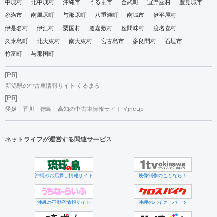
中城村
北中城村
沖縄市
うるま市
金武町
宜野座村
豊見城市
糸満市
南風原町
与那原町
八重瀬町
南城市
伊平屋村
伊是名村
伊江村
粟国村
渡嘉敷村
座間味村
渡名喜村
久米島町
北大東村
南大東村
宮古島市
多良間村
石垣市
竹富町
与那国町
[PR]
新潟県の中古車情報サイト くるまる
[PR]
愛媛・香川・徳島・高知の中古車情報サイト Mjnet.jp
ネットライフが運営する関連サービス
沖縄のお店探し情報サイト
映像制作のことなら！
沖縄の不動産情報サイト
沖縄のバイク・パーツ