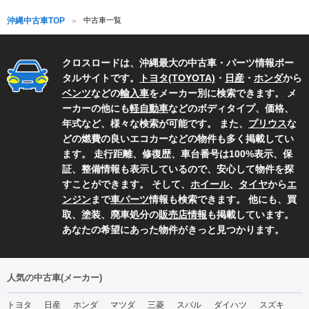
沖縄中古車TOP
中古車一覧
クロスロードは、沖縄最大の中古車・パーツ情報ポー
タルサイトです。
トヨタ(TOYOTA)
・
日産
・
ホンダ
から
ベンツ
などの
輸入車
をメーカー別に検索できます。 メ
ーカーの他にも
軽自動車
などのボディタイプ、価格、
年式など、様々な検索が可能です。 また、
プリウス
な
どの燃費の良いエコカーなどの物件も多く掲載してい
ます。 走行距離、修復歴、車台番号は100%表示、保
証、整備情報も表示しているので、安心して物件を探
すことができます。 そして、
ホイール
、
タイヤ
から
エ
ンジン
まで
車パーツ
情報も検索できます。 他にも、買
取、塗装、廃車処分の
販売店情報
も掲載しています。
あなたの希望にあった物件がきっと見つかります。
人気の中古車(メーカー)
トヨタ
日産
ホンダ
マツダ
三菱
スバル
ダイハツ
スズキ