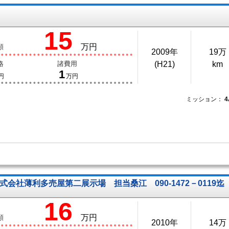
15
万円
額
2009年
19万
格
諸費用
(H21)
km
1
円
万円
ミッション：
株式会社薄利多売屋第二展示場 担当桑江 090-1472－0119迄
16
万円
額
2010年
14万