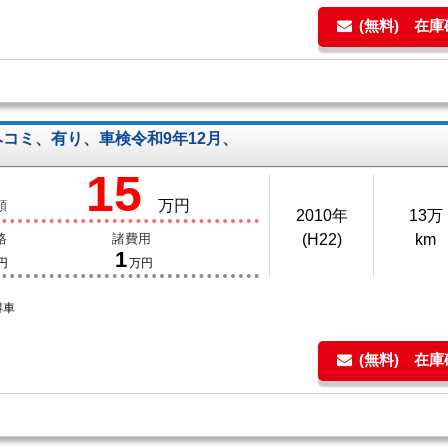
(無料) 在
コミ、有り、車検令和9年12月、
15
万円
額
2010年
13万
格
諸費用
(H22)
km
1
円
万円
得車
(無料) 在