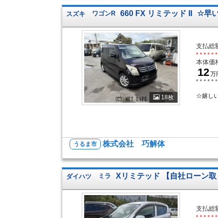
660 FX リミテッド II
☆早
スズキ
ワゴンR
支払総
本体価
12
万
☆嬉しい
18枚
株式会社 巧解体
うるま市
Xリミテッド 【自社ローン
ダイハツ
ミラ
支払総