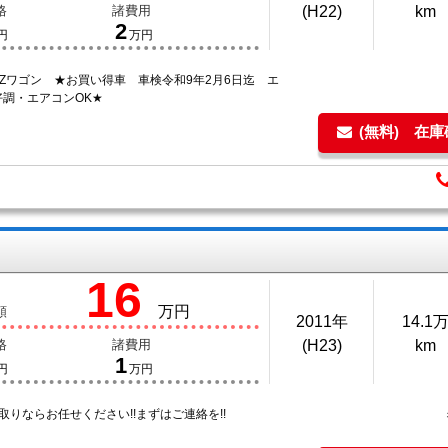
格
諸費用
(H22)
km
2
円
万円
Zワゴン ★お買い得車 車検令和9年2月6日迄 エ
好調・エアコンOK★
(無料) 在
16
万円
額
2011年
14.1
格
諸費用
(H23)
km
1
円
万円
取りならお任せください!!まずはご連絡を!!