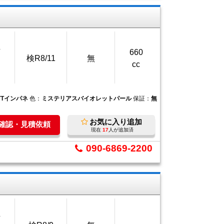
万
660
検R8/11
無
cc
VTインパネ
色：
ミステリアスバイオレットパール
保証：
無
お気に入り追加
庫確認・見積依頼
現在
17
人が追加済
090-6869-2200
万