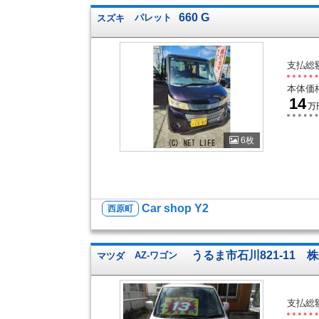
660 G
スズキ
パレット
支払総
本体価
14
万
6枚
Car shop Y2
西原町
うるま市石川821-11 
マツダ
AZ-ワゴン
支払総