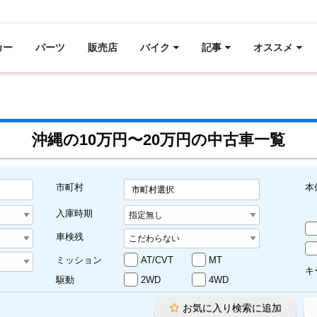
カー
パーツ
販売店
バイク
記事
オススメ
沖縄の10万円〜20万円の中古車一覧
市町村
本
市町村選択
入庫時期
車検残
ミッション
AT/CVT
MT
キ
駆動
2WD
4WD
お気に入り検索に追加