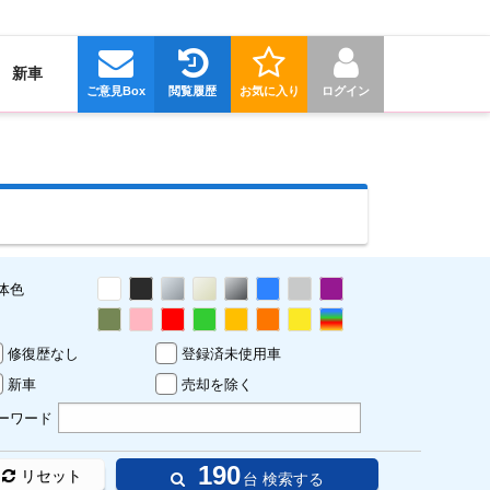
新車
ご意見Box
閲覧履歴
お気に入り
ログイン
体色
修復歴なし
登録済未使用車
新車
売却を除く
ーワード
190
リセット
台 検索する