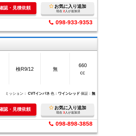
お気に入り追加
庫確認・見積依頼
現在
2
人が追加済
098-933-9353
660
検R9/12
無
cc
ミッション：
CVTインパネ
色：
ワインレッド
保証：
無
お気に入り追加
庫確認・見積依頼
現在
3
人が追加済
098-898-3858