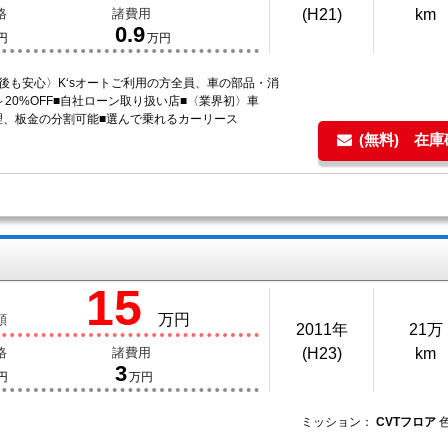
格
諸費用
(H21)
km
0.9
円
万円
後も安心〉K‘sオートご利用の方全員、車の部品・消
～20%OFF■自社ローン取り扱い店■〈業界初〉車
理、板金の分割可能■選んで乗れるカーリース
(無料) 在
15
万円
額
2011年
21万
格
諸費用
(H23)
km
3
円
万円
ミッション：
CVTフロア