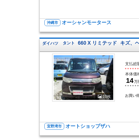
オーシャンモータース
沖縄市
660 X リミテッド
キズ、ヘ
ダイハツ
タント
支払総
本体価
14
万
お買い
10枚
オートショップザハ
宜野湾市