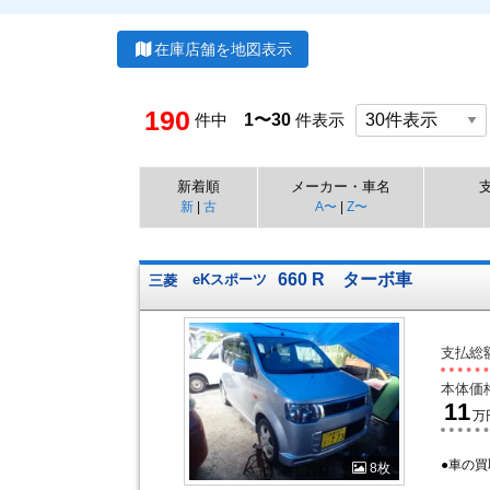
在庫店舗を地図表示
190
件中
1〜30
件表示
新着順
メーカー・車名
新
|
古
A〜
|
Z〜
660 R ターボ車
三菱
eKスポーツ
支払総
本体価
11
万
●車の買
8枚