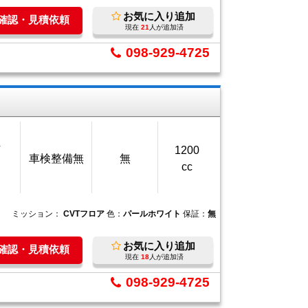
お気に入り追加
庫確認・見積依頼
現在
21
人が追加済
098-929-4725
万
1200
車検整備無
無
cc
ミッション：
CVTフロア
色：
パールホワイト
保証：
無
お気に入り追加
庫確認・見積依頼
現在
18
人が追加済
098-929-4725