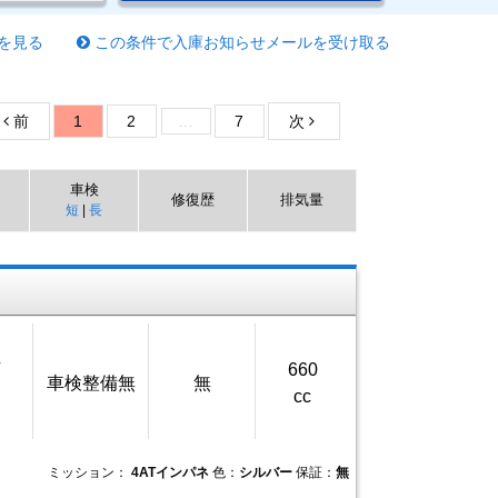
を見る
この条件で入庫お知らせメールを受け取る
前
1
2
…
7
次
車検
修復歴
排気量
短
|
長
万
660
車検整備無
無
cc
ミッション：
4ATインパネ
色：
シルバー
保証：
無