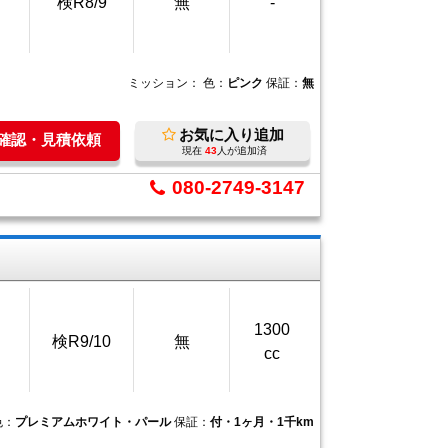
検R8/9
無
-
ミッション：
色：
ピンク
保証：
無
お気に入り追加
庫確認・見積依頼
現在
43
人が追加済
080-2749-3147
1300
検R9/10
無
cc
色：
プレミアムホワイト・パール
保証：
付・1ヶ月・1千km