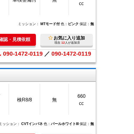
cc
ミッション：
MTモード付
色：
ピンク
保証：
無
お気に入り追加
庫確認・見積依頼
現在
12
人が追加済
090-1472-0119
／
090-1472-0119
万
660
検R8/8
無
cc
ミッション：
CVTインパネ
色：
パールホワイトIII
保証：
無