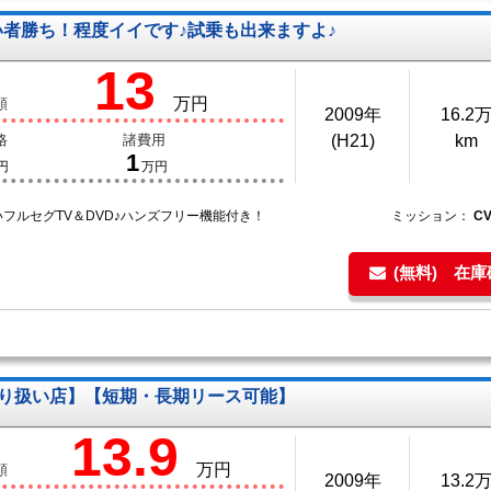
い者勝ち！程度イイです♪試乗も出来ますよ♪
13
万円
額
2009年
16.2
格
諸費用
(H21)
km
1
円
万円
フルセグTV＆DVD♪ハンズフリー機能付き！
ミッション：
C
(無料) 在
取り扱い店】【短期・長期リース可能】
13.9
万円
額
2009年
13.2