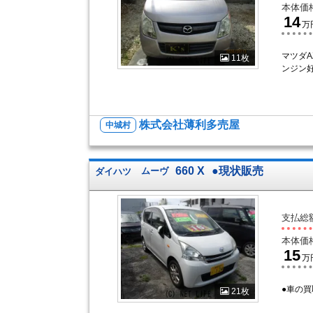
本体価
14
万
マツダA
11枚
ンジン
株式会社薄利多売屋
中城村
660 X
●現状販売
ダイハツ
ムーヴ
支払総
本体価
15
万
●車の買
21枚