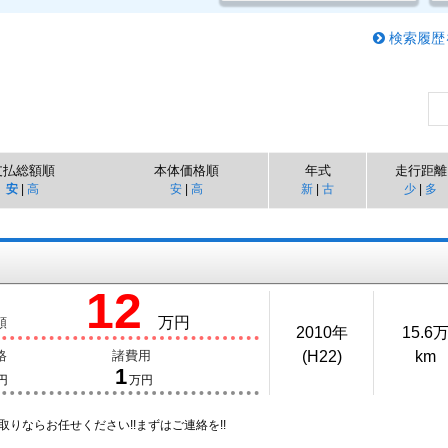
検索履歴
支払総額順
本体価格順
年式
走行距離
安
|
高
安
|
高
新
|
古
少
|
多
12
万円
額
2010年
15.6
格
諸費用
(H22)
km
1
円
万円
取りならお任せください!!まずはご連絡を!!