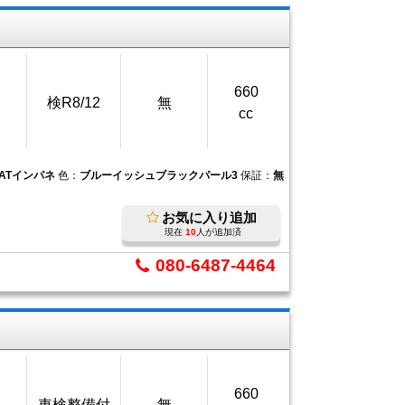
660
検R8/12
無
cc
4ATインパネ
色：
ブルーイッシュブラックパール3
保証：
無
お気に入り追加
現在
10
人が追加済
080-6487-4464
660
車検整備付
無