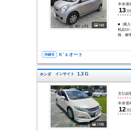
本体価
13
万
■〈購入
6枚
耗品10
検、修
Ｋ’ｓオート
沖縄市
1.3 G
ホンダ
インサイト
支払総
本体価
12
万
19枚