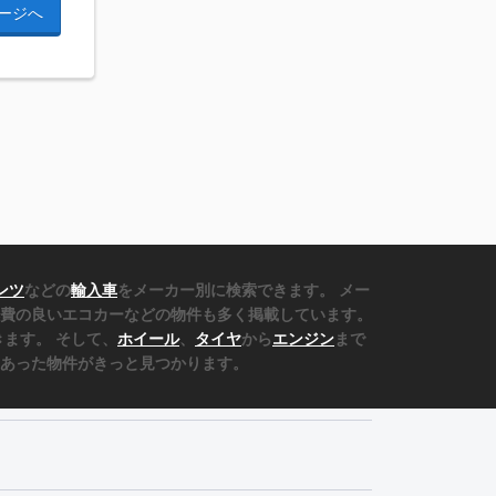
ージへ
ンツ
などの
輸入車
をメーカー別に検索できます。 メー
費の良いエコカーなどの物件も多く掲載しています。
ます。 そして、
ホイール
、
タイヤ
から
エンジン
まで
あった物件がきっと見つかります。