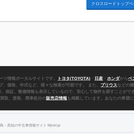
クロスロードトップペ
ーツ情報ポータルサイトです。
トヨタ(TOYOTA)
・
日産
・
ホンダ
から
ベ
プ、価格、年式など、様々な検索が可能です。 また、
プリウス
などの燃
表示、保証、整備情報も表示しているので、安心して物件を探すことができ
、買取、塗装、廃車処分の
販売店情報
も掲載しています。あなたの希望に
・高知の中古車情報サイト Mjnet.jp