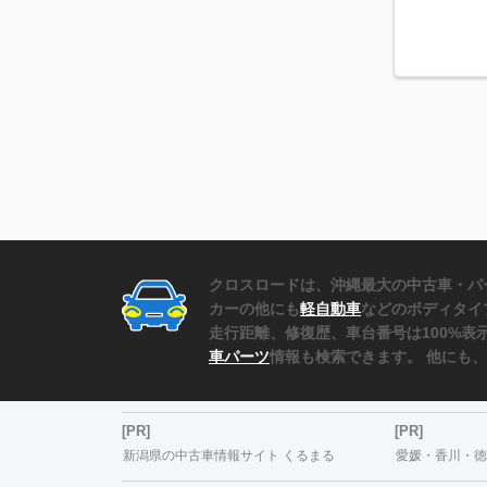
クロスロードは、沖縄最大の中古車・パ
カーの他にも
軽自動車
などのボディタイ
走行距離、修復歴、車台番号は100%
車パーツ
情報も検索できます。 他にも
[PR]
[PR]
新潟県の中古車情報サイト くるまる
愛媛・香川・徳島