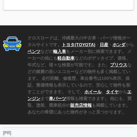
クロスロードは、沖縄最大の中古車・パーツ情報ポー
タルサイトです。
トヨタ(TOYOTA)
・
日産
・
ホンダ
から
ベンツ
などの
輸入車
をメーカー別に検索できます。 メ
ーカーの他にも
軽自動車
などのボディタイプ、価格、
年式など、様々な検索が可能です。 また、
プリウス
な
どの燃費の良いエコカーなどの物件も多く掲載してい
ます。 走行距離、修復歴、車台番号は100%表示、保
証、整備情報も表示しているので、安心して物件を探
すことができます。 そして、
ホイール
、
タイヤ
から
エ
ンジン
まで
車パーツ
情報も検索できます。 他にも、買
取、塗装、廃車処分の
販売店情報
も掲載しています。
あなたの希望にあった物件がきっと見つかります。
[PR]