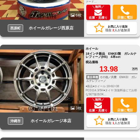
ァード...
＼無料／
6枚
店舗に電話
在庫・見積り
お気に入り追加
ホイールガレージ西原店
西原町
現在
2
人が追加済
ホイール
18インチ新品 ENKEI製 ガレルナ
レフィーノ(HS) 4本set
税込価格
13.98
万円
適合車種
その他／共豊 ENKEI ガレ
ルナレフィーノ
●新品●ホイール:18×8J+38
PCD114.3/5H●タイヤ:別途料金にてお得
なSET販売OK...
＼無料／
3枚
店舗に電話
在庫・見積り
お気に入り追加
ホイールガレージ本店
沖縄市
現在
1
人が追加済