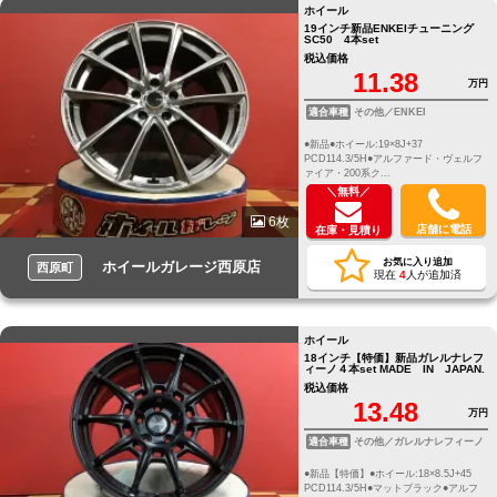
ホイール
19インチ新品ENKEIチューニング
SC50 4本set
税込価格
11.38
万円
適合車種
その他／ENKEI
●新品●ホイール:19×8J+37
PCD114.3/5H●アルファード・ヴェルフ
ァイア・200系ク...
＼無料／
6枚
店舗に電話
在庫・見積り
お気に入り追加
ホイールガレージ西原店
西原町
現在
4
人が追加済
ホイール
18インチ【特価】新品ガレルナレフ
ィーノ４本set MADE IN JAPAN.
税込価格
13.48
万円
適合車種
その他／ガレルナレフィーノ
●新品【特価】●ホイール:18×8.5J+45
PCD114.3/5H●マットブラック●アルフ