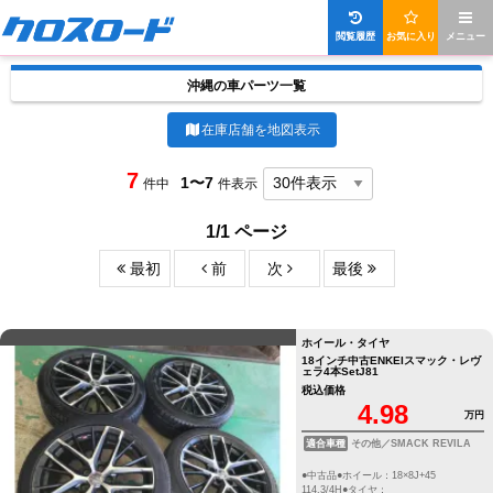
閲覧履歴
お気に入り
メニュー
沖縄の車パーツ一覧
在庫店舗を地図表示
7
1〜7
件中
件表示
1/1 ページ
最初
前
次
最後
ホイール・タイヤ
18インチ中古ENKEIスマック・レヴ
ェラ4本SetJ81
税込価格
4.98
万円
適合車種
その他／SMACK REVILA
●中古品●ホイール：18×8J+45
114.3/4H●タイヤ：