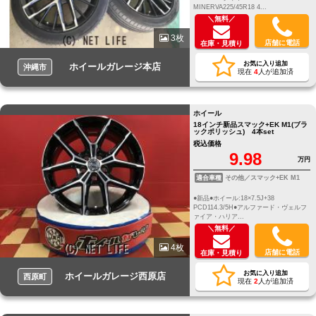
MINERVA225/45R18 4...
＼無料／
3枚
店舗に電話
在庫・見積り
お気に入り追加
ホイールガレージ本店
沖縄市
現在
4
人が追加済
ホイール
18インチ新品スマック+EK M1(ブラ
ックポリッシュ) 4本set
税込価格
9.98
万円
適合車種
その他／スマック+EK M1
●新品●ホイール:18×7.5J+38
PCD114.3/5H●アルファード・ヴェルフ
ァイア・ハリア...
＼無料／
4枚
店舗に電話
在庫・見積り
お気に入り追加
ホイールガレージ西原店
西原町
現在
2
人が追加済