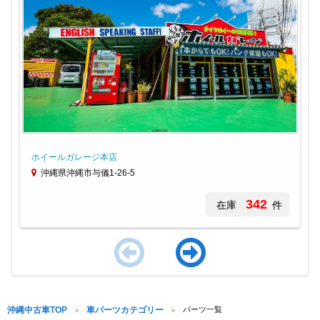
ホイールガレージ本店
沖縄県沖縄市与儀1-26-5
342
在庫
件
Item
1
of
沖縄中古車TOP
車パーツカテゴリー
パーツ一覧
2