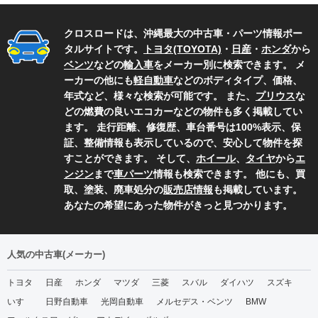
クロスロードは、沖縄最大の中古車・パーツ情報ポー
タルサイトです。
トヨタ(TOYOTA)
・
日産
・
ホンダ
から
ベンツ
などの
輸入車
をメーカー別に検索できます。 メ
ーカーの他にも
軽自動車
などのボディタイプ、価格、
年式など、様々な検索が可能です。 また、
プリウス
な
どの燃費の良いエコカーなどの物件も多く掲載してい
ます。 走行距離、修復歴、車台番号は100%表示、保
証、整備情報も表示しているので、安心して物件を探
すことができます。 そして、
ホイール
、
タイヤ
から
エ
ンジン
まで
車パーツ
情報も検索できます。 他にも、買
取、塗装、廃車処分の
販売店情報
も掲載しています。
あなたの希望にあった物件がきっと見つかります。
人気の中古車(メーカー)
トヨタ
日産
ホンダ
マツダ
三菱
スバル
ダイハツ
スズキ
いすゞ
日野自動車
光岡自動車
メルセデス・ベンツ
BMW