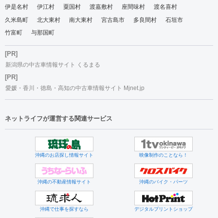
伊是名村
伊江村
粟国村
渡嘉敷村
座間味村
渡名喜村
久米島町
北大東村
南大東村
宮古島市
多良間村
石垣市
竹富町
与那国町
[PR]
新潟県の中古車情報サイト くるまる
[PR]
愛媛・香川・徳島・高知の中古車情報サイト Mjnet.jp
ネットライフが運営する関連サービス
沖縄のお店探し情報サイト
映像制作のことなら！
沖縄の不動産情報サイト
沖縄のバイク・パーツ
沖縄で仕事を探すなら
デジタルプリントショップ