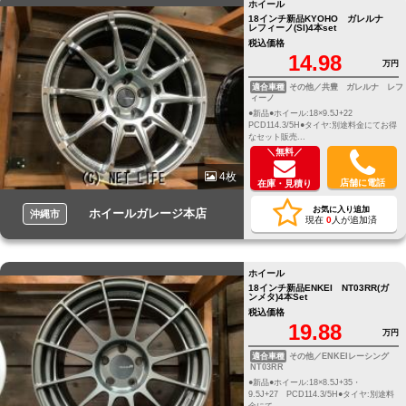
ホイール
18インチ新品KYOHO ガレルナ
レフィーノ(SI)4本set
税込価格
14.98
万円
適合車種
その他／共豊 ガレルナ レフ
ィーノ
●新品●ホイール:18×9.5J+22
PCD114.3/5H●タイヤ:別途料金にてお得
なセット販売...
＼無料／
4枚
店舗に電話
在庫・見積り
お気に入り追加
ホイールガレージ本店
沖縄市
現在
0
人が追加済
ホイール
18インチ新品ENKEI NT03RR(ガ
ンメタ)4本Set
税込価格
19.88
万円
適合車種
その他／ENKEIレーシング
NT03RR
●新品●ホイール:18×8.5J+35・
9.5J+27 PCD114.3/5H●タイヤ:別途料
金にて...