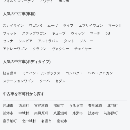
フォルクスワーゲン
アウデイ
ボルボ
人気の中古車(車種)
スカイライン
ワゴンR
ムーヴ
ライフ
エブリイワゴン
マークII
フィット
ステップワゴン
キューブ
ヴィッツ
マーチ
bB
セレナ
シルビア
アルトラパン
タント
ジムニー
アトレーワゴン
クラウン
ヴォクシー
チェイサー
人気の中古車(ボディタイプ)
軽自動車
ミニバン・ワンボックス
コンパクト
SUV・クロカン
ステーションワゴン
クーペ
セダン
中古車を市町村から探す
沖縄市
西原町
宜野湾市
那覇市
うるま市
豊見城市
北谷町
浦添市
中城村
南風原町
八重瀬町
糸満市
読谷村
与那原町
嘉手納町
北中城村
名護市
南城市