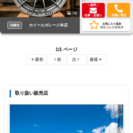
＼無料／
3枚
店舗に電話
在庫・見積り
お気に入り追加
ホイールガレージ本店
沖縄市
現在
3
人が追加済
1/1 ページ
最初
前
次
最後
取り扱い販売店