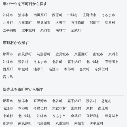
車パーツを市町村から探す
沖縄市
浦添市
南風原町
西原町
中城村
宜野湾市
うるま市
北谷町
八重瀬町
豊見城市
名護市
与那原町
那覇市
読谷村
嘉手納町
北中城村
糸満市
南城市
金武町
市町村から探す
那覇市
南風原町
与那原町
豊見城市
八重瀬町
南城市
糸満市
沖縄市
読谷村
うるま市
北谷町
嘉手納町
北中城村
宜野湾市
西原町
中城村
浦添市
名護市
本部町
金武町
今帰仁村
宮古島
販売店を市町村から探す
那覇市
浦添市
宜野湾市
北谷町
嘉手納町
読谷村
恩納村
名護市
本部町
今帰仁村
大宜味村
国頭村
東村
西原町
中城村
北中城村
沖縄市
うるま市
金武町
宜野座村
豊見城市
糸満市
南風原町
与那原町
八重瀬町
南城市
伊平屋村