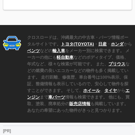
クロスロードは、沖縄最大の中古車・パーツ情報ポー
タルサイトです。
トヨタ(TOYOTA)
・
日産
・
ホンダ
から
ベンツ
などの
輸入車
をメーカー別に検索できます。 メ
ーカーの他にも
軽自動車
などのボディタイプ、価格、
年式など、様々な検索が可能です。 また、
プリウス
な
どの燃費の良いエコカーなどの物件も多く掲載してい
ます。 走行距離、修復歴、車台番号は100%表示、保
証、整備情報も表示しているので、安心して物件を探
すことができます。 そして、
ホイール
、
タイヤ
から
エ
ンジン
まで
車パーツ
情報も検索できます。 他にも、買
取、塗装、廃車処分の
販売店情報
も掲載しています。
あなたの希望にあった物件がきっと見つかります。
[PR]