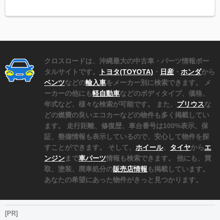
クロスロードは、沖縄最大の中古車・パーツ情報ポー
タルサイトです。
トヨタ(TOYOTA)
・
日産
・
ホンダ
から
ベンツ
などの
輸入車
をメーカー別に検索できます。 メ
ーカーの他にも
軽自動車
などのボディタイプ、価格、
年式など、様々な検索が可能です。 また、
プリウス
な
どの燃費の良いエコカーなどの物件も多く掲載してい
ます。 走行距離、修復歴、車台番号は100%表示、保
証、整備情報も表示しているので、安心して物件を探
すことができます。 そして、
ホイール
、
タイヤ
から
エ
ンジン
まで
車パーツ
情報も検索できます。 他にも、買
取、塗装、廃車処分の
販売店情報
も掲載しています。
あなたの希望にあった物件がきっと見つかります。
[PR]