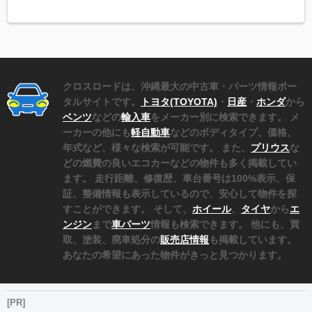
クロスロードは、沖縄最大の中古車・パーツ情報ポー
タルサイトです。
トヨタ(TOYOTA)
・
日産
・
ホンダ
から
ベンツ
などの
輸入車
をメーカー別に検索できます。 メ
ーカーの他にも
軽自動車
などのボディタイプ、価格、
年式など、様々な検索が可能です。 また、
プリウス
な
どの燃費の良いエコカーなどの物件も多く掲載してい
ます。 走行距離、修復歴、車台番号は100%表示、保
証、整備情報も表示しているので、安心して物件を探
すことができます。 そして、
ホイール
、
タイヤ
から
エ
ンジン
まで
車パーツ
情報も検索できます。 他にも、買
取、塗装、廃車処分の
販売店情報
も掲載しています。
あなたの希望にあった物件がきっと見つかります。
[PR]