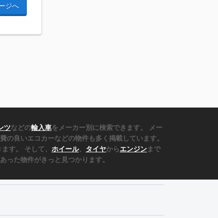
ージへ
ンツ
などの
輸入車
をメーカー別に検索できます。 メー
費の良いエコカーなどの物件も多く掲載しています。
ます。 そして、
ホイール
、
タイヤ
から
エンジン
まで
あった物件がきっと見つかります。