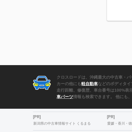
クロスロードは、沖縄最大の中古車・パ
カーの他にも
軽自動車
などのボディタイ
走行距離、修復歴、車台番号は100%
車パーツ
情報も検索できます。 他にも
[PR]
[PR]
新潟県の中古車情報サイト くるまる
愛媛・香川・徳島