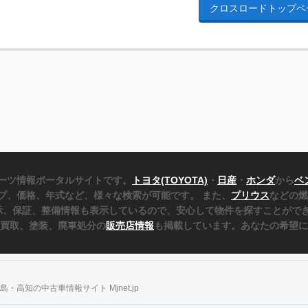
クロスロードトップペ
ーツ情報ポータルサイトです。
トヨタ(TOYOTA)
・
日産
・
ホンダ
から
ベ
プ、価格、年式など、様々な検索が可能です。 また、
プリウス
などの燃
表示、保証、整備情報も表示しているので、安心して物件を探すことができ
、買取、塗装、廃車処分の
販売店情報
も掲載しています。あなたの希望に
・高知の中古車情報サイト Mjnet.jp