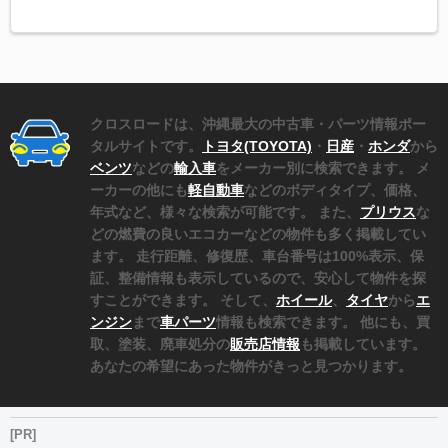
クロスロードは、沖縄最大の中古車・パーツ情報ポー
タルサイトです。
トヨタ(TOYOTA)
・
日産
・
ホンダ
から
ベンツ
などの
輸入車
をメーカー別に検索できます。 メ
ーカーの他にも
軽自動車
などのボディタイプ、価格、
年式など、様々な検索が可能です。 また、
プリウス
な
どの燃費の良いエコカーなどの物件も多く掲載してい
ます。 走行距離、修復歴、車台番号は100%表示、保
証、整備情報も表示しているので、安心して物件を探
すことができます。 そして、
ホイール
、
タイヤ
から
エ
ンジン
まで
車パーツ
情報も検索できます。 他にも、買
取、塗装、廃車処分の
販売店情報
も掲載しています。
あなたの希望にあった物件がきっと見つかります。
[PR]