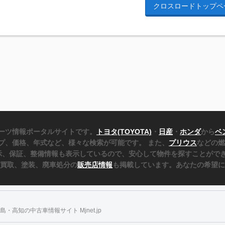
クロスロードトップペ
ーツ情報ポータルサイトです。
トヨタ(TOYOTA)
・
日産
・
ホンダ
から
ベ
プ、価格、年式など、様々な検索が可能です。 また、
プリウス
などの燃
表示、保証、整備情報も表示しているので、安心して物件を探すことができ
、買取、塗装、廃車処分の
販売店情報
も掲載しています。あなたの希望に
・高知の中古車情報サイト Mjnet.jp