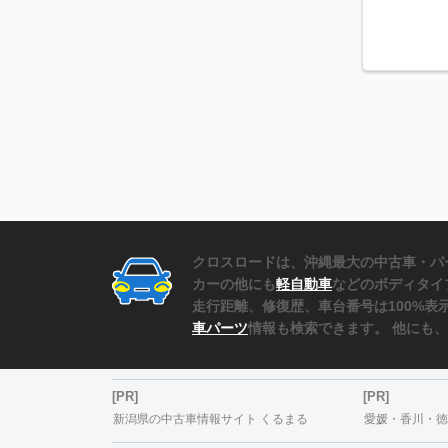
クロスロードは、沖縄最大の中古車・パ
カーの他にも
軽自動車
などのボディタイ
走行距離、修復歴、車台番号は100%
車パーツ
情報も検索できます。 他にも
[PR]
[PR]
新潟県の中古車情報サイト くるまる
愛媛・香川・徳島