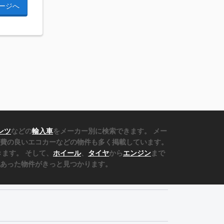
ージへ
ンツ
などの
輸入車
をメーカー別に検索できます。 メー
費の良いエコカーなどの物件も多く掲載しています。
ます。 そして、
ホイール
、
タイヤ
から
エンジン
まで
あった物件がきっと見つかります。