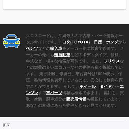
クロスロードは、沖縄最大の中古車・パーツ情報ポー
タルサイトです。
トヨタ(TOYOTA)
・
日産
・
ホンダ
から
ベンツ
などの
輸入車
をメーカー別に検索できます。 メ
ーカーの他にも
軽自動車
などのボディタイプ、価格、
年式など、様々な検索が可能です。 また、
プリウス
な
どの燃費の良いエコカーなどの物件も多く掲載してい
ます。 走行距離、修復歴、車台番号は100%表示、保
証、整備情報も表示しているので、安心して物件を探
すことができます。 そして、
ホイール
、
タイヤ
から
エ
ンジン
まで
車パーツ
情報も検索できます。 他にも、買
取、塗装、廃車処分の
販売店情報
も掲載しています。
あなたの希望にあった物件がきっと見つかります。
[PR]