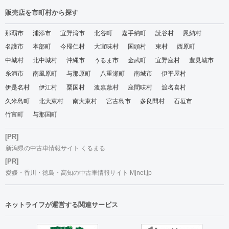
販売店を市町村から探す
那覇市
浦添市
宜野湾市
北谷町
嘉手納町
読谷村
恩納村
名護市
本部町
今帰仁村
大宜味村
国頭村
東村
西原町
中城村
北中城村
沖縄市
うるま市
金武町
宜野座村
豊見城市
糸満市
南風原町
与那原町
八重瀬町
南城市
伊平屋村
伊是名村
伊江村
粟国村
渡嘉敷村
座間味村
渡名喜村
久米島町
北大東村
南大東村
宮古島市
多良間村
石垣市
竹富町
与那国町
[PR]
新潟県の中古車情報サイト くるまる
[PR]
愛媛・香川・徳島・高知の中古車情報サイト Mjnet.jp
ネットライフが運営する関連サービス