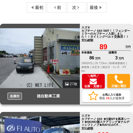
最初
前
次
最後
スズキ
カプチーノ 660 5MT！！フェンダー
ミラーのカプチーノ入荷しまし
た！！タイミングベルト交換済！！
支払総額
89
万円
本体価格
諸費用
86
3
万円
万円
1993(H5) |
20.7万km |
検車検整備付 |
修復無 |
法定含 |
保証付・3ヶ月・3千
km
＼無料／
27枚
店舗に電話
在庫・見積り
お気に入り追加
徳自動車工業
糸満市
現在
10
人が追加済
スズキ
カプチーノ 660 ★5速MT★黒革シー
ト★MOMO製ステアリング★ナルデ
ィシフトノブ★RAYS14ｲﾝﾁ
AW★ETC
支払総額