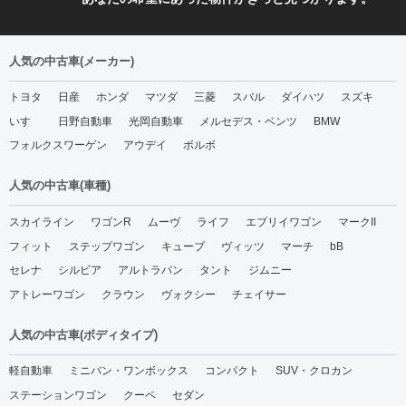
人気の中古車(メーカー)
トヨタ
日産
ホンダ
マツダ
三菱
スバル
ダイハツ
スズキ
いすゞ
日野自動車
光岡自動車
メルセデス・ベンツ
BMW
フォルクスワーゲン
アウデイ
ボルボ
人気の中古車(車種)
スカイライン
ワゴンR
ムーヴ
ライフ
エブリイワゴン
マークII
フィット
ステップワゴン
キューブ
ヴィッツ
マーチ
bB
セレナ
シルビア
アルトラパン
タント
ジムニー
アトレーワゴン
クラウン
ヴォクシー
チェイサー
人気の中古車(ボディタイプ)
軽自動車
ミニバン・ワンボックス
コンパクト
SUV・クロカン
ステーションワゴン
クーペ
セダン