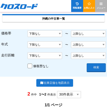
閲覧履歴
お気に入り
メニュー
沖縄の中古車一覧
価格帯
〜
年式
〜
走行距離
〜
修復歴なし
検索
在庫店舗を地図表示
2
1〜2
件中
件表示
1/1 ページ