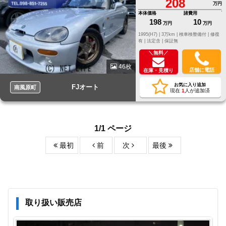
208
万円
本体価格
諸費用
198
10
万円
万円
1995(H7) |
3万km |
検車検整備付 |
修復
有 |
法定含 |
保証無
＼無料／
46枚
店舗に電話
在庫・見積り
お気に入り追加
FJオート
南風原町
現在
1
人が追加済
1/1 ページ
最初
前
次
最後
取り扱い販売店