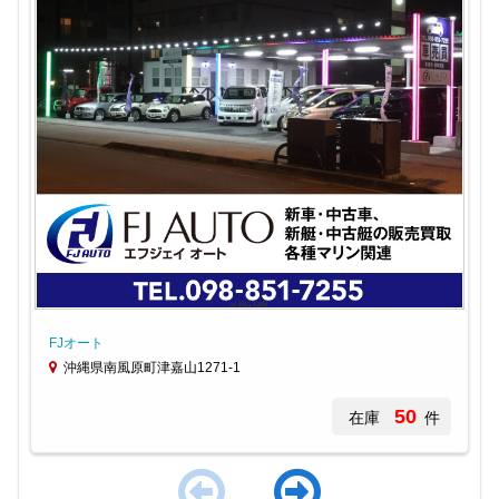
FJオート
沖縄県南風原町津嘉山1271-1
50
在庫
件