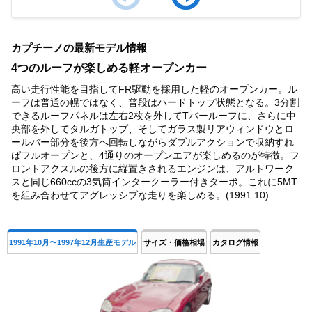
Item
1
カプチーノの最新モデル情報
of
2
4つのルーフが楽しめる軽オープンカー
高い走行性能を目指してFR駆動を採用した軽のオープンカー。ル
ーフは普通の幌ではなく、普段はハードトップ状態となる。3分割
できるルーフパネルは左右2枚を外してTバールーフに、さらに中
央部を外してタルガトップ、そしてガラス製リアウィンドウとロ
ールバー部分を後方へ回転しながらダブルアクションで収納すれ
ばフルオープンと、4通りのオープンエアが楽しめるのが特徴。フ
ロントアクスルの後方に縦置きされるエンジンは、アルトワーク
スと同じ660ccの3気筒インタークーラー付きターボ。これに5MT
を組み合わせてアグレッシブな走りを楽しめる。(1991.10)
1991年10月〜1997年12月生産モデル
サイズ・価格相場
カタログ情報