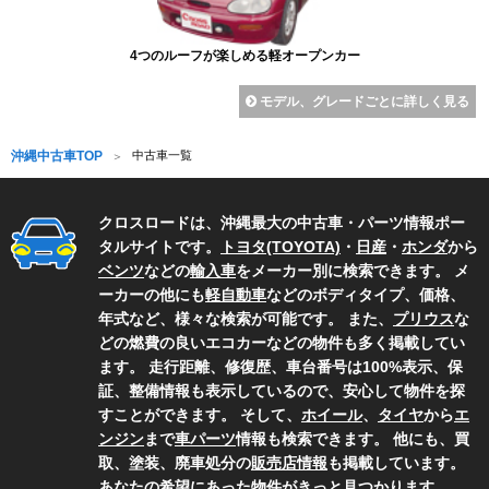
4つのルーフが楽しめる軽オープンカー
モデル、グレードごとに詳しく見る
沖縄中古車TOP
中古車一覧
クロスロードは、沖縄最大の中古車・パーツ情報ポー
タルサイトです。
トヨタ(TOYOTA)
・
日産
・
ホンダ
から
ベンツ
などの
輸入車
をメーカー別に検索できます。 メ
ーカーの他にも
軽自動車
などのボディタイプ、価格、
年式など、様々な検索が可能です。 また、
プリウス
な
どの燃費の良いエコカーなどの物件も多く掲載してい
ます。 走行距離、修復歴、車台番号は100%表示、保
証、整備情報も表示しているので、安心して物件を探
すことができます。 そして、
ホイール
、
タイヤ
から
エ
ンジン
まで
車パーツ
情報も検索できます。 他にも、買
取、塗装、廃車処分の
販売店情報
も掲載しています。
あなたの希望にあった物件がきっと見つかります。