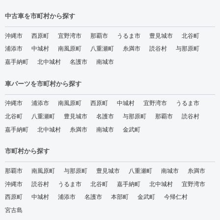
中古車を市町村から探す
沖縄市
西原町
宜野湾市
那覇市
うるま市
豊見城市
北谷町
浦添市
中城村
南風原町
八重瀬町
糸満市
読谷村
与那原町
嘉手納町
北中城村
名護市
南城市
車パーツを市町村から探す
沖縄市
浦添市
南風原町
西原町
中城村
宜野湾市
うるま市
北谷町
八重瀬町
豊見城市
名護市
与那原町
那覇市
読谷村
嘉手納町
北中城村
糸満市
南城市
金武町
市町村から探す
那覇市
南風原町
与那原町
豊見城市
八重瀬町
南城市
糸満市
沖縄市
読谷村
うるま市
北谷町
嘉手納町
北中城村
宜野湾市
西原町
中城村
浦添市
名護市
本部町
金武町
今帰仁村
宮古島