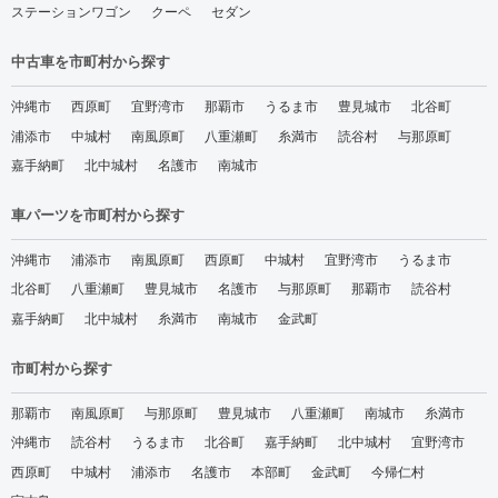
ステーションワゴン
クーペ
セダン
中古車を市町村から探す
沖縄市
西原町
宜野湾市
那覇市
うるま市
豊見城市
北谷町
浦添市
中城村
南風原町
八重瀬町
糸満市
読谷村
与那原町
嘉手納町
北中城村
名護市
南城市
車パーツを市町村から探す
沖縄市
浦添市
南風原町
西原町
中城村
宜野湾市
うるま市
北谷町
八重瀬町
豊見城市
名護市
与那原町
那覇市
読谷村
嘉手納町
北中城村
糸満市
南城市
金武町
市町村から探す
那覇市
南風原町
与那原町
豊見城市
八重瀬町
南城市
糸満市
沖縄市
読谷村
うるま市
北谷町
嘉手納町
北中城村
宜野湾市
西原町
中城村
浦添市
名護市
本部町
金武町
今帰仁村