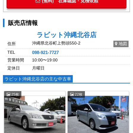
(無料) 在庫確認・見積依頼
販売店情報
ラビット沖縄北谷店
沖縄県北谷町上勢頭550-2
住所
地図
TEL
098-921-7727
営業時間
10:00〜19:00
定休日
月曜日
ラビット沖縄北谷店の主な中古車
25枚
22枚