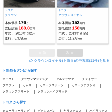
トヨタ
トヨタ
クラウン
クラウンロイヤル
176
152
本体価格
本体価格
万円
万円
188.8
158
支払総額
支払総額
万円
万円
年式：
2013年 (H25)
年式：
2013年 (H25)
走行：
5.3万km
走行：
11.2万km
≪ 前
次 ≫
クラウンロイヤル(トヨタ)の中古車(11件)を見る
トヨタ(セダン)から探す
マークII
クラウンマジェスタ
アルテッツァ
チェイサー
｜
｜
｜
｜
プログレ
カムリ
カローラスポーツ
カローラアクシオ
｜
｜
｜
｜
クラウンアスリート
クラウンハイブリッド
｜
トヨタ から探す
カローラツーリング
ピクシスバン
ヤリスクロス
ハイラックス
｜
｜
｜