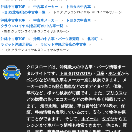
沖縄中古車TOP
中古車メーカー
トヨタの中古車
トヨタ(北谷町)の中古車一覧
トヨタ クラウンロイヤル 3.0 ロイヤルサルーン
沖縄中古車TOP
中古車メーカー
トヨタの中古車
クラウンロイヤル(北谷町)の中古車一覧
トヨタ クラウンロイヤル 3.0 ロイヤルサルーン
沖縄中古車TOP
沖縄の中古車・パーツ販売店
北谷町
ラビット沖縄北谷店
ラビット沖縄北谷店の中古車
トヨタ クラウンロイヤル 3.0 ロイヤルサルーン
クロスロードは、沖縄最大の中古車・パーツ情報ポー
タルサイトです。
トヨタ(TOYOTA)
・
日産
・
ホンダ
から
ベンツ
などの
輸入車
をメーカー別に検索できます。 メ
ーカーの他にも
軽自動車
などのボディタイプ、価格、
年式など、様々な検索が可能です。 また、
プリウス
な
どの燃費の良いエコカーなどの物件も多く掲載してい
ます。 走行距離、修復歴、車台番号は100%表示、保
証、整備情報も表示しているので、安心して物件を探
すことができます。 そして、
ホイール
、
タイヤ
から
エ
ンジン
まで
車パーツ
情報も検索できます。 他にも、買
取、塗装、廃車処分の
販売店情報
も掲載しています。