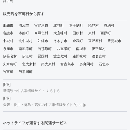
宮古島
販売店を市町村から探す
那覇市
浦添市
宜野湾市
北谷町
嘉手納町
読谷村
恩納村
名護市
本部町
今帰仁村
大宜味村
国頭村
東村
西原町
中城村
北中城村
沖縄市
うるま市
金武町
宜野座村
豊見城市
糸満市
南風原町
与那原町
八重瀬町
南城市
伊平屋村
伊是名村
伊江村
粟国村
渡嘉敷村
座間味村
渡名喜村
久米島町
北大東村
南大東村
宮古島市
多良間村
石垣市
竹富町
与那国町
[PR]
新潟県の中古車情報サイト くるまる
[PR]
愛媛・香川・徳島・高知の中古車情報サイト Mjnet.jp
ネットライフが運営する関連サービス