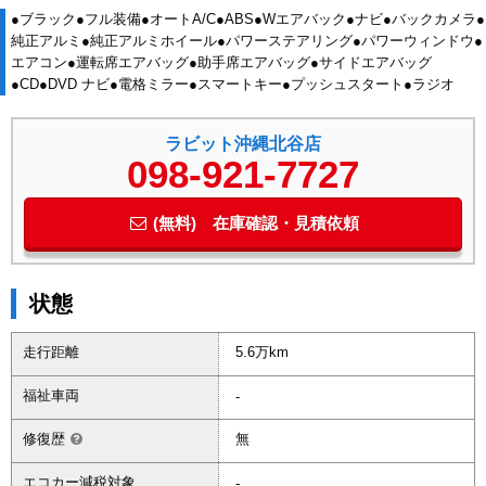
●ブラック●フル装備●オートA/C●ABS●Wエアバック●ナビ●バックカメラ●
純正アルミ●純正アルミホイール●パワーステアリング●パワーウィンドウ●
エアコン●運転席エアバッグ●助手席エアバッグ●サイドエアバッグ
●CD●DVD ナビ●電格ミラー●スマートキー●プッシュスタート●ラジオ
ラビット沖縄北谷店
098-921-7727
(無料) 在庫確認・見積依頼
状態
走行距離
5.6万km
福祉車両
-
修復歴
無
エコカー減税対象
-