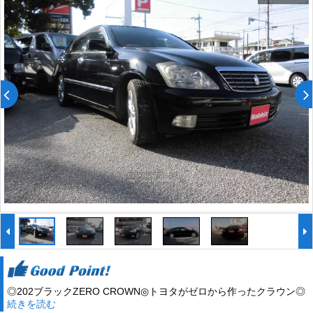
◎202ブラックZERO CROWN◎トヨタがゼロから作ったクラウン◎
続きを読む
今でもいい車!!