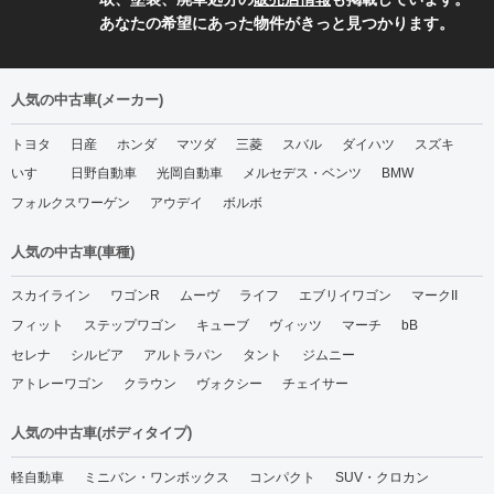
あなたの希望にあった物件がきっと見つかります。
人気の中古車(メーカー)
トヨタ
日産
ホンダ
マツダ
三菱
スバル
ダイハツ
スズキ
いすゞ
日野自動車
光岡自動車
メルセデス・ベンツ
BMW
フォルクスワーゲン
アウデイ
ボルボ
人気の中古車(車種)
スカイライン
ワゴンR
ムーヴ
ライフ
エブリイワゴン
マークII
フィット
ステップワゴン
キューブ
ヴィッツ
マーチ
bB
セレナ
シルビア
アルトラパン
タント
ジムニー
アトレーワゴン
クラウン
ヴォクシー
チェイサー
人気の中古車(ボディタイプ)
軽自動車
ミニバン・ワンボックス
コンパクト
SUV・クロカン