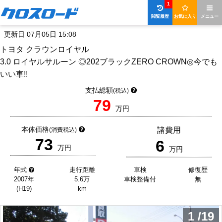
1
閲覧履歴
お気に入り
メニュー
更新日 07月05日 15:08
トヨタ クラウンロイヤル
3.0 ロイヤルサルーン ◎202ブラックZERO CROWN◎今でも
いい車!!
支払総額
(税込)
79
万円
本体価格
諸費用
(消費税込)
73
6
万円
万円
年式
走行距離
車検
修復歴
2007年
5.6万
車検整備付
無
(H19)
km
1
/
19