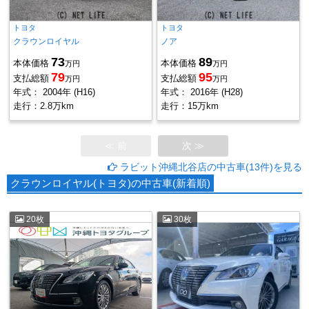
トヨタ
トヨタ
クラウンロイヤル
ノア
73
89
本体価格
本体価格
万円
万円
79
95
支払総額
支払総額
万円
万円
年式：
2004年 (H16)
年式：
2016年 (H28)
走行：
2.8万km
走行：
15万km
≪ 前
次 ≫
ラビット沖縄北谷店の中古車(13件)を見る
クラウンロイヤル(トヨタ)の中古車(新着順)
20枚
30枚