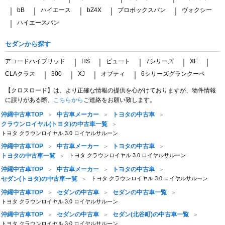
bB
ハイエース
bZ4X
プロボックスバン
ヴォクシー
｜
｜
｜
｜
｜
ハイエースバン
｜
セダンから探す
アコードハイブリッド
HS
ビュート
7シリーズ
XF
｜
｜
｜
｜
｜
CLAクラス
300
XJ
オプティ
6シリーズグランクーペ
｜
｜
｜
｜
【クロスロード】は、より正確な情報の提供を心がけておりますが、物件情報
に誤りがある際、
こちらから
ご連絡をお願い致します。
沖縄中古車TOP
中古車メーカー
トヨタの中古車
クラウンロイヤル(トヨタ)の中古車一覧
トヨタ クラウンロイヤル 3.0 ロイヤルサルーン
沖縄中古車TOP
中古車メーカー
トヨタの中古車
トヨタの中古車一覧
トヨタ クラウンロイヤル 3.0 ロイヤルサルーン
沖縄中古車TOP
中古車メーカー
トヨタの中古車
セダン(トヨタ)の中古車一覧
トヨタ クラウンロイヤル 3.0 ロイヤルサルーン
沖縄中古車TOP
セダンの中古車
セダンの中古車一覧
トヨタ クラウンロイヤル 3.0 ロイヤルサルーン
沖縄中古車TOP
セダンの中古車
セダン(北谷町)の中古車一覧
トヨタ クラウンロイヤル 3.0 ロイヤルサルーン