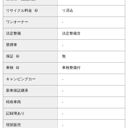
リサイクル料金
リ済込
ワンオーナー
-
法定整備
法定整備含
禁煙車
-
保証
無
車検
車検整備付
キャンピングカー
-
新車保証継承
-
特殊車両
-
記録簿あり
-
現状販売
-