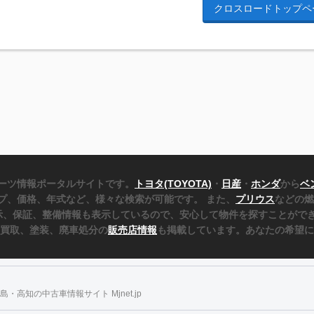
クロスロードトップペ
ーツ情報ポータルサイトです。
トヨタ(TOYOTA)
・
日産
・
ホンダ
から
ベ
プ、価格、年式など、様々な検索が可能です。 また、
プリウス
などの燃
表示、保証、整備情報も表示しているので、安心して物件を探すことができ
、買取、塗装、廃車処分の
販売店情報
も掲載しています。あなたの希望に
・高知の中古車情報サイト Mjnet.jp