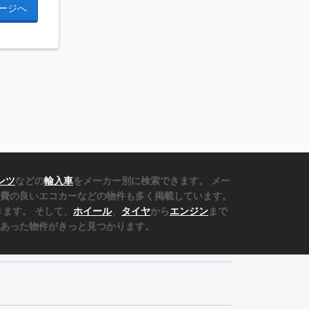
ージへ
ンツ
などの
輸入車
をメーカー別に検索できます。 メー
費の良いエコカーなどの物件も多く掲載しています。
ます。 そして、
ホイール
、
タイヤ
から
エンジン
まで
あった物件がきっと見つかります。