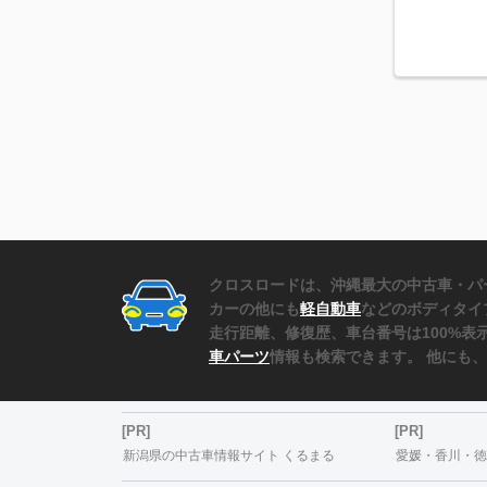
クロスロードは、沖縄最大の中古車・パ
カーの他にも
軽自動車
などのボディタイ
走行距離、修復歴、車台番号は100%
車パーツ
情報も検索できます。 他にも
[PR]
[PR]
新潟県の中古車情報サイト くるまる
愛媛・香川・徳島