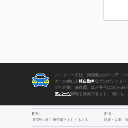
クロスロードは、沖縄最大の中古車・パ
カーの他にも
軽自動車
などのボディタイ
走行距離、修復歴、車台番号は100%
車パーツ
情報も検索できます。 他にも
[PR]
[PR]
新潟県の中古車情報サイト くるまる
愛媛・香川・徳島