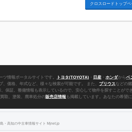
クロスロードトップペ
ーツ情報ポータルサイトです。
トヨタ(TOYOTA)
・
日産
・
ホンダ
から
ベ
プ、価格、年式など、様々な検索が可能です。 また、
プリウス
などの燃
表示、保証、整備情報も表示しているので、安心して物件を探すことができ
、買取、塗装、廃車処分の
販売店情報
も掲載しています。あなたの希望に
・高知の中古車情報サイト Mjnet.jp