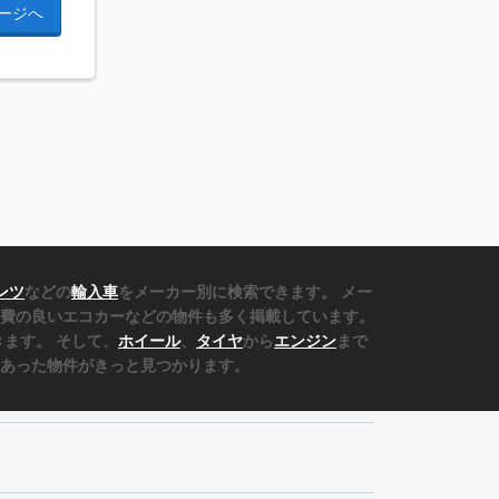
ージへ
ンツ
などの
輸入車
をメーカー別に検索できます。 メー
費の良いエコカーなどの物件も多く掲載しています。
ます。 そして、
ホイール
、
タイヤ
から
エンジン
まで
あった物件がきっと見つかります。