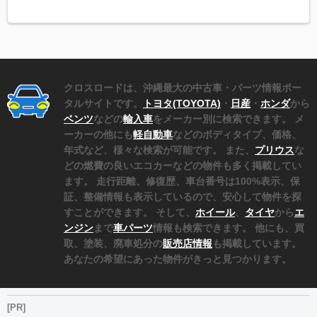
クロスロードは、沖縄最大の中古車・パーツ情報ポー
タルサイトです。
トヨタ(TOYOTA)
・
日産
・
ホンダ
から
ベンツ
などの
輸入車
をメーカー別に検索できます。 メ
ーカーの他にも
軽自動車
などのボディタイプ、価格、
年式など、様々な検索が可能です。 また、
プリウス
な
どの燃費の良いエコカーなどの物件も多く掲載してい
ます。 走行距離、修復歴、車台番号は100%表示、保
証、整備情報も表示しているので、安心して物件を探
すことができます。 そして、
ホイール
、
タイヤ
から
エ
ンジン
まで
車パーツ
情報も検索できます。 他にも、買
取、塗装、廃車処分の
販売店情報
も掲載しています。
あなたの希望にあった物件がきっと見つかります。
[PR]