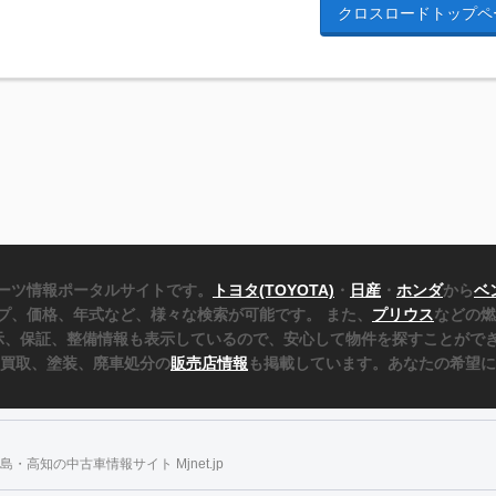
クロスロードトップペ
ーツ情報ポータルサイトです。
トヨタ(TOYOTA)
・
日産
・
ホンダ
から
ベ
プ、価格、年式など、様々な検索が可能です。 また、
プリウス
などの燃
表示、保証、整備情報も表示しているので、安心して物件を探すことができ
、買取、塗装、廃車処分の
販売店情報
も掲載しています。あなたの希望に
・高知の中古車情報サイト Mjnet.jp