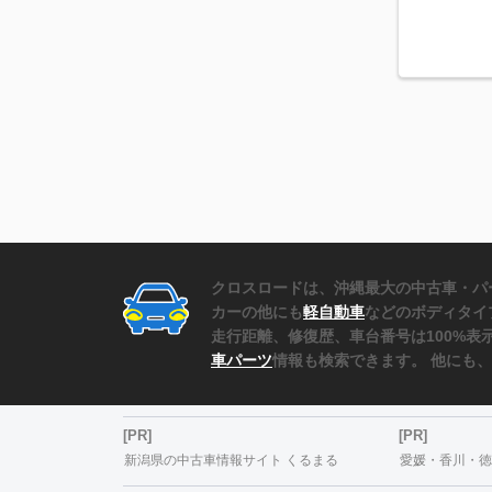
クロスロードは、沖縄最大の中古車・パ
カーの他にも
軽自動車
などのボディタイ
走行距離、修復歴、車台番号は100%
車パーツ
情報も検索できます。 他にも
[PR]
[PR]
新潟県の中古車情報サイト くるまる
愛媛・香川・徳島