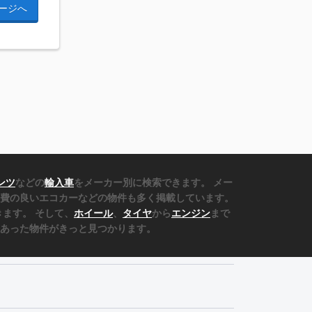
ージへ
ンツ
などの
輸入車
をメーカー別に検索できます。 メー
費の良いエコカーなどの物件も多く掲載しています。
ます。 そして、
ホイール
、
タイヤ
から
エンジン
まで
あった物件がきっと見つかります。