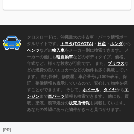
クロスロードは、沖縄最大の中古車・パーツ情報ポー
タルサイトです。
トヨタ(TOYOTA)
・
日産
・
ホンダ
から
ベンツ
などの
輸入車
をメーカー別に検索できます。 メ
ーカーの他にも
軽自動車
などのボディタイプ、価格、
年式など、様々な検索が可能です。 また、
プリウス
な
どの燃費の良いエコカーなどの物件も多く掲載してい
ます。 走行距離、修復歴、車台番号は100%表示、保
証、整備情報も表示しているので、安心して物件を探
すことができます。 そして、
ホイール
、
タイヤ
から
エ
ンジン
まで
車パーツ
情報も検索できます。 他にも、買
取、塗装、廃車処分の
販売店情報
も掲載しています。
あなたの希望にあった物件がきっと見つかります。
[PR]