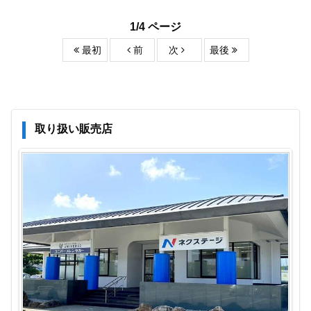
1/4 ページ
最初
前
次
最後
取り扱い販売店