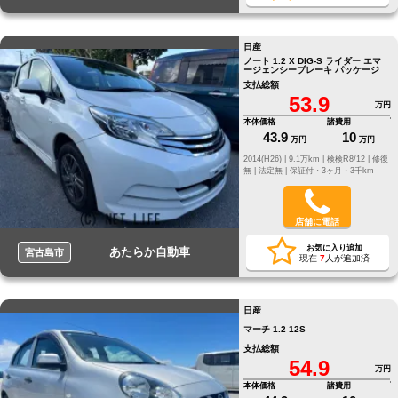
日産
ノート 1.2 X DIG-S ライダー エマ
ージェンシーブレーキ パッケージ
支払総額
53.9
万円
本体価格
諸費用
43.9
10
万円
万円
2014(H26) |
9.1万km |
検検R8/12 |
修復
無 |
法定無 |
保証付・3ヶ月・3千km
店舗に電話
お気に入り追加
あたらか自動車
宮古島市
現在
7
人が追加済
日産
マーチ 1.2 12S
支払総額
54.9
万円
本体価格
諸費用