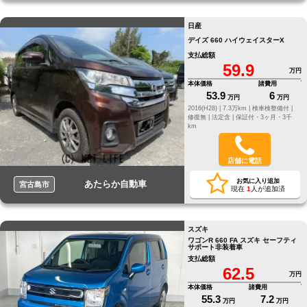
日産
デイズ 660 ハイウェイスターX
支払総額
59.9
万円
本体価格
諸費用
53.9
6
万円
万円
2016(H28) |
7.3万km |
検車検整備付 |
修復無 |
法定含 |
保証付・3ヶ月・3千
km
店舗に電話
お気に入り追加
あたらか自動車
宮古島市
現在
1
人が追加済
スズキ
ワゴンR 660 FA スズキ セーフティ
サポート非装着車
支払総額
62.5
万円
本体価格
諸費用
55.3
7.2
万円
万円