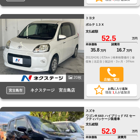
トヨタ
ポルテ 1.3 X
支払総額
52.5
万円
本体価格
諸費用
35.8
16.7
万円
万円
2012(H24) |
6万km |
検車検整備付 |
修
復無 |
法定含 |
保証付・3ヶ月・3千km
20枚
店舗に電話
お気に入り追加
ネクステージ 宮古島店
宮古島市
現在
1
人が追加済
スズキ
ワゴンR 660 ハイブリッド FZ セー
フティパッケージ装着車
支払総額
52.9
万円
本体価格
諸費用