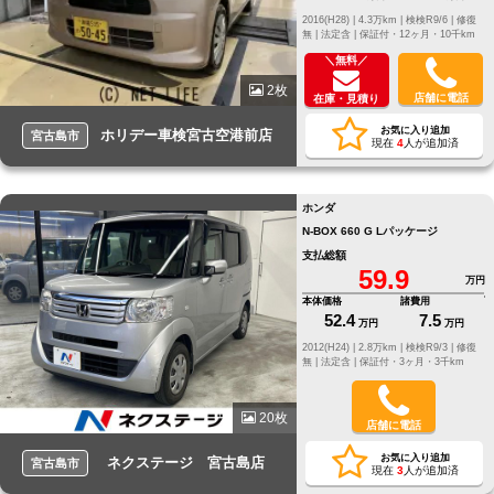
2016(H28) |
4.3万km |
検検R9/6 |
修復
無 |
法定含 |
保証付・12ヶ月・10千km
＼無料／
2枚
店舗に電話
在庫・見積り
お気に入り追加
ホリデー車検宮古空港前店
宮古島市
現在
4
人が追加済
ホンダ
N-BOX 660 G Lパッケージ
支払総額
59.9
万円
本体価格
諸費用
52.4
7.5
万円
万円
2012(H24) |
2.8万km |
検検R9/3 |
修復
無 |
法定含 |
保証付・3ヶ月・3千km
20枚
店舗に電話
お気に入り追加
ネクステージ 宮古島店
宮古島市
現在
3
人が追加済