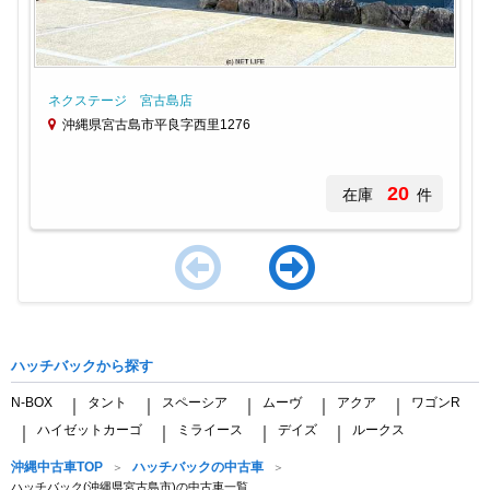
ネクステージ 宮古島店
沖縄県宮古島市平良字西里1276
20
在庫
件
Item
1
of
ハッチバックから探す
3
N-BOX
タント
スペーシア
ムーヴ
アクア
ワゴンR
｜
｜
｜
｜
｜
ハイゼットカーゴ
ミライース
デイズ
ルークス
｜
｜
｜
｜
沖縄中古車TOP
ハッチバックの中古車
ハッチバック(沖縄県宮古島市)の中古車一覧