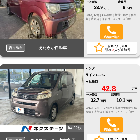
本体価格
諸費用
33.9
6
万円
万円
2013(H25) |
4.4万km |
検検R10/5 |
修復
無 |
法定含 |
保証付・3ヶ月・3千km
店舗に電話
お気に入り追加
あたらか自動車
宮古島市
現在
2
人が追加済
ホンダ
ライフ 660 G
支払総額
42.8
万円
本体価格
諸費用
32.7
10.1
万円
万円
2011(H23) |
7.2万km |
検車検整備付 |
修
復無 |
法定含 |
保証付・3ヶ月・3千km
20枚
店舗に電話
お気に入り追加