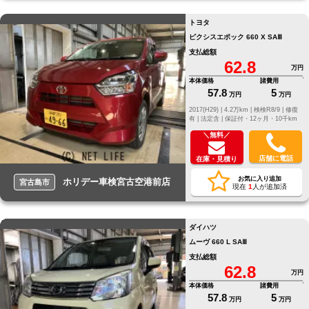
トヨタ
ピクシスエポック 660 X SAⅢ
支払総額
62.8
万円
本体価格
諸費用
57.8
5
万円
万円
2017(H29) |
4.2万km |
検検R8/9 |
修復
有 |
法定含 |
保証付・12ヶ月・10千km
＼無料／
店舗に電話
在庫・見積り
お気に入り追加
ホリデー車検宮古空港前店
宮古島市
現在
1
人が追加済
ダイハツ
ムーヴ 660 L SAⅢ
支払総額
62.8
万円
本体価格
諸費用
57.8
5
万円
万円