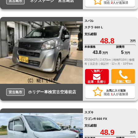
ネクステージ 宮古島店
宮古島市
現在
2
人が追加済
スバル
ステラ 660 L
支払総額
48.8
万円
本体価格
諸費用
43.8
5
万円
万円
2015(H27) |
2.6万km |
検検R10/4 |
修復
有 |
法定含 |
保証付・12ヶ月・10千km
＼無料／
店舗に電話
在庫・見積り
お気に入り追加
ホリデー車検宮古空港前店
宮古島市
現在
1
人が追加済
スズキ
ワゴンR 660 FX
支払総額
48.9
万円