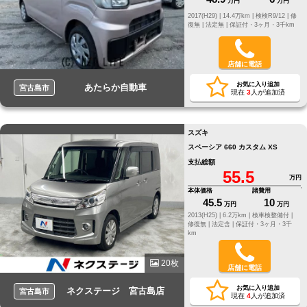
万円
万円
2017(H29) |
14.4万km |
検検R9/12 |
修
復無 |
法定無 |
保証付・3ヶ月・3千km
店舗に電話
お気に入り追加
あたらか自動車
宮古島市
現在
3
人が追加済
スズキ
スペーシア 660 カスタム XS
支払総額
55.5
万円
本体価格
諸費用
45.5
10
万円
万円
2013(H25) |
6.2万km |
検車検整備付 |
修復無 |
法定含 |
保証付・3ヶ月・3千
km
20枚
店舗に電話
お気に入り追加
ネクステージ 宮古島店
宮古島市
現在
4
人が追加済