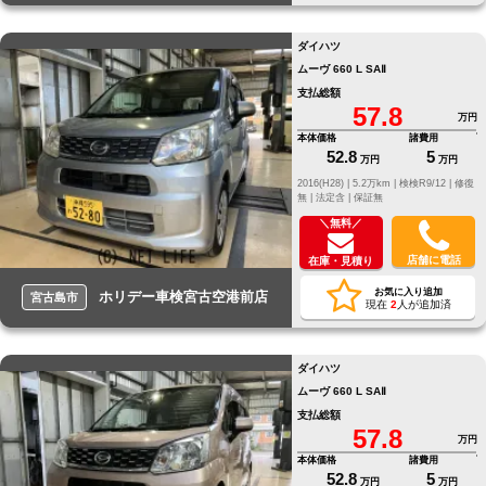
ダイハツ
ムーヴ 660 L SAⅡ
支払総額
57.8
万円
本体価格
諸費用
52.8
5
万円
万円
2016(H28) |
5.2万km |
検検R9/12 |
修復
無 |
法定含 |
保証無
＼無料／
店舗に電話
在庫・見積り
お気に入り追加
ホリデー車検宮古空港前店
宮古島市
現在
2
人が追加済
ダイハツ
ムーヴ 660 L SAⅡ
支払総額
57.8
万円
本体価格
諸費用
52.8
5
万円
万円