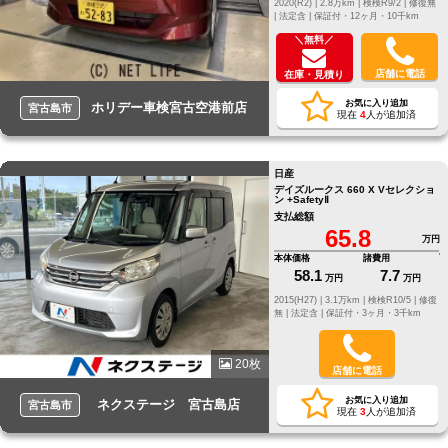
2020(R2) |
2.8万km |
検検R9/2 |
修復無
|
法定含 |
保証付・12ヶ月・10千km
＼無料／
店舗に電話
在庫・見積り
お気に入り追加
ホリデー車検宮古空港前店
宮古島市
現在
4
人が追加済
日産
デイズルークス 660 X Vセレクショ
ン +SafetyⅡ
支払総額
65.8
万円
本体価格
諸費用
58.1
7.7
万円
万円
2015(H27) |
3.1万km |
検検R10/5 |
修復
無 |
法定含 |
保証付・3ヶ月・3千km
20枚
店舗に電話
お気に入り追加
ネクステージ 宮古島店
宮古島市
現在
3
人が追加済