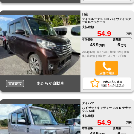
日産
デイズルークス 660 ハイウェイスタ
ーX Gパッケージ
支払総額
54.9
万円
本体価格
諸費用
48.9
6
万円
万円
2014(H26) |
8.3万km |
検検R9/8 |
修復
無 |
法定無 |
保証付・3ヶ月・3千km
店舗に電話
お気に入り追加
あたらか自動車
宮古島市
現在
5
人が追加済
ダイハツ
ハイゼットキャディー 660 D デラッ
クス SAⅡ
支払総額
54.9
万円
本体価格
諸費用
48.9
6