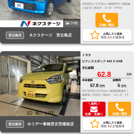
2020(R2) |
6.4万km |
検検R9/3 |
修復無
|
法定含 |
保証付・3ヶ月・3千km
20枚
店舗に電話
お気に入り追加
ネクステージ 宮古島店
宮古島市
現在
4
人が追加済
トヨタ
ピクシスエポック 660 X SAⅢ
支払総額
62.8
万円
本体価格
諸費用
57.8
5
万円
万円
2017(H29) |
6.0万km |
検車検整備付 |
修復無 |
法定含 |
保証付・12ヶ月・1千
km
＼無料／
店舗に電話
在庫・見積り
お気に入り追加
ホリデー車検宮古空港前店
宮古島市
現在
3
人が追加済