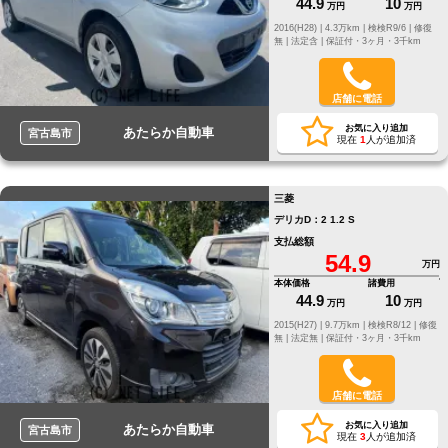
44.9
10
万円
万円
2016(H28) |
4.3万km |
検検R9/6 |
修復
無 |
法定含 |
保証付・3ヶ月・3千km
店舗に電話
お気に入り追加
あたらか自動車
宮古島市
現在
1
人が追加済
三菱
デリカD：2 1.2 S
支払総額
54.9
万円
本体価格
諸費用
44.9
10
万円
万円
2015(H27) |
9.7万km |
検検R8/12 |
修復
無 |
法定無 |
保証付・3ヶ月・3千km
店舗に電話
お気に入り追加
あたらか自動車
宮古島市
現在
3
人が追加済