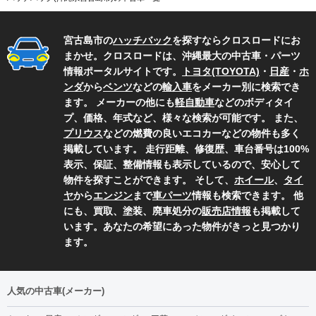
宮古島市の
ハッチバック
を探すならクロスロードにお
まかせ。クロスロードは、沖縄最大の中古車・パーツ
情報ポータルサイトです。
トヨタ(TOYOTA)
・
日産
・
ホ
ンダ
から
ベンツ
などの
輸入車
をメーカー別に検索でき
ます。 メーカーの他にも
軽自動車
などのボディタイ
プ、価格、年式など、様々な検索が可能です。 また、
プリウス
などの燃費の良いエコカーなどの物件も多く
掲載しています。 走行距離、修復歴、車台番号は100%
表示、保証、整備情報も表示しているので、安心して
物件を探すことができます。 そして、
ホイール
、
タイ
ヤ
から
エンジン
まで
車パーツ
情報も検索できます。 他
にも、買取、塗装、廃車処分の
販売店情報
も掲載して
います。あなたの希望にあった物件がきっと見つかり
ます。
人気の中古車(メーカー)