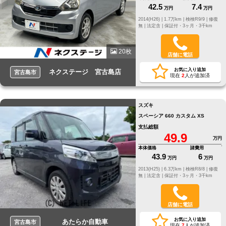
42.5
7.4
万円
万円
2014(H26) |
1.7万km |
検検R9/9 |
修復
無 |
法定含 |
保証付・3ヶ月・3千km
20枚
店舗に電話
お気に入り追加
ネクステージ 宮古島店
宮古島市
現在
2
人が追加済
スズキ
スペーシア 660 カスタム XS
支払総額
49.9
万円
本体価格
諸費用
43.9
6
万円
万円
2013(H25) |
6.3万km |
検検R8/8 |
修復
無 |
法定含 |
保証付・3ヶ月・3千km
店舗に電話
お気に入り追加
あたらか自動車
宮古島市
現在
7
人が追加済