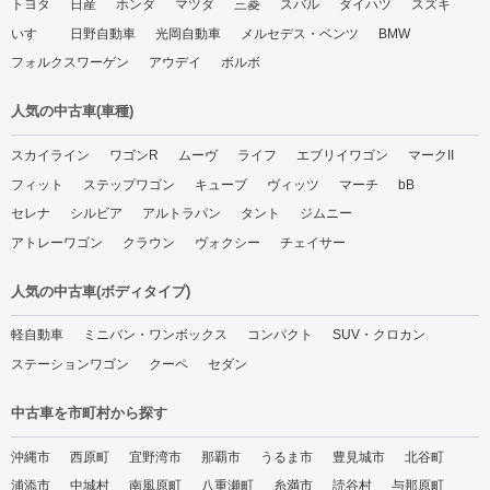
トヨタ
日産
ホンダ
マツダ
三菱
スバル
ダイハツ
スズキ
いすゞ
日野自動車
光岡自動車
メルセデス・ベンツ
BMW
フォルクスワーゲン
アウデイ
ボルボ
人気の中古車(車種)
スカイライン
ワゴンR
ムーヴ
ライフ
エブリイワゴン
マークII
フィット
ステップワゴン
キューブ
ヴィッツ
マーチ
bB
セレナ
シルビア
アルトラパン
タント
ジムニー
アトレーワゴン
クラウン
ヴォクシー
チェイサー
人気の中古車(ボディタイプ)
軽自動車
ミニバン・ワンボックス
コンパクト
SUV・クロカン
ステーションワゴン
クーペ
セダン
中古車を市町村から探す
沖縄市
西原町
宜野湾市
那覇市
うるま市
豊見城市
北谷町
浦添市
中城村
南風原町
八重瀬町
糸満市
読谷村
与那原町