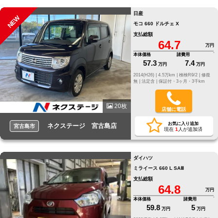
日産
NEW
モコ 660 ドルチェ X
支払総額
64.7
万円
本体価格
諸費用
57.3
7.4
万円
万円
2014(H26) |
4.5万km |
検検R9/2 |
修復
無 |
法定含 |
保証付・3ヶ月・3千km
20枚
店舗に電話
お気に入り追加
ネクステージ 宮古島店
宮古島市
現在
1
人が追加済
ダイハツ
ミライース 660 L SAⅢ
支払総額
64.8
万円
本体価格
諸費用
59.8
5
万円
万円