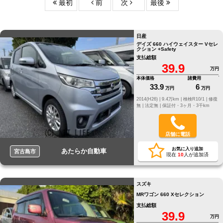
最初
前
次
最後
日産
デイズ 660 ハイウェイスター Vセレ
クション +Safety
支払総額
39.9
万円
本体価格
諸費用
33.9
6
万円
万円
2014(H26) |
9.4万km |
検検R10/1 |
修復
無 |
法定無 |
保証付・3ヶ月・3千km
店舗に電話
お気に入り追加
あたらか自動車
宮古島市
現在
10
人が追加済
スズキ
MRワゴン 660 Xセレクション
支払総額
39.9
万円