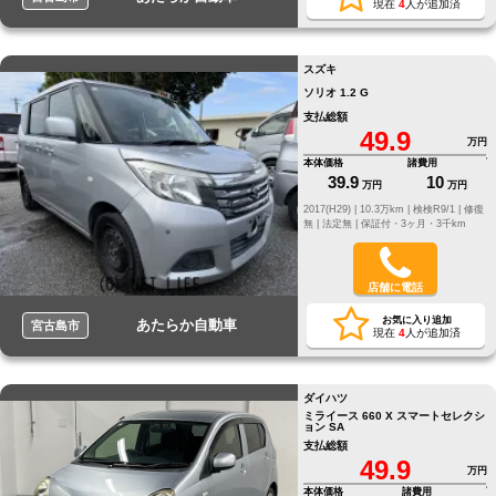
現在
4
人が追加済
スズキ
ソリオ 1.2 G
支払総額
49.9
万円
本体価格
諸費用
39.9
10
万円
万円
2017(H29) |
10.3万km |
検検R9/1 |
修復
無 |
法定無 |
保証付・3ヶ月・3千km
店舗に電話
お気に入り追加
あたらか自動車
宮古島市
現在
4
人が追加済
ダイハツ
ミライース 660 X スマートセレクシ
ョン SA
支払総額
49.9
万円
本体価格
諸費用