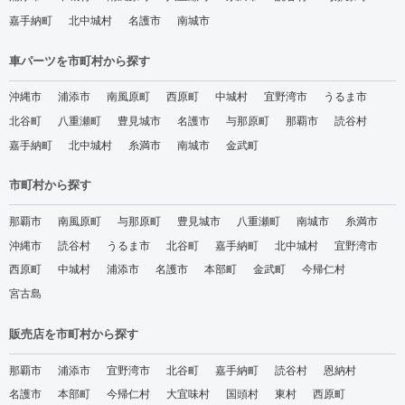
嘉手納町
北中城村
名護市
南城市
車パーツを市町村から探す
沖縄市
浦添市
南風原町
西原町
中城村
宜野湾市
うるま市
北谷町
八重瀬町
豊見城市
名護市
与那原町
那覇市
読谷村
嘉手納町
北中城村
糸満市
南城市
金武町
市町村から探す
那覇市
南風原町
与那原町
豊見城市
八重瀬町
南城市
糸満市
沖縄市
読谷村
うるま市
北谷町
嘉手納町
北中城村
宜野湾市
西原町
中城村
浦添市
名護市
本部町
金武町
今帰仁村
宮古島
販売店を市町村から探す
那覇市
浦添市
宜野湾市
北谷町
嘉手納町
読谷村
恩納村
名護市
本部町
今帰仁村
大宜味村
国頭村
東村
西原町