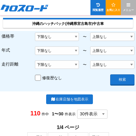
閲覧履歴
お気に入り
メニュー
沖縄のハッチバック(沖縄県宮古島市)中古車
価格帯
〜
年式
〜
走行距離
〜
修復歴なし
検索
在庫店舗を地図表示
110
1〜30
件中
件表示
1/4 ページ