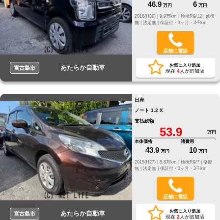
46.9
6
万円
万円
2018(H30) |
9.9万km |
検検R9/12 |
修復
無 |
法定無 |
保証付・3ヶ月・3千km
店舗に電話
お気に入り追加
あたらか自動車
宮古島市
現在
4
人が追加済
日産
ノート 1.2 X
支払総額
53.9
万円
本体価格
諸費用
43.9
10
万円
万円
2015(H27) |
8.8万km |
検検R9/7 |
修復
無 |
法定無 |
保証付・3ヶ月・3千km
店舗に電話
お気に入り追加
あたらか自動車
宮古島市
現在
2
人が追加済