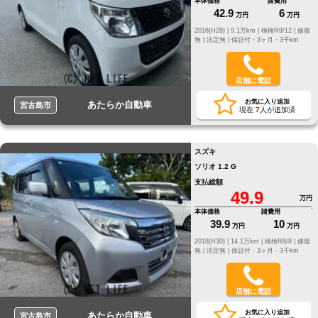
本体価格
諸費用
42.9
6
万円
万円
2016(H28) |
9.1万km |
検検R9/12 |
修復
無 |
法定無 |
保証付・3ヶ月・3千km
店舗に電話
お気に入り追加
あたらか自動車
宮古島市
現在
7
人が追加済
スズキ
ソリオ 1.2 G
支払総額
49.9
万円
本体価格
諸費用
39.9
10
万円
万円
2018(H30) |
14.1万km |
検検R8/8 |
修復
無 |
法定無 |
保証付・3ヶ月・3千km
店舗に電話
お気に入り追加
あたらか自動車
宮古島市