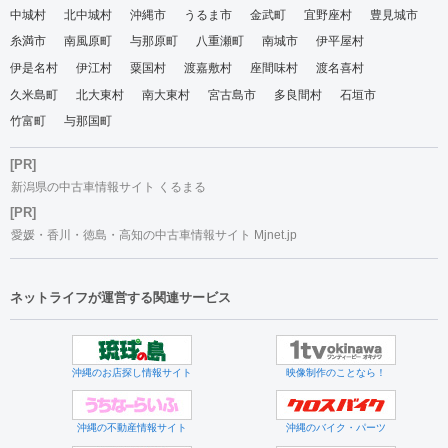
中城村
北中城村
沖縄市
うるま市
金武町
宜野座村
豊見城市
糸満市
南風原町
与那原町
八重瀬町
南城市
伊平屋村
伊是名村
伊江村
粟国村
渡嘉敷村
座間味村
渡名喜村
久米島町
北大東村
南大東村
宮古島市
多良間村
石垣市
竹富町
与那国町
[PR]
新潟県の中古車情報サイト くるまる
[PR]
愛媛・香川・徳島・高知の中古車情報サイト Mjnet.jp
ネットライフが運営する関連サービス
沖縄のお店探し情報サイト
映像制作のことなら！
沖縄の不動産情報サイト
沖縄のバイク・パーツ