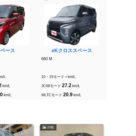
スペース
eKクロススペース
660 M
-
m/L
10・15モード
km/L
2
27.2
km/L
JC08モード
km/L
.0
20.9
km/L
WLTCモード
km/L
20枚