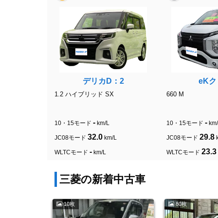
デリカD：2
eK
1.2 ハイブリッド SX
660 M
-
-
10・15モード
km/L
10・15モード
km
32.0
29.8
JC08モード
km/L
JC08モード
-
23.3
WLTCモード
km/L
WLTCモード
三菱の新着中古車
10枚
80枚