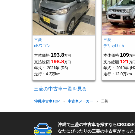
三菱
三菱
eKワゴン
デリカD：5
193.8
109
本体価格
本体価格
万円
万
198.8
121
支払総額
支払総額
万円
万
年式：
2021年 (R3)
年式：
2010年 (H2
走行：
4.3万km
走行：
12.0万km
三菱の中古車一覧を見る
沖縄中古車TOP
中古車メーカー
三菱
沖縄で
三菱
の中古車を探すならCROSS
なたにぴったりの
三菱
の中古車がきっと