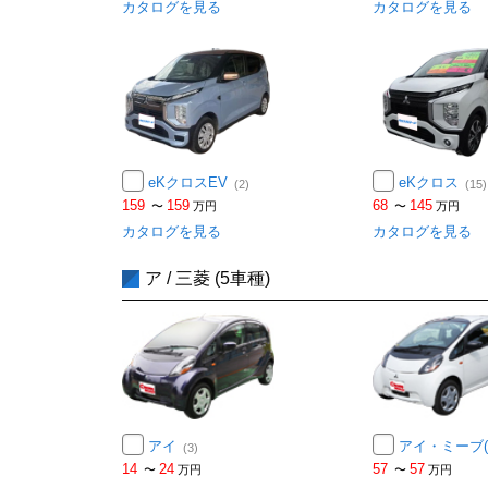
カタログを見る
カタログを見る
eKクロスEV
eKクロス
(2)
(15)
159
159
68
145
〜
万円
〜
万円
カタログを見る
カタログを見る
ア / 三菱 (5車種)
アイ
アイ・ミーブ(
(3)
14
24
57
57
〜
万円
〜
万円