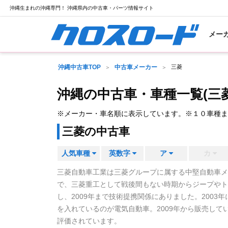
沖縄生まれの沖縄専門！ 沖縄県内の中古車・パーツ情報サイト
メー
沖縄中古車TOP
中古車メーカー
三菱
沖縄の中古車・車種一覧
(三
※メーカー・車名順に表示しています。※１０車種ま
三菱の中古車
人気車種
英数字
ア
カ
三菱自動車工業は三菱グループに属する中堅自動車メ
で、三菱重工として戦後間もない時期からジープやト
し、2009年まで技術提携関係にありました。200
を入れているのが電気自動車。2009年から販売し
評価されています。