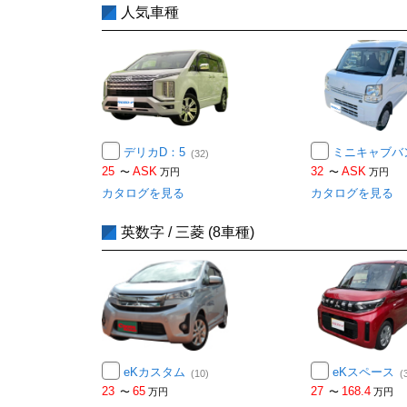
人気車種
デリカD：5
ミニキャブバ
(32)
25
ASK
32
ASK
〜
万円
〜
万円
カタログを見る
カタログを見る
英数字 / 三菱 (8車種)
eKカスタム
eKスペース
(10)
(
23
65
27
168.4
〜
万円
〜
万円