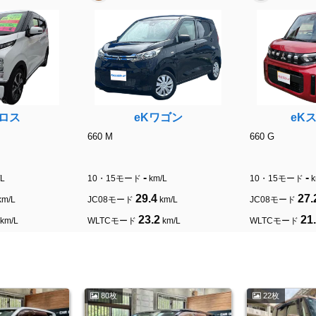
クロス
eKワゴン
eK
660 M
660 G
-
-
/L
10・15モード
km/L
10・15モード
k
29.4
27.
km/L
JC08モード
km/L
JC08モード
23.2
21
km/L
WLTCモード
km/L
WLTCモード
80枚
22枚