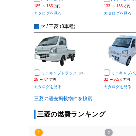
185
185
133
133
〜
万円
〜
万円
カタログを見る
カタログを見る
マ / 三菱 (3車種)
ミニキャブトラック
ミニキャブバ
(24)
29
84
32
ASK
〜
万円
〜
万円
カタログを見る
カタログを見る
三菱の過去掲載物件を検索
三菱の燃費ランキング
1
2