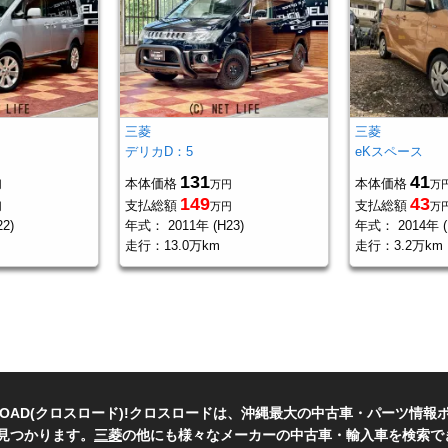
三菱
三菱
デリカD：5
eKスペース
131
41
本体価格
本体価格
円
万円
万
149
43
支払総額
支払総額
円
万円
万
2)
年式：
2011年 (H23)
年式：
2014年 (
走行：
13.0万km
走行：
3.2万km
ROAD(クロスロード)!クロスロードは、沖縄最大の中古車・パーツ情
見つかります。
三菱
の他にも様々なメーカーの中古車・輸入車を検索で