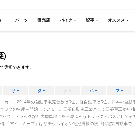
カー
パーツ
販売店
バイク
記事
オススメ
菱)
で選択できます。
サ
タ
ナ
ハ
マ
ーカー。2014年の自動車販売台数は9位、軽自動車は5位。日本の自動
ラックの生産を開始しています。三菱自動車工業として三菱重工から独立
3年にバス、トラックなど大型車部門を三菱ふそうトラック・バスとして
ている「アイ・ミーブ」はリチウムイオン電池搭載の次世代電気自動車で