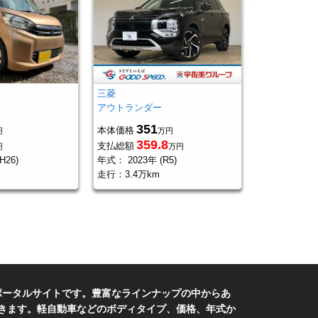
三菱
アウトランダー
351
本体価格
円
万円
359.8
支払総額
円
万円
H26)
年式：
2023年 (R5)
走行：
3.4万km
報ポータルサイトです。豊富なラインナップの中からあ
きます。軽自動車などのボディタイプ、価格、年式か