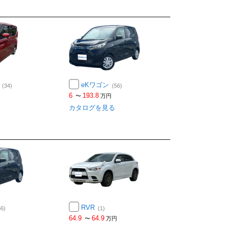
ス
eKワゴン
(34)
(56)
6
193.8
〜
万円
カタログを見る
RVR
56)
(1)
64.9
64.9
〜
万円