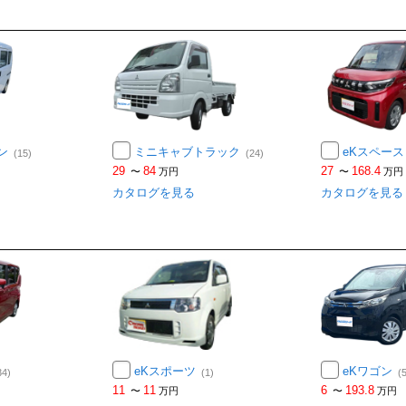
ン
ミニキャブトラック
eKスペー
(15)
(24)
29
84
27
168.4
〜
万円
〜
万円
カタログを見る
カタログを見る
eKスポーツ
eKワゴン
34)
(1)
(
11
11
6
193.8
〜
万円
〜
万円