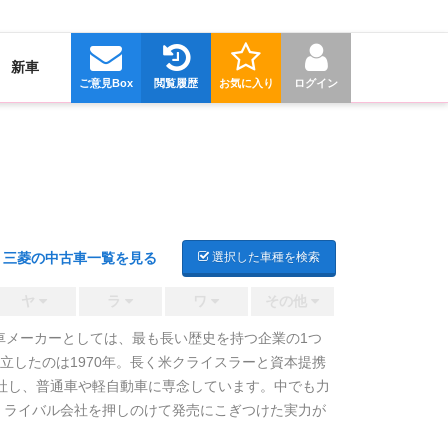
新車
ご意見Box
閲覧履歴
お気に入り
ログイン
三菱の中古車一覧を見る
選択した車種を検索
ヤ
ラ
ワ
その他
車メーカーとしては、最も長い歴史を持つ企業の1つ
したのは1970年。長く米クライスラーと資本提携
分社し、普通車や軽自動車に専念しています。中でも力
、ライバル会社を押しのけて発売にこぎつけた実力が