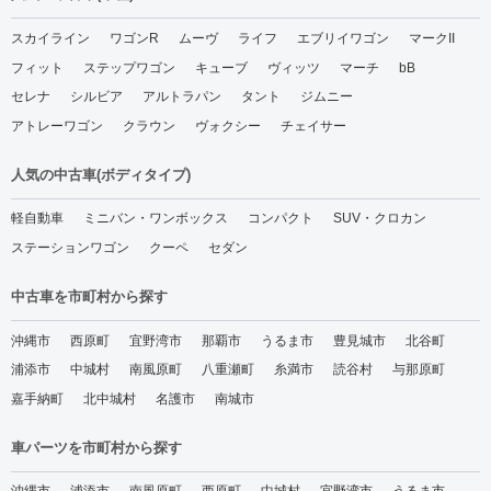
スカイライン
ワゴンR
ムーヴ
ライフ
エブリイワゴン
マークII
フィット
ステップワゴン
キューブ
ヴィッツ
マーチ
bB
セレナ
シルビア
アルトラパン
タント
ジムニー
アトレーワゴン
クラウン
ヴォクシー
チェイサー
人気の中古車(ボディタイプ)
軽自動車
ミニバン・ワンボックス
コンパクト
SUV・クロカン
ステーションワゴン
クーペ
セダン
中古車を市町村から探す
沖縄市
西原町
宜野湾市
那覇市
うるま市
豊見城市
北谷町
浦添市
中城村
南風原町
八重瀬町
糸満市
読谷村
与那原町
嘉手納町
北中城村
名護市
南城市
車パーツを市町村から探す