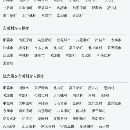
沖縄市
浦添市
南風原町
西原町
中城村
宜野湾市
うるま市
北谷町
八重瀬町
豊見城市
名護市
与那原町
那覇市
読谷村
嘉手納町
北中城村
糸満市
南城市
金武町
市町村から探す
那覇市
南風原町
与那原町
豊見城市
八重瀬町
南城市
糸満市
沖縄市
読谷村
うるま市
北谷町
嘉手納町
北中城村
宜野湾市
西原町
中城村
浦添市
名護市
本部町
金武町
今帰仁村
宮古島
販売店を市町村から探す
那覇市
浦添市
宜野湾市
北谷町
嘉手納町
読谷村
恩納村
名護市
本部町
今帰仁村
大宜味村
国頭村
東村
西原町
中城村
北中城村
沖縄市
うるま市
金武町
宜野座村
豊見城市
糸満市
南風原町
与那原町
八重瀬町
南城市
伊平屋村
伊是名村
伊江村
粟国村
渡嘉敷村
座間味村
渡名喜村
久米島町
北大東村
南大東村
宮古島市
多良間村
石垣市