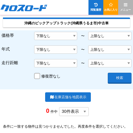
閲覧履歴
お気に入り
メニュー
沖縄のピックアップトラック(沖縄県うるま市)中古車
価格帯
〜
年式
〜
走行距離
〜
修復歴なし
検索
在庫店舗を地図表示
0
件中
条件に一致する物件は見つかりませんでした。再度条件を選択してください。