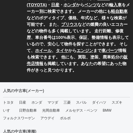
(TOYOTA)
・
日産
・
ホンダ
から
ベンツ
などの
輸入車
をメ
ーカー別に検索できます。 メーカーの他にも
軽自動車
などのボディタイプ、価格、年式など、様々な検索が
可能です。 また、
プリウス
などの燃費の良いエコカー
などの物件も多く掲載しています。 走行距離、修復
歴、車台番号は100%表示、保証、整備情報も表示して
いるので、安心して物件を探すことができます。 そし
て、
ホイール
、
タイヤ
から
エンジン
まで
車パーツ
情報
も検索できます。 他にも、買取、塗装、廃車処分の
販
売店情報
も掲載しています。あなたの希望にあった物
件がきっと見つかります。
人気の中古車(メーカー)
トヨタ
日産
ホンダ
マツダ
三菱
スバル
ダイハツ
スズキ
いすゞ
日野自動車
光岡自動車
メルセデス・ベンツ
BMW
フォルクスワーゲン
アウデイ
ボルボ
人気の中古車(車種)