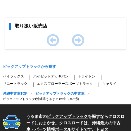
取り扱い販売店
Item
1
of
ピックアップトラックから探す
0
ハイラックス
ハイゼットデッキバン
トライトン
｜
｜
｜
サニートラック
エクスプローラースポーツトラック
キャリイ
｜
｜
沖縄中古車TOP
ピックアップトラックの中古車
ピックアップトラック(沖縄県うるま市)の中古車一覧
うるま市の
ピックアップトラック
を探すならクロスロ
ードにおまかせ。クロスロードは、沖縄最大の中古
車・パーツ情報ポータルサイトです。
トヨタ