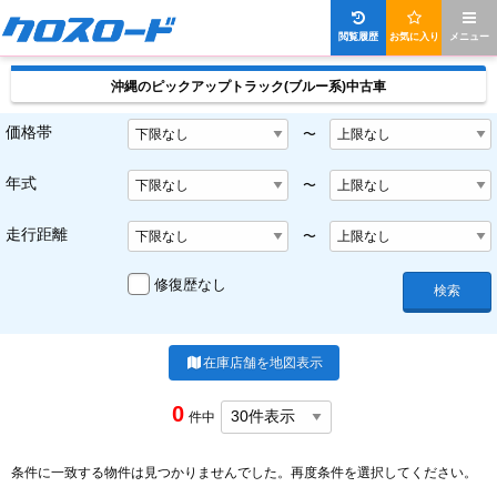
閲覧履歴
お気に入り
メニュー
沖縄のピックアップトラック(ブルー系)中古車
価格帯
〜
年式
〜
走行距離
〜
修復歴なし
検索
在庫店舗を地図表示
0
件中
条件に一致する物件は見つかりませんでした。再度条件を選択してください。