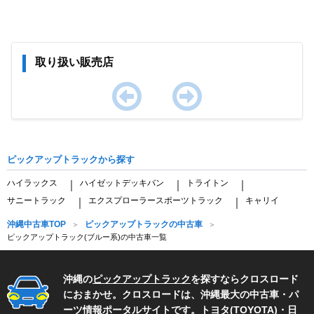
取り扱い販売店
Item
1
of
ピックアップトラックから探す
0
ハイラックス
ハイゼットデッキバン
トライトン
｜
｜
｜
サニートラック
エクスプローラースポーツトラック
キャリイ
｜
｜
沖縄中古車TOP
ピックアップトラックの中古車
ピックアップトラック(ブルー系)の中古車一覧
沖縄の
ピックアップトラック
を探すならクロスロード
におまかせ。クロスロードは、沖縄最大の中古車・パ
ーツ情報ポータルサイトです。
トヨタ(TOYOTA)
・
日