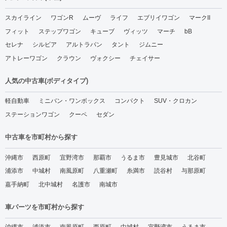
スカイライン
ワゴンR
ムーヴ
ライフ
エブリイワゴン
マークII
フィット
ステップワゴン
キューブ
ヴィッツ
マーチ
bB
セレナ
シルビア
アルトラパン
タント
ジムニー
アトレーワゴン
クラウン
ヴォクシー
チェイサー
人気の中古車(ボディタイプ)
軽自動車
ミニバン・ワンボックス
コンパクト
SUV・クロカン
ステーションワゴン
クーペ
セダン
中古車を市町村から探す
沖縄市
西原町
宜野湾市
那覇市
うるま市
豊見城市
北谷町
浦添市
中城村
南風原町
八重瀬町
糸満市
読谷村
与那原町
嘉手納町
北中城村
名護市
南城市
車パーツを市町村から探す