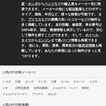
産
・
ホンダ
から
ベンツ
などの
輸入車
をメーカー別に検
索できます。 メーカーの他にも
軽自動車
などのボディ
タイプ、価格、年式など、様々な検索が可能です。 ま
た、
プリウス
などの燃費の良いエコカーなどの物件も
多く掲載しています。 走行距離、修復歴、車台番号は
100%表示、保証、整備情報も表示しているので、安心
して物件を探すことができます。 そして、
ホイール
、
タイヤ
から
エンジン
まで
車パーツ
情報も検索できま
す。 他にも、買取、塗装、廃車処分の
販売店情報
も掲
載しています。あなたの希望にあった物件がきっと見
つかります。
人気の中古車(メーカー)
トヨタ
日産
ホンダ
マツダ
三菱
スバル
ダイハツ
スズキ
いすゞ
日野自動車
光岡自動車
メルセデス・ベンツ
BMW
フォルクスワーゲン
アウデイ
ボルボ
人気の中古車(車種)