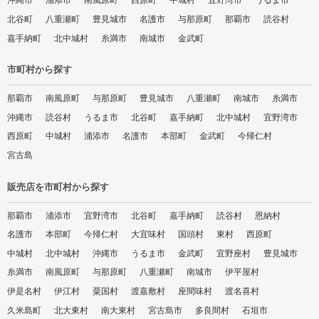
沖縄市
浦添市
南風原町
西原町
中城村
宜野湾市
うるま市
北谷町
八重瀬町
豊見城市
名護市
与那原町
那覇市
読谷村
嘉手納町
北中城村
糸満市
南城市
金武町
市町村から探す
那覇市
南風原町
与那原町
豊見城市
八重瀬町
南城市
糸満市
沖縄市
読谷村
うるま市
北谷町
嘉手納町
北中城村
宜野湾市
西原町
中城村
浦添市
名護市
本部町
金武町
今帰仁村
宮古島
販売店を市町村から探す
那覇市
浦添市
宜野湾市
北谷町
嘉手納町
読谷村
恩納村
名護市
本部町
今帰仁村
大宜味村
国頭村
東村
西原町
中城村
北中城村
沖縄市
うるま市
金武町
宜野座村
豊見城市
糸満市
南風原町
与那原町
八重瀬町
南城市
伊平屋村
伊是名村
伊江村
粟国村
渡嘉敷村
座間味村
渡名喜村
久米島町
北大東村
南大東村
宮古島市
多良間村
石垣市