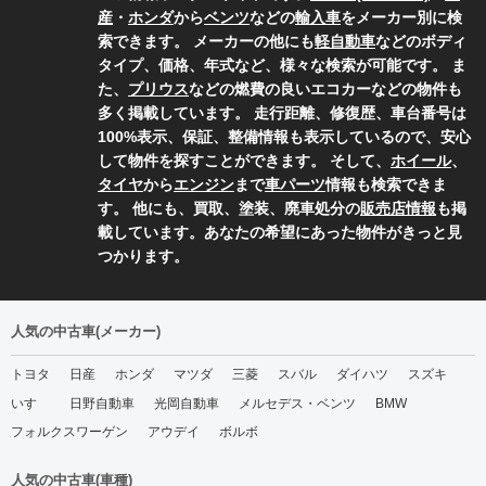
産
・
ホンダ
から
ベンツ
などの
輸入車
をメーカー別に検
索できます。 メーカーの他にも
軽自動車
などのボディ
タイプ、価格、年式など、様々な検索が可能です。 ま
た、
プリウス
などの燃費の良いエコカーなどの物件も
多く掲載しています。 走行距離、修復歴、車台番号は
100%表示、保証、整備情報も表示しているので、安心
して物件を探すことができます。 そして、
ホイール
、
タイヤ
から
エンジン
まで
車パーツ
情報も検索できま
す。 他にも、買取、塗装、廃車処分の
販売店情報
も掲
載しています。あなたの希望にあった物件がきっと見
つかります。
人気の中古車(メーカー)
トヨタ
日産
ホンダ
マツダ
三菱
スバル
ダイハツ
スズキ
いすゞ
日野自動車
光岡自動車
メルセデス・ベンツ
BMW
フォルクスワーゲン
アウデイ
ボルボ
人気の中古車(車種)