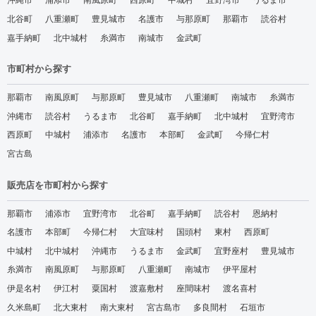
沖縄市
浦添市
南風原町
西原町
中城村
宜野湾市
うるま市
北谷町
八重瀬町
豊見城市
名護市
与那原町
那覇市
読谷村
嘉手納町
北中城村
糸満市
南城市
金武町
市町村から探す
那覇市
南風原町
与那原町
豊見城市
八重瀬町
南城市
糸満市
沖縄市
読谷村
うるま市
北谷町
嘉手納町
北中城村
宜野湾市
西原町
中城村
浦添市
名護市
本部町
金武町
今帰仁村
宮古島
販売店を市町村から探す
那覇市
浦添市
宜野湾市
北谷町
嘉手納町
読谷村
恩納村
名護市
本部町
今帰仁村
大宜味村
国頭村
東村
西原町
中城村
北中城村
沖縄市
うるま市
金武町
宜野座村
豊見城市
糸満市
南風原町
与那原町
八重瀬町
南城市
伊平屋村
伊是名村
伊江村
粟国村
渡嘉敷村
座間味村
渡名喜村
久米島町
北大東村
南大東村
宮古島市
多良間村
石垣市