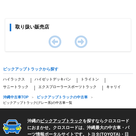
取り扱い販売店
Item
1
of
ピックアップトラックから探す
0
ハイラックス
ハイゼットデッキバン
トライトン
｜
｜
｜
サニートラック
エクスプローラースポーツトラック
キャリイ
｜
｜
沖縄中古車TOP
ピックアップトラックの中古車
ピックアップトラック(グレー系)の中古車一覧
沖縄の
ピックアップトラック
を探すならクロスロード
におまかせ。クロスロードは、沖縄最大の中古車・パ
ーツ情報ポータルサイトです。
トヨタ(TOYOTA)
・
日