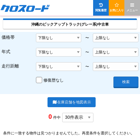
閲覧履歴
お気に入り
メニュー
沖縄のピックアップトラック(グレー系)中古車
価格帯
〜
年式
〜
走行距離
〜
修復歴なし
検索
在庫店舗を地図表示
0
件中
条件に一致する物件は見つかりませんでした。再度条件を選択してください。