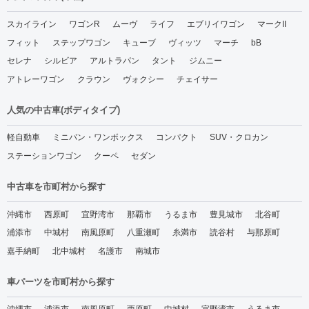
スカイライン
ワゴンR
ムーヴ
ライフ
エブリイワゴン
マークII
フィット
ステップワゴン
キューブ
ヴィッツ
マーチ
bB
セレナ
シルビア
アルトラパン
タント
ジムニー
アトレーワゴン
クラウン
ヴォクシー
チェイサー
人気の中古車(ボディタイプ)
軽自動車
ミニバン・ワンボックス
コンパクト
SUV・クロカン
ステーションワゴン
クーペ
セダン
中古車を市町村から探す
沖縄市
西原町
宜野湾市
那覇市
うるま市
豊見城市
北谷町
浦添市
中城村
南風原町
八重瀬町
糸満市
読谷村
与那原町
嘉手納町
北中城村
名護市
南城市
車パーツを市町村から探す