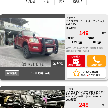
最初
前
次
最後
フォード
エクスプローラースポーツトラック
XLT 4WD
支払総額
149
万円
本体価格
諸費用
139
10
万円
万円
2007(H19) |
10.6万km |
検車検整備無 |
修復無 |
法定無 |
保証無
＼無料／
10枚
店舗に電話
在庫・見積り
お気に入り追加
SI自動車企画
八重瀬町
現在
3
人が追加済
トヨタ
ハイラックス スポーツピックアップ
2.7 ダブルキャブ ワイドボディ
4WD 4インチリフトUP♪MKW16イ
ンチAW♪マッドタイヤ♪タコマリア
支払総額
バンパー♪新品ヘッドライト♪
249
万円