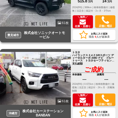
515.8
14
万円
万円
2024(R6) |
368km |
検車検整備付 |
修復
無 |
法定含 |
保証付・3ヶ月・3千km
＼無料／
61枚
店舗に電話
在庫・見積り
株式会社ソニックオートモ
お気に入り追加
豊見城市
ービル
現在
0
人が追加済
トヨタ
ハイラックス 2.4 Z GRスポーツ デ
ィーゼルターボ 4WD ナビ ブルー
トゥース トヨタセーフティセン
ス パドルシフトモード デジタル
支払総額
ミラー型ドライブレコーダー
ご成約
本体価格
諸費用
---
---
2024(R6) |
0.6万km |
検車検整備付 |
修
復無 |
法定含 |
保証付・24ヶ月・距離無
制限
＼無料／
61枚
店舗に電話
在庫・見積り
株式会社カーステーション
お気に入り追加
沖縄市
BANBAN
現在
2
人が追加済