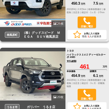
450.3
7.5
万円
万円
2022(R4) |
2.6万km |
検車検整備付 |
修
復無 |
法定含 |
保証付・1ヶ月・1千km
20枚
店舗に電話
（株）グッドスピード Ｍ
お気に入り追加
南風原町
ＥＧＡ ＳＵＶ南風原店
現在
1
人が追加済
トヨタ
ハイラックス 2.4 Z ディーゼルター
ボ 4WD
支払総額
461
万円
本体価格
諸費用
454.9
6.1
万円
万円
2022(R4) |
1.2万km |
検車検整備付 |
修
復無 |
法定含 |
保証付・3ヶ月・距離無
制限
20枚
店舗に電話
お気に入り追加
ガリバー うるま店
うるま市
現在
1
人が追加済