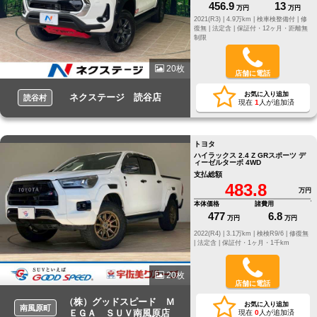
456.9
13
万円
万円
2021(R3) |
4.9万km |
検車検整備付 |
修
復無 |
法定含 |
保証付・12ヶ月・距離無
制限
20枚
店舗に電話
お気に入り追加
ネクステージ 読谷店
読谷村
現在
1
人が追加済
トヨタ
ハイラックス 2.4 Z GRスポーツ デ
ィーゼルターボ 4WD
支払総額
483.8
万円
本体価格
諸費用
477
6.8
万円
万円
2022(R4) |
3.1万km |
検検R9/6 |
修復無
|
法定含 |
保証付・1ヶ月・1千km
20枚
店舗に電話
（株）グッドスピード Ｍ
お気に入り追加
南風原町
ＥＧＡ ＳＵＶ南風原店
現在
0
人が追加済