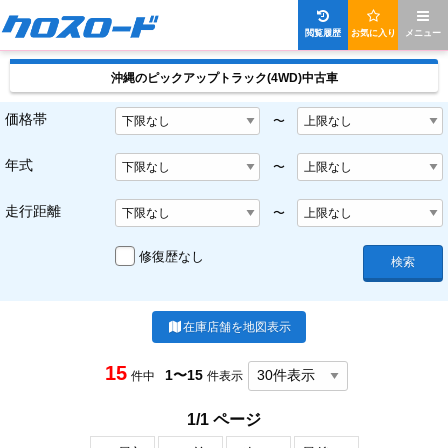
閲覧履歴
お気に入り
メニュー
沖縄のピックアップトラック(4WD)中古車
価格帯
〜
年式
〜
走行距離
〜
修復歴なし
検索
在庫店舗を地図表示
15
1〜15
件中
件表示
1/1 ページ