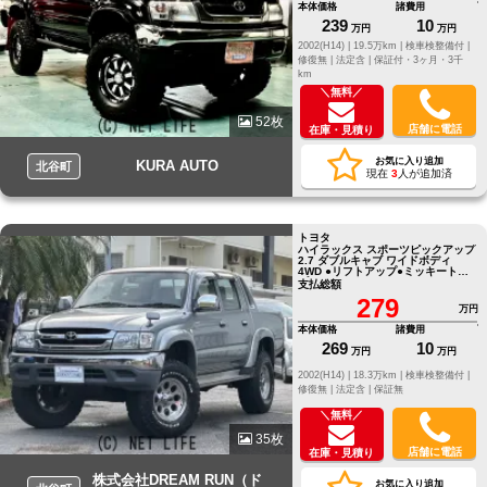
本体価格
諸費用
239
10
万円
万円
2002(H14) |
19.5万km |
検車検整備付 |
修復無 |
法定含 |
保証付・3ヶ月・3千
km
＼無料／
52枚
店舗に電話
在庫・見積り
お気に入り追加
KURA AUTO
北谷町
現在
3
人が追加済
トヨタ
ハイラックス スポーツピックアップ
2.7 ダブルキャブ ワイドボディ
4WD ●リフトアップ●ミッキートン
プソンクラシック１６インチ●ＢＦ
支払総額
グッドリッチＡＴタイヤ●シートカ
279
バー
万円
本体価格
諸費用
269
10
万円
万円
2002(H14) |
18.3万km |
検車検整備付 |
修復無 |
法定含 |
保証無
＼無料／
35枚
店舗に電話
在庫・見積り
株式会社DREAM RUN（ド
お気に入り追加