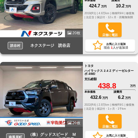
本体価格
諸費用
424.7
10.2
万円
万円
2019(R1) |
4.9万km |
検検R9/4 |
修復無
|
法定含 |
保証付・12ヶ月・距離無制限
20枚
店舗に電話
お気に入り追加
ネクステージ 読谷店
読谷村
現在
1
人が追加済
トヨタ
ハイラックス 2.4 Z ディーゼルター
ボ 4WD
支払総額
438.8
万円
本体価格
諸費用
432.6
6.2
万円
万円
2022(R4) |
2.9万km |
検検R9/1 |
修復無
|
法定含 |
保証付・1ヶ月・1千km
20枚
店舗に電話
（株）グッドスピード Ｍ
お気に入り追加
南風原町