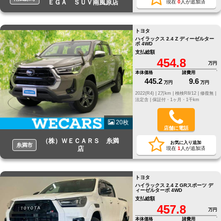
ＥＧＡ ＳＵＶ南風原店
現在
0
人が追加済
トヨタ
ハイラックス 2.4 Z ディーゼルター
ボ 4WD
支払総額
454.8
万円
本体価格
諸費用
445.2
9.6
万円
万円
2022(R4) |
2万km |
検検R8/12 |
修復無 |
法定含 |
保証付・1ヶ月・1千km
20枚
店舗に電話
（株）ＷＥＣＡＲＳ 糸満
お気に入り追加
糸満市
店
現在
1
人が追加済
トヨタ
ハイラックス 2.4 Z GRスポーツ デ
ィーゼルターボ 4WD
支払総額
457.8
万円
本体価格
諸費用