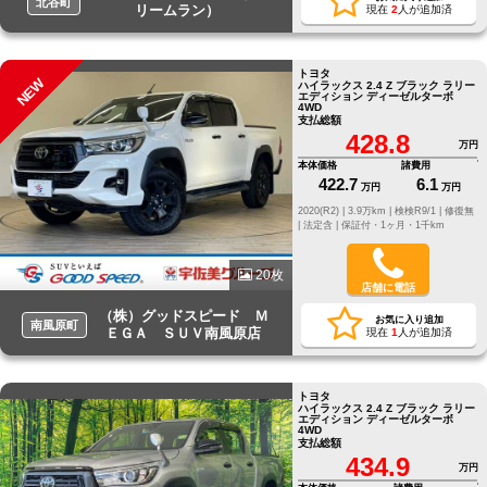
北谷町
リームラン）
現在
2
人が追加済
トヨタ
NEW
ハイラックス 2.4 Z ブラック ラリー
エディション ディーゼルターボ
4WD
支払総額
428.8
万円
本体価格
諸費用
422.7
6.1
万円
万円
2020(R2) |
3.9万km |
検検R9/1 |
修復無
|
法定含 |
保証付・1ヶ月・1千km
20枚
店舗に電話
（株）グッドスピード Ｍ
お気に入り追加
南風原町
ＥＧＡ ＳＵＶ南風原店
現在
1
人が追加済
トヨタ
ハイラックス 2.4 Z ブラック ラリー
エディション ディーゼルターボ
4WD
支払総額
434.9
万円