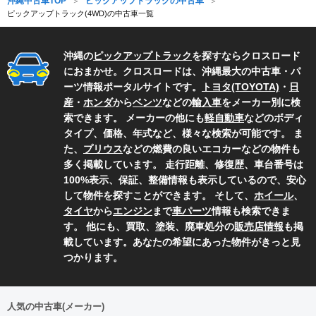
沖縄中古車TOP
ピックアップトラックの中古車
ピックアップトラック(4WD)の中古車一覧
沖縄の
ピックアップトラック
を探すならクロスロード
におまかせ。クロスロードは、沖縄最大の中古車・パ
ーツ情報ポータルサイトです。
トヨタ(TOYOTA)
・
日
産
・
ホンダ
から
ベンツ
などの
輸入車
をメーカー別に検
索できます。 メーカーの他にも
軽自動車
などのボディ
タイプ、価格、年式など、様々な検索が可能です。 ま
た、
プリウス
などの燃費の良いエコカーなどの物件も
多く掲載しています。 走行距離、修復歴、車台番号は
100%表示、保証、整備情報も表示しているので、安心
して物件を探すことができます。 そして、
ホイール
、
タイヤ
から
エンジン
まで
車パーツ
情報も検索できま
す。 他にも、買取、塗装、廃車処分の
販売店情報
も掲
載しています。あなたの希望にあった物件がきっと見
つかります。
人気の中古車(メーカー)