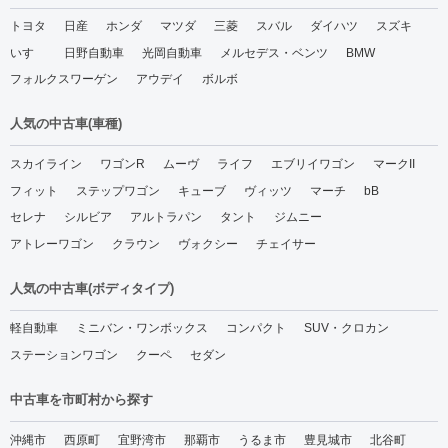
トヨタ
日産
ホンダ
マツダ
三菱
スバル
ダイハツ
スズキ
いすゞ
日野自動車
光岡自動車
メルセデス・ベンツ
BMW
フォルクスワーゲン
アウデイ
ボルボ
人気の中古車(車種)
スカイライン
ワゴンR
ムーヴ
ライフ
エブリイワゴン
マークII
フィット
ステップワゴン
キューブ
ヴィッツ
マーチ
bB
セレナ
シルビア
アルトラパン
タント
ジムニー
アトレーワゴン
クラウン
ヴォクシー
チェイサー
人気の中古車(ボディタイプ)
軽自動車
ミニバン・ワンボックス
コンパクト
SUV・クロカン
ステーションワゴン
クーペ
セダン
中古車を市町村から探す
沖縄市
西原町
宜野湾市
那覇市
うるま市
豊見城市
北谷町