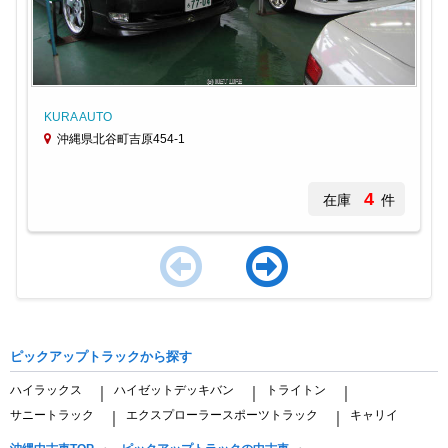
KURA AUTO
沖縄県北谷町吉原454-1
4
在庫
件
Item
1
of
ピックアップトラックから探す
4
ハイラックス
ハイゼットデッキバン
トライトン
｜
｜
｜
サニートラック
エクスプローラースポーツトラック
キャリイ
｜
｜