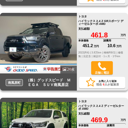
トヨタ
ハイラックス 2.4 Z GRスポーツ デ
ィーゼルターボ 4WD
支払総額
461.8
万円
本体価格
諸費用
451.2
10.6
万円
万円
2022(R4) |
3.8万km |
検検R8/11 |
修復
無 |
法定含 |
保証付・1ヶ月・1千km
20枚
店舗に電話
（株）グッドスピード Ｍ
お気に入り追加
南風原町
ＥＧＡ ＳＵＶ南風原店
現在
0
人が追加済
トヨタ
ハイラックス 2.4 Z ディーゼルター
ボ 4WD
支払総額
469.9
万円
本体価格
諸費用