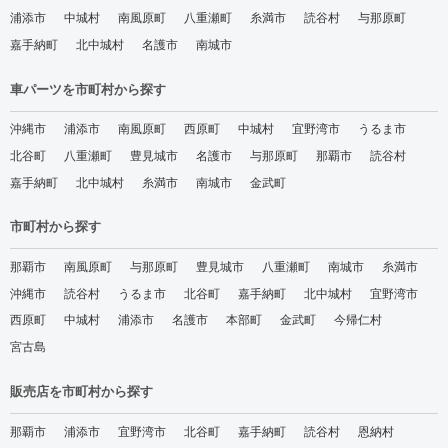
浦添市
中城村
南風原町
八重瀬町
糸満市
読谷村
与那原町
嘉手納町
北中城村
名護市
南城市
車パーツを市町村から探す
沖縄市
浦添市
南風原町
西原町
中城村
宜野湾市
うるま市
北谷町
八重瀬町
豊見城市
名護市
与那原町
那覇市
読谷村
嘉手納町
北中城村
糸満市
南城市
金武町
市町村から探す
那覇市
南風原町
与那原町
豊見城市
八重瀬町
南城市
糸満市
沖縄市
読谷村
うるま市
北谷町
嘉手納町
北中城村
宜野湾市
西原町
中城村
浦添市
名護市
本部町
金武町
今帰仁村
宮古島
販売店を市町村から探す
那覇市
浦添市
宜野湾市
北谷町
嘉手納町
読谷村
恩納村