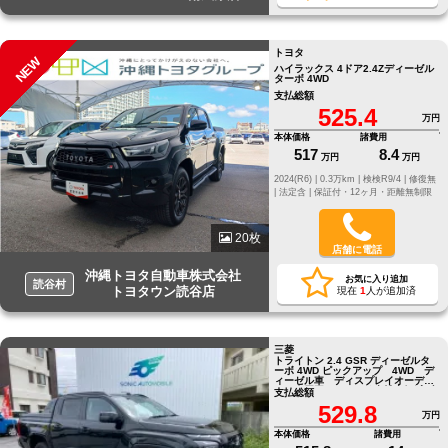
トヨタ
NEW
ハイラックス 4ドア2.4Zディーゼル
ターボ 4WD
支払総額
525.4
万円
本体価格
諸費用
517
8.4
万円
万円
2024(R6) |
0.3万km |
検検R9/4 |
修復無
|
法定含 |
保証付・12ヶ月・距離無制限
20枚
店舗に電話
沖縄トヨタ自動車株式会社
お気に入り追加
読谷村
トヨタウン読谷店
現在
1
人が追加済
三菱
トライトン 2.4 GSR ディーゼルタ
ーボ 4WD ピックアップ 4WD デ
ィーゼル車 ディスプレイオーディ
オ 全周囲カメラ 衝突被害軽減ブ
支払総額
レーキ
529.8
万円
本体価格
諸費用