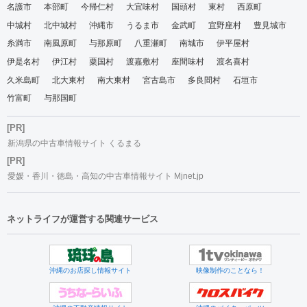
名護市
本部町
今帰仁村
大宜味村
国頭村
東村
西原町
中城村
北中城村
沖縄市
うるま市
金武町
宜野座村
豊見城市
糸満市
南風原町
与那原町
八重瀬町
南城市
伊平屋村
伊是名村
伊江村
粟国村
渡嘉敷村
座間味村
渡名喜村
久米島町
北大東村
南大東村
宮古島市
多良間村
石垣市
竹富町
与那国町
[PR]
新潟県の中古車情報サイト くるまる
[PR]
愛媛・香川・徳島・高知の中古車情報サイト Mjnet.jp
ネットライフが運営する関連サービス
沖縄のお店探し情報サイト
映像制作のことなら！