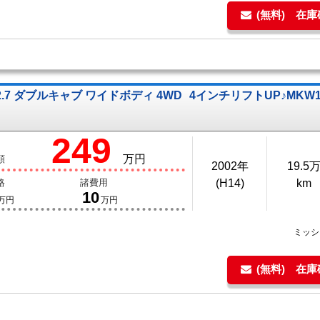
(無料) 在
.7 ダブルキャブ ワイドボディ 4WD
4インチリフトUP♪MKW
249
万円
額
2002年
19.5
格
諸費用
(H14)
km
10
万円
万円
ミッ
(無料) 在