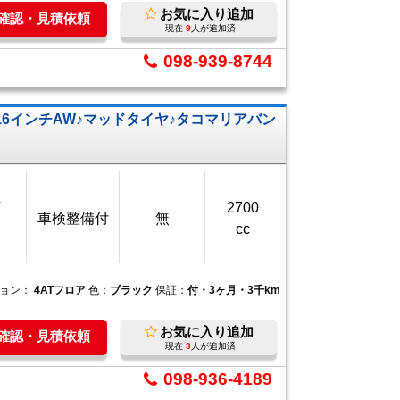
お気に入り追加
庫確認・見積依頼
現在
9
人が追加済
098-939-8744
16インチAW♪マッドタイヤ♪タコマリアバン
万
2700
車検整備付
無
cc
ション：
4ATフロア
色：
ブラック
保証：
付・3ヶ月・3千km
お気に入り追加
庫確認・見積依頼
現在
3
人が追加済
098-936-4189