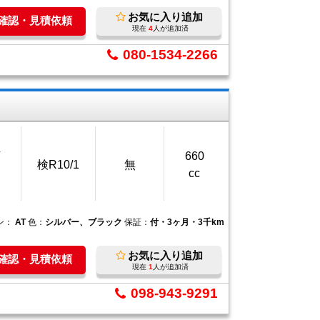
お気に入り追加
庫確認・見積依頼
現在
4
人が追加済
080-1534-2266
万
660
検R10/1
無
cc
ン：
AT
色：
シルバー、ブラック
保証：
付・3ヶ月・3千km
お気に入り追加
庫確認・見積依頼
現在
1
人が追加済
098-943-9291