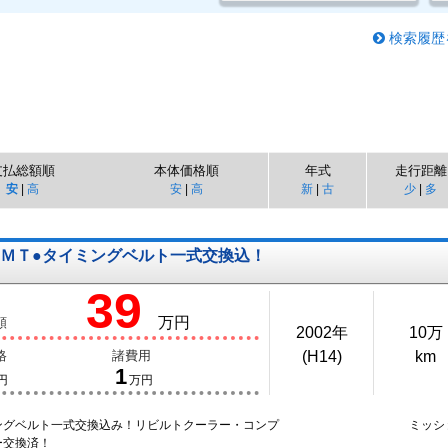
検索履歴
支払総額順
本体価格順
年式
走行距離
安
|
高
安
|
高
新
|
古
少
|
多
５ＭＴ●タイミングベルト一式交換込！
39
万円
額
2002年
10万
格
諸費用
(H14)
km
1
円
万円
ングベルト一式交換込み！リビルトクーラー・コンプ
ミッシ
ー交換済！