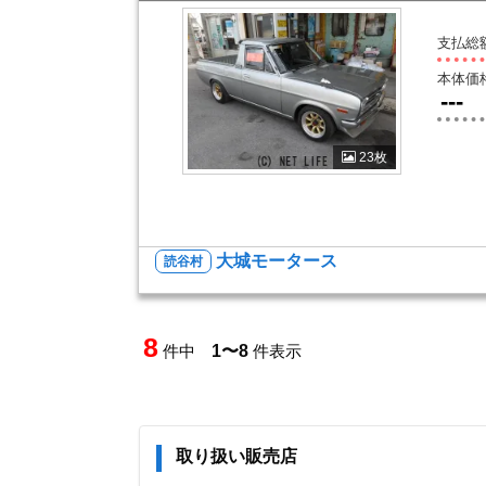
支払総
本体価
---
23枚
大城モータース
読谷村
8
件中
1〜8
件表示
取り扱い販売店