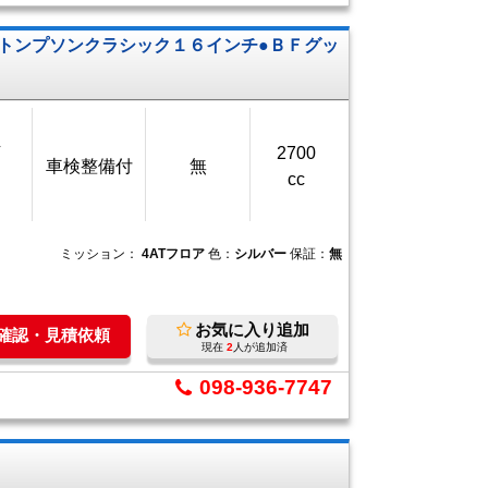
ートンプソンクラシック１６インチ●ＢＦグッ
万
2700
車検整備付
無
cc
ミッション：
4ATフロア
色：
シルバー
保証：
無
お気に入り追加
庫確認・見積依頼
現在
2
人が追加済
098-936-7747