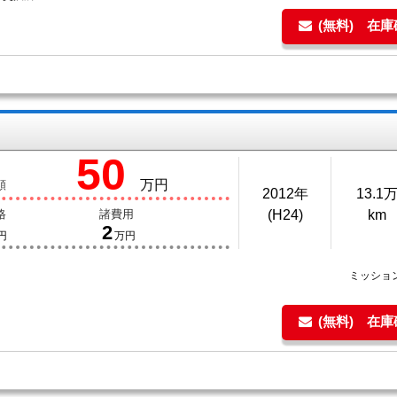
(無料) 在
50
万円
額
2012年
13.1
格
諸費用
(H24)
km
2
円
万円
ミッショ
(無料) 在