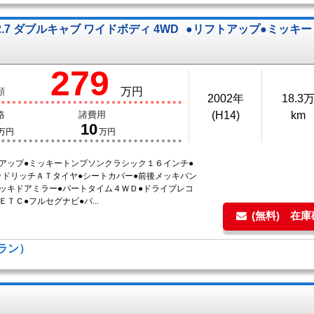
.7 ダブルキャブ ワイドボディ 4WD
●リフトアップ●ミッキ
279
万円
額
2002年
18.3
格
諸費用
(H14)
km
10
万円
万円
トアップ●ミッキートンプソンクラシック１６インチ●
ッドリッチＡＴタイヤ●シートカバー●前後メッキバン
メッキドアミラー●パートタイム４ＷＤ●ドライブレコ
ＥＴＣ●フルセグナビ●パ...
(無料) 在
ムラン）