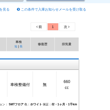
を見る
この条件で入庫お知らせメールを受け取る
前
1
次
車検
修復歴
排気量
短
|
長
660
車検整備付
無
cc
ョン：
5MTフロア
色：
ホワイト
保証：
付・1ヶ月・1千km