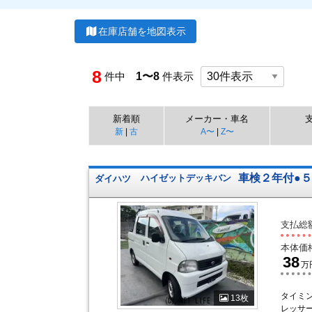
在庫店舗を地図表示
8
件中
1〜8
件表示
新着順
メーカー・車名
新
|
古
A〜
|
Z〜
車検２年付●
ダイハツ
ハイゼットデッキバン
支払総
本体価
38
万
タイミ
13枚
レッサ