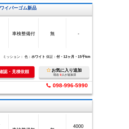
・ワイパーゴム新品
車検整備付
無
-
ミッション：
色：
ホワイト
保証：
付・12ヶ月・15千km
お気に入り追加
庫確認・見積依頼
現在
0
人が追加済
098-996-5990
万
4000