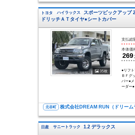
スポーツピックアップ 2
トヨタ
ハイラックス
ドリッチＡＴタイヤ●シートカバー
支払総
本体価
269
●リフ
35枚
ＢＦグ
パー●
ーダー●
株式会社DREAM RUN（ドリー
北谷町
1.2 デラックス
日産
サニートラック