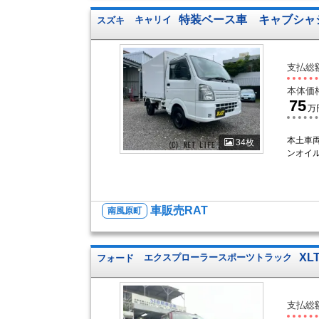
特装ベース車 キャブシャ
スズキ
キャリイ
支払総
本体価
75
万
本土車両
34枚
ンオイ
車販売RAT
南風原町
XL
フォード
エクスプローラースポーツトラック
支払総