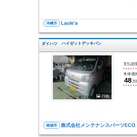
Laule'a
沖縄市
ダイハツ
ハイゼットデッキバン
支払総
本体価
48
万
29枚
株式会社メンテナンスパーツECO
南城市