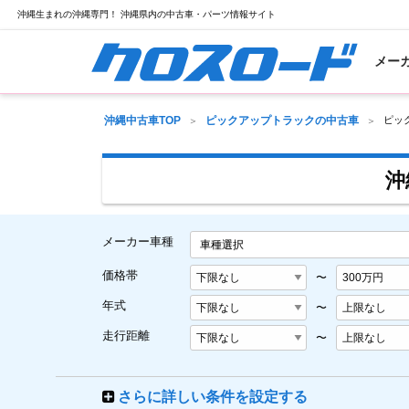
沖縄生まれの沖縄専門！ 沖縄県内の中古車・パーツ情報サイト
メー
沖縄中古車TOP
ピックアップトラックの中古車
ピッ
沖
メーカー車種
車種選択
価格帯
〜
年式
〜
走行距離
〜
さらに詳しい条件を設定する