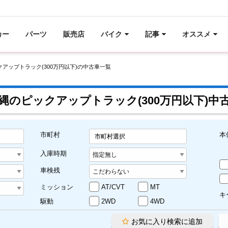
カー
パーツ
販売店
バイク
記事
オススメ
クアップトラック(300万円以下)の中古車一覧
縄のピックアップトラック(300万円以下)中
市町村
本
市町村選択
入庫時期
車検残
ミッション
AT/CVT
MT
キ
駆動
2WD
4WD
お気に入り検索に追加