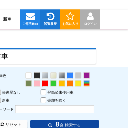
新車
ご意見Box
閲覧履歴
お気に入り
ログイン
古車
体色
修復歴なし
登録済未使用車
新車
売却を除く
ーワード
8
リセット
台 検索する