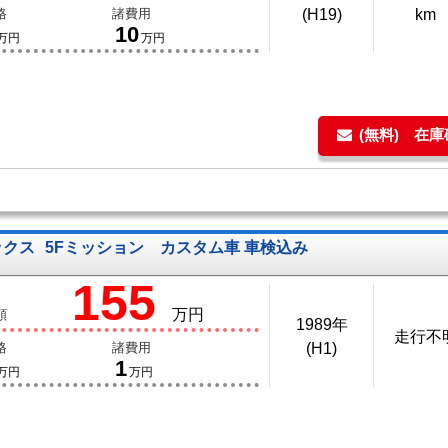
格
諸費用
(H19)
km
10
万円
万円
(無料) 在
ックス
5Fミッション カスタム車 車検込み
155
万円
額
1989年
走行不
格
諸費用
(H1)
1
万円
万円