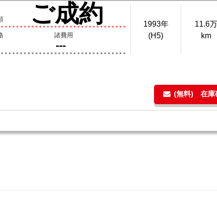
ご成約
額
1993年
11.6
格
諸費用
(H5)
km
---
(無料) 在