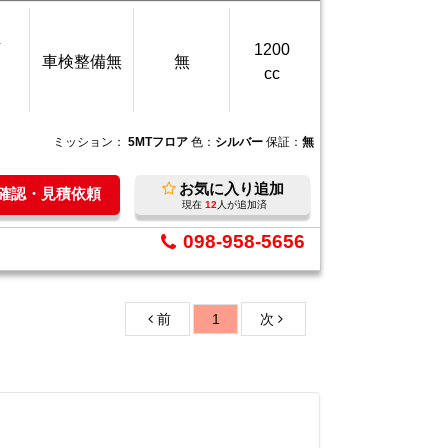
万
1200
車検整備無
無
cc
ミッション：
5MTフロア
色：
シルバー
保証：
無
お気に入り追加
庫確認・見積依頼
現在
12
人が追加済
098-958-5656
前
1
次