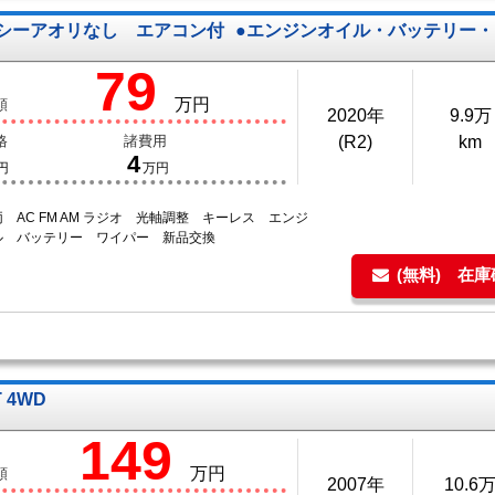
シーアオリなし エアコン付
●エンジンオイル・バッテリー
79
万円
額
2020年
9.9万
格
諸費用
(R2)
km
4
円
万円
 AC FM AM ラジオ 光軸調整 キーレス エンジ
ル バッテリー ワイパー 新品交換
(無料) 在
T 4WD
149
万円
額
2007年
10.6