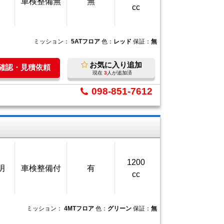
車検整備無
無
cc
ミッション：
5ATフロア
色：
レッド
保証：
無
お気に入り追加
庫確認・見積依頼
現在
3
人が追加済
098-851-7612
1200
明
車検整備付
有
cc
ミッション：
4MTフロア
色：
グリーン
保証：
無