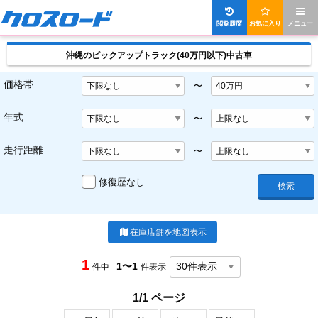
閲覧履歴
お気に入り
メニュー
沖縄のピックアップトラック(40万円以下)中古車
価格帯
〜
年式
〜
走行距離
〜
修復歴なし
検索
在庫店舗を地図表示
1
1〜1
件中
件表示
1/1 ページ