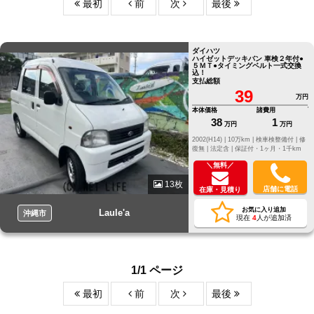
最初
前
次
最後
ダイハツ
ハイゼットデッキバン 車検２年付●
５ＭＴ●タイミングベルト一式交換
込！
支払総額
39
万円
本体価格
諸費用
38
1
万円
万円
2002(H14) |
10万km |
検車検整備付 |
修
復無 |
法定含 |
保証付・1ヶ月・1千km
＼無料／
13枚
店舗に電話
在庫・見積り
お気に入り追加
Laule'a
沖縄市
現在
4
人が追加済
1/1 ページ
最初
前
次
最後