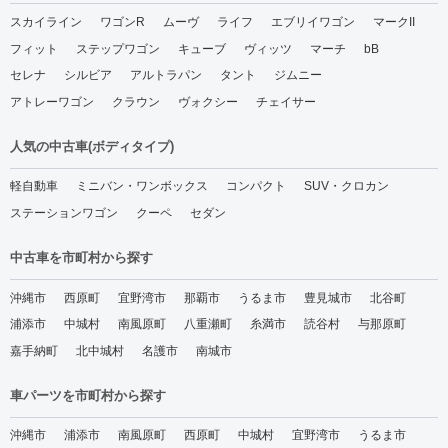
スカイライン
ワゴンR
ムーヴ
ライフ
エブリイワゴン
マークII
フィット
ステップワゴン
キューブ
ヴィッツ
マーチ
bB
セレナ
シルビア
アルトラパン
タント
ジムニー
アトレーワゴン
クラウン
ヴォクシー
チェイサー
人気の中古車(ボディタイプ)
軽自動車
ミニバン・ワンボックス
コンパクト
SUV・クロカン
ステーションワゴン
クーペ
セダン
中古車を市町村から探す
沖縄市
西原町
宜野湾市
那覇市
うるま市
豊見城市
北谷町
浦添市
中城村
南風原町
八重瀬町
糸満市
読谷村
与那原町
嘉手納町
北中城村
名護市
南城市
車パーツを市町村から探す
沖縄市
浦添市
南風原町
西原町
中城村
宜野湾市
うるま市