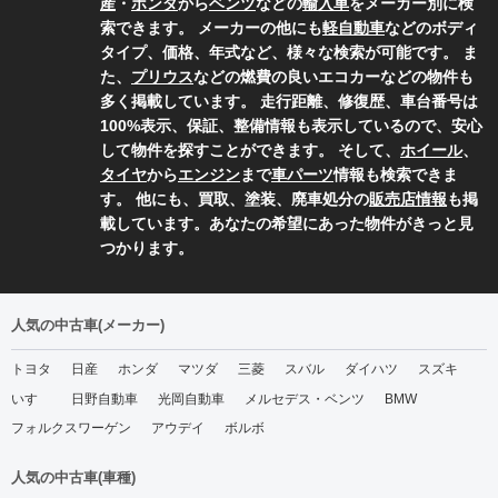
産
・
ホンダ
から
ベンツ
などの
輸入車
をメーカー別に検
索できます。 メーカーの他にも
軽自動車
などのボディ
タイプ、価格、年式など、様々な検索が可能です。 ま
た、
プリウス
などの燃費の良いエコカーなどの物件も
多く掲載しています。 走行距離、修復歴、車台番号は
100%表示、保証、整備情報も表示しているので、安心
して物件を探すことができます。 そして、
ホイール
、
タイヤ
から
エンジン
まで
車パーツ
情報も検索できま
す。 他にも、買取、塗装、廃車処分の
販売店情報
も掲
載しています。あなたの希望にあった物件がきっと見
つかります。
人気の中古車(メーカー)
トヨタ
日産
ホンダ
マツダ
三菱
スバル
ダイハツ
スズキ
いすゞ
日野自動車
光岡自動車
メルセデス・ベンツ
BMW
フォルクスワーゲン
アウデイ
ボルボ
人気の中古車(車種)