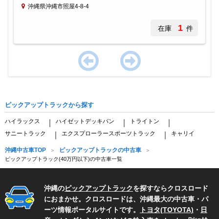
沖縄県沖縄市照屋4-8-4
1
在庫
件
Item
1
of
ピックアップトラックから探す
1
ハイラックス
ハイゼットデッキバン
トライトン
｜
｜
｜
サニートラック
エクスプローラースポーツトラック
キャリイ
｜
｜
沖縄中古車TOP
ピックアップトラックの中古車
ピックアップトラック(40万円以下)の中古車一覧
沖縄の
ピックアップトラック
を探すならクロスロード
におまかせ。クロスロードは、沖縄最大の中古車・パ
ーツ情報ポータルサイトです。
トヨタ(TOYOTA)
・
日