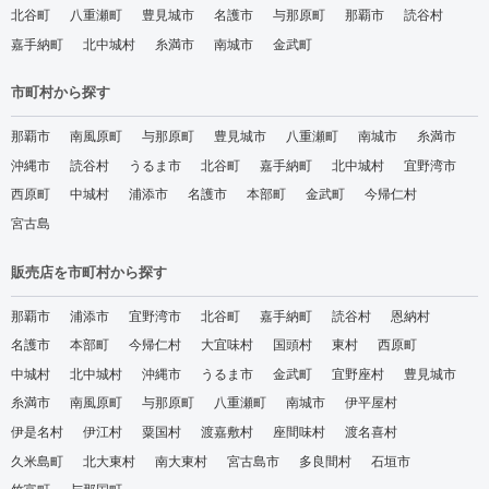
北谷町
八重瀬町
豊見城市
名護市
与那原町
那覇市
読谷村
嘉手納町
北中城村
糸満市
南城市
金武町
市町村から探す
那覇市
南風原町
与那原町
豊見城市
八重瀬町
南城市
糸満市
沖縄市
読谷村
うるま市
北谷町
嘉手納町
北中城村
宜野湾市
西原町
中城村
浦添市
名護市
本部町
金武町
今帰仁村
宮古島
販売店を市町村から探す
那覇市
浦添市
宜野湾市
北谷町
嘉手納町
読谷村
恩納村
名護市
本部町
今帰仁村
大宜味村
国頭村
東村
西原町
中城村
北中城村
沖縄市
うるま市
金武町
宜野座村
豊見城市
糸満市
南風原町
与那原町
八重瀬町
南城市
伊平屋村
伊是名村
伊江村
粟国村
渡嘉敷村
座間味村
渡名喜村
久米島町
北大東村
南大東村
宮古島市
多良間村
石垣市