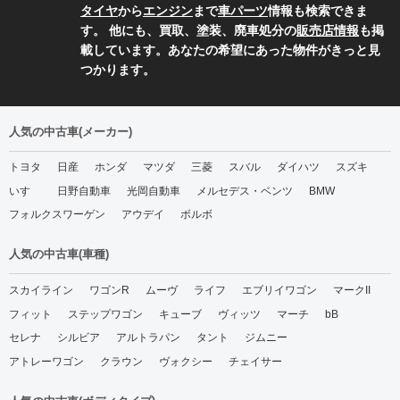
タイヤ
から
エンジン
まで
車パーツ
情報も検索できま
す。 他にも、買取、塗装、廃車処分の
販売店情報
も掲
載しています。あなたの希望にあった物件がきっと見
つかります。
人気の中古車(メーカー)
トヨタ
日産
ホンダ
マツダ
三菱
スバル
ダイハツ
スズキ
いすゞ
日野自動車
光岡自動車
メルセデス・ベンツ
BMW
フォルクスワーゲン
アウデイ
ボルボ
人気の中古車(車種)
スカイライン
ワゴンR
ムーヴ
ライフ
エブリイワゴン
マークII
フィット
ステップワゴン
キューブ
ヴィッツ
マーチ
bB
セレナ
シルビア
アルトラパン
タント
ジムニー
アトレーワゴン
クラウン
ヴォクシー
チェイサー