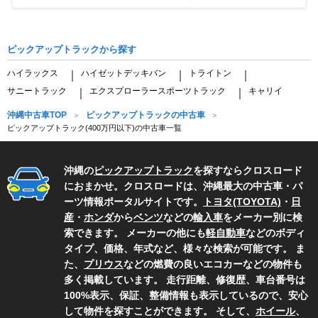
Item
1
of
ピックアップトラックから探す
4
ハイラックス
ハイゼットデッキバン
トライトン
｜
｜
｜
サニートラック
エクスプローラースポーツトラック
キャリイ
｜
｜
沖縄中古車TOP
ピックアップトラックの中古車
ピックアップトラック(400万円以下)の中古車一覧
沖縄の
ピックアップトラック
を探すならクロスロード
におまかせ。クロスロードは、沖縄最大の中古車・パ
ーツ情報ポータルサイトです。
トヨタ(TOYOTA)
・
日
産
・
ホンダ
から
ベンツ
などの
輸入車
をメーカー別に検
索できます。 メーカーの他にも
軽自動車
などのボディ
タイプ、価格、年式など、様々な検索が可能です。 ま
た、
プリウス
などの燃費の良いエコカーなどの物件も
多く掲載しています。 走行距離、修復歴、車台番号は
100%表示、保証、整備情報も表示しているので、安心
して物件を探すことができます。 そして、
ホイール
、