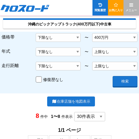
閲覧履歴
お気に入り
メニュー
沖縄のピックアップトラック(400万円以下)中古車
価格帯
〜
年式
〜
走行距離
〜
修復歴なし
検索
在庫店舗を地図表示
8
1〜8
件中
件表示
1/1 ページ