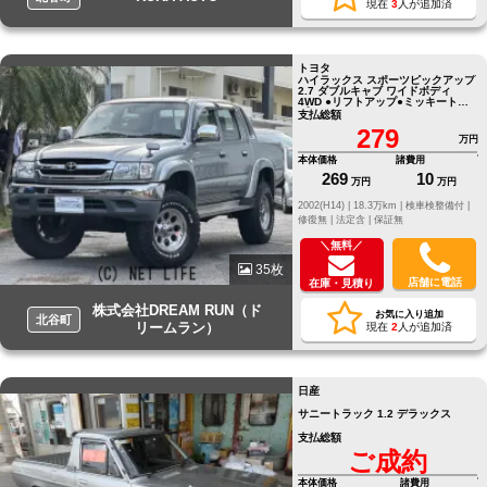
現在
3
人が追加済
トヨタ
ハイラックス スポーツピックアップ
2.7 ダブルキャブ ワイドボディ
4WD ●リフトアップ●ミッキートン
プソンクラシック１６インチ●ＢＦ
支払総額
グッドリッチＡＴタイヤ●シートカ
279
バー
万円
本体価格
諸費用
269
10
万円
万円
2002(H14) |
18.3万km |
検車検整備付 |
修復無 |
法定含 |
保証無
＼無料／
35枚
店舗に電話
在庫・見積り
株式会社DREAM RUN（ド
お気に入り追加
北谷町
リームラン）
現在
2
人が追加済
日産
サニートラック 1.2 デラックス
支払総額
ご成約
本体価格
諸費用