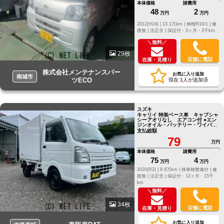
本体価格
諸費用
48
2
万円
万円
2012(H24) |
13.1万km |
検検R10/1 |
修
復無 |
法定含 |
保証付・3ヶ月・3千km
＼無料／
29枚
店舗に電話
在庫・見積り
株式会社メンテナンスパー
お気に入り追加
南城市
ツECO
現在
1
人が追加済
スズキ
キャリイ 特装ベース車 キャブシャ
シーアオリなし エアコン付 ●エン
ジンオイル・バッテリー・ワイパー
ゴム新品
支払総額
79
万円
本体価格
諸費用
75
4
万円
万円
2020(R2) |
9.9万km |
検車検整備付 |
修
復無 |
法定含 |
保証付・12ヶ月・15千
km
＼無料／
34枚
店舗に電話
在庫・見積り
お気に入り追加