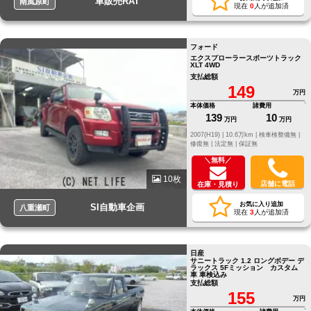
車販売RAT
南風原町
現在
0
人が追加済
フォード
エクスプローラースポーツトラック
XLT 4WD
支払総額
149
万円
本体価格
諸費用
139
10
万円
万円
2007(H19) |
10.6万km |
検車検整備無 |
修復無 |
法定無 |
保証無
＼無料／
10枚
店舗に電話
在庫・見積り
お気に入り追加
SI自動車企画
八重瀬町
現在
3
人が追加済
日産
サニートラック 1.2 ロングボデー デ
ラックス 5Fミッション カスタム
車 車検込み
支払総額
155
万円