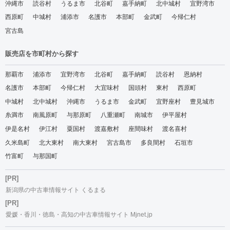
沖縄市
読谷村
うるま市
北谷町
嘉手納町
北中城村
宜野湾市
西原町
中城村
浦添市
名護市
本部町
金武町
今帰仁村
宮古島
販売店を市町村から探す
那覇市
浦添市
宜野湾市
北谷町
嘉手納町
読谷村
恩納村
名護市
本部町
今帰仁村
大宜味村
国頭村
東村
西原町
中城村
北中城村
沖縄市
うるま市
金武町
宜野座村
豊見城市
糸満市
南風原町
与那原町
八重瀬町
南城市
伊平屋村
伊是名村
伊江村
粟国村
渡嘉敷村
座間味村
渡名喜村
久米島町
北大東村
南大東村
宮古島市
多良間村
石垣市
竹富町
与那国町
[PR]
新潟県の中古車情報サイト くるまる
[PR]
愛媛・香川・徳島・高知の中古車情報サイト Mjnet.jp