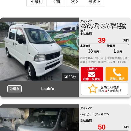
最初
前
次
最後
ダイハツ
ハイゼットデッキバン 車検２年付●
５ＭＴ●タイミングベルト一式交換
込！
支払総額
39
万円
本体価格
諸費用
38
1
万円
万円
2002(H14) |
10万km |
検車検整備付 |
修
復無 |
法定含 |
保証付・1ヶ月・1千km
＼無料／
13枚
店舗に電話
在庫・見積り
お気に入り追加
Laule'a
沖縄市
現在
4
人が追加済
ダイハツ
ハイゼットデッキバン
支払総額
50
万円