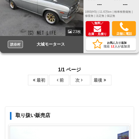
---
---
1993(H5) |
11.6万km |
検車検整備無 |
修復無 |
法定無 |
保証無
＼無料／
23枚
店舗に電話
在庫・見積り
お気に入り追加
大城モータース
読谷村
現在
12
人が追加済
1/1 ページ
最初
前
次
最後
取り扱い販売店