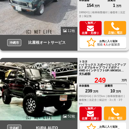
本体価格
諸費用
154
1
万円
万円
1989(H1) |
検車検整備付 |
修復有 |
法定
含 |
保証無
＼無料／
12枚
店舗に電話
在庫・見積り
お気に入り追加
比屋根オートサービス
沖縄市
現在
8
人が追加済
トヨタ
ハイラックス スポーツピックアップ
2.7 ダブルキャブ ワイドボディ
4WD 4インチリフトUP♪MKW16イ
ンチAW♪マッドタイヤ♪タコマリア
支払総額
バンパー♪新品ヘッドライト♪
249
万円
本体価格
諸費用
239
10
万円
万円
2002(H14) |
19.5万km |
検車検整備付 |
修復無 |
法定含 |
保証付・3ヶ月・3千
km
＼無料／
52枚
店舗に電話
在庫・見積り
お気に入り追加
KURA AUTO
北谷町