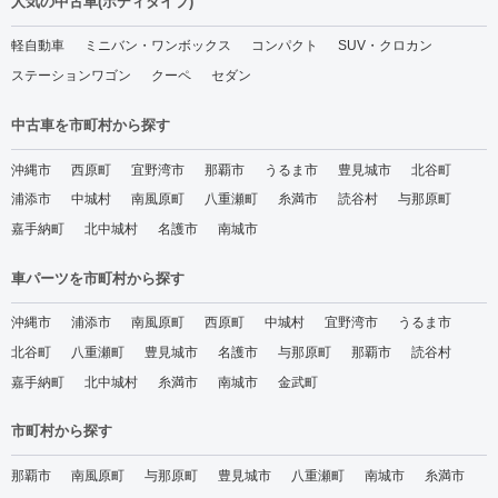
人気の中古車(ボディタイプ)
軽自動車
ミニバン・ワンボックス
コンパクト
SUV・クロカン
ステーションワゴン
クーペ
セダン
中古車を市町村から探す
沖縄市
西原町
宜野湾市
那覇市
うるま市
豊見城市
北谷町
浦添市
中城村
南風原町
八重瀬町
糸満市
読谷村
与那原町
嘉手納町
北中城村
名護市
南城市
車パーツを市町村から探す
沖縄市
浦添市
南風原町
西原町
中城村
宜野湾市
うるま市
北谷町
八重瀬町
豊見城市
名護市
与那原町
那覇市
読谷村
嘉手納町
北中城村
糸満市
南城市
金武町
市町村から探す
那覇市
南風原町
与那原町
豊見城市
八重瀬町
南城市
糸満市