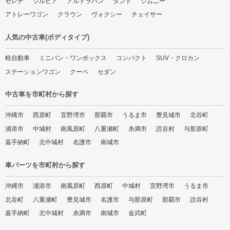
セレナ
シルビア
アルトラパン
タント
ジムニー
アトレーワゴン
クラウン
ヴォクシー
チェイサー
人気の中古車(ボディタイプ)
軽自動車
ミニバン・ワンボックス
コンパクト
SUV・クロカン
ステーションワゴン
クーペ
セダン
中古車を市町村から探す
沖縄市
西原町
宜野湾市
那覇市
うるま市
豊見城市
北谷町
浦添市
中城村
南風原町
八重瀬町
糸満市
読谷村
与那原町
嘉手納町
北中城村
名護市
南城市
車パーツを市町村から探す
沖縄市
浦添市
南風原町
西原町
中城村
宜野湾市
うるま市
北谷町
八重瀬町
豊見城市
名護市
与那原町
那覇市
読谷村
嘉手納町
北中城村
糸満市
南城市
金武町