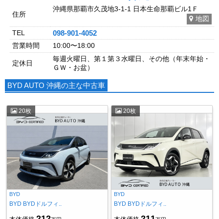
沖縄県那覇市久茂地3-1-1 日本生命那覇ビル1Ｆ
住所
地図
TEL
098-901-4052
営業時間
10:00〜18:00
毎週火曜日、第１第３水曜日、その他（年末年始・
定休日
ＧＷ・お盆）
BYD AUTO 沖縄の主な中古車
20枚
20枚
BYD
BYD
BYD BYDドルフィ..
BYD BYDドルフィ..
212
211