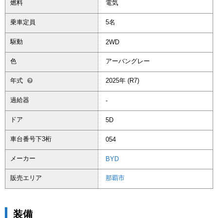
燃料
電気
乗車定員
5名
駆動
2WD
色
アーバングレー
年式
2025年 (R7)
過給器
-
ドア
5D
車台番号下3桁
054
メーカー
BYD
販売エリア
那覇市
装備