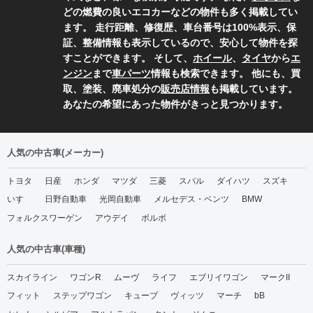
どの燃費の良いエコカーなどの物件も多く掲載してい
ます。 走行距離、修復歴、車台番号は100%表示、保
証、整備情報も表示しているので、安心して物件を探
すことができます。 そして、
ホイール
、
タイヤ
から
エ
ンジン
まで
車パーツ
情報も検索できます。 他にも、買
取、塗装、廃車処分の
販売店情報
も掲載しています。
あなたの希望にあった物件がきっと見つかります。
人気の中古車(メーカー)
トヨタ
日産
ホンダ
マツダ
三菱
スバル
ダイハツ
スズキ
いすゞ
日野自動車
光岡自動車
メルセデス・ベンツ
BMW
フォルクスワーゲン
アウデイ
ボルボ
人気の中古車(車種)
スカイライン
ワゴンR
ムーヴ
ライフ
エブリイワゴン
マークII
フィット
ステップワゴン
キューブ
ヴィッツ
マーチ
bB