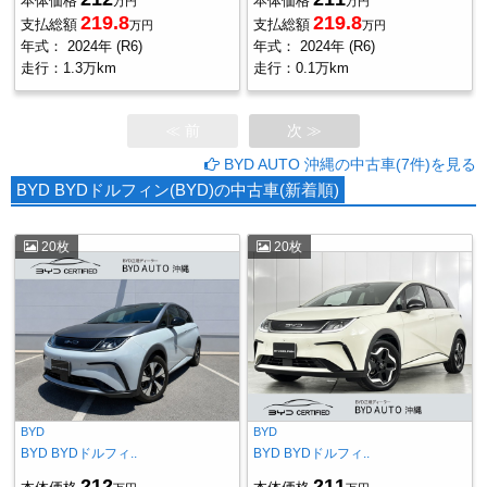
本体価格
本体価格
万円
万円
219.8
219.8
支払総額
支払総額
万円
万円
年式：
2024年 (R6)
年式：
2024年 (R6)
走行：
1.3万km
走行：
0.1万km
≪ 前
次 ≫
BYD AUTO 沖縄の中古車(7件)を見る
BYD BYDドルフィン(BYD)の中古車(新着順)
20枚
20枚
BYD
BYD
BYD BYDドルフィ..
BYD BYDドルフィ..
212
211