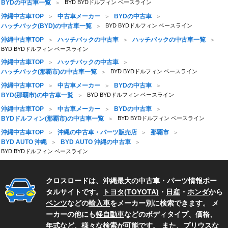
BYDの中古車一覧
BYD BYDドルフィン ベースライン
沖縄中古車TOP
中古車メーカー
BYDの中古車
ハッチバック(BYD)の中古車一覧
BYD BYDドルフィン ベースライン
沖縄中古車TOP
ハッチバックの中古車
ハッチバックの中古車一覧
BYD BYDドルフィン ベースライン
沖縄中古車TOP
ハッチバックの中古車
ハッチバック(那覇市)の中古車一覧
BYD BYDドルフィン ベースライン
沖縄中古車TOP
中古車メーカー
BYDの中古車
BYD(那覇市)の中古車一覧
BYD BYDドルフィン ベースライン
沖縄中古車TOP
中古車メーカー
BYDの中古車
BYDドルフィン(那覇市)の中古車一覧
BYD BYDドルフィン ベースライン
沖縄中古車TOP
沖縄の中古車・パーツ販売店
那覇市
BYD AUTO 沖縄
BYD AUTO 沖縄の中古車
BYD BYDドルフィン ベースライン
クロスロードは、沖縄最大の中古車・パーツ情報ポー
タルサイトです。
トヨタ(TOYOTA)
・
日産
・
ホンダ
から
ベンツ
などの
輸入車
をメーカー別に検索できます。 メ
ーカーの他にも
軽自動車
などのボディタイプ、価格、
年式など、様々な検索が可能です。 また、
プリウス
な