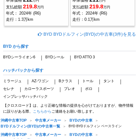
本体価格
本体価格
万円
万円
219.8
219.8
支払総額
支払総額
万円
万円
年式：
2024年 (R6)
年式：
2024年 (R6)
走行：
1.3万km
走行：
0.1万km
BYD BYDドルフィン(BYD)の中古車(3件)を見る
BYD から探す
BYDシーライオン6
BYDシール
BYD ATTO 3
｜
｜
ハッチバックから探す
ミラージュ
AZ-ワゴン
Bクラス
トール
タント
｜
｜
｜
｜
｜
セレナ
カローラスポーツ
プレオ
ポロ
｜
｜
｜
｜
インプレッサハッチバック
【クロスロード】は、より正確な情報の提供を心がけておりますが、物件情報
に誤りがある際、
こちらから
ご連絡をお願い致します。
沖縄中古車TOP
中古車メーカー
BYDの中古車
BYDドルフィン(BYD)の中古車一覧
BYD BYDドルフィン ベースライン
沖縄中古車TOP
中古車メーカー
BYDの中古車