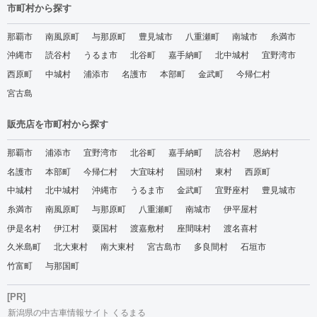
市町村から探す
那覇市
南風原町
与那原町
豊見城市
八重瀬町
南城市
糸満市
沖縄市
読谷村
うるま市
北谷町
嘉手納町
北中城村
宜野湾市
西原町
中城村
浦添市
名護市
本部町
金武町
今帰仁村
宮古島
販売店を市町村から探す
那覇市
浦添市
宜野湾市
北谷町
嘉手納町
読谷村
恩納村
名護市
本部町
今帰仁村
大宜味村
国頭村
東村
西原町
中城村
北中城村
沖縄市
うるま市
金武町
宜野座村
豊見城市
糸満市
南風原町
与那原町
八重瀬町
南城市
伊平屋村
伊是名村
伊江村
粟国村
渡嘉敷村
座間味村
渡名喜村
久米島町
北大東村
南大東村
宮古島市
多良間村
石垣市
竹富町
与那国町
[PR]
新潟県の中古車情報サイト くるまる