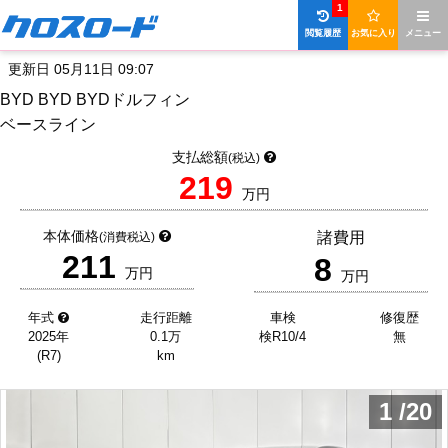
1
閲覧履歴
お気に入り
メニュー
更新日 05月11日 09:07
BYD BYD BYDドルフィン
ベースライン
支払総額
(税込)
219
万円
本体価格
諸費用
(消費税込)
211
8
万円
万円
年式
走行距離
車検
修復歴
2025年
0.1万
検R10/4
無
(R7)
km
1
/
20