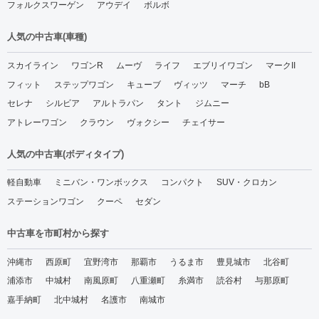
フォルクスワーゲン
アウデイ
ボルボ
人気の中古車(車種)
スカイライン
ワゴンR
ムーヴ
ライフ
エブリイワゴン
マークII
フィット
ステップワゴン
キューブ
ヴィッツ
マーチ
bB
セレナ
シルビア
アルトラパン
タント
ジムニー
アトレーワゴン
クラウン
ヴォクシー
チェイサー
人気の中古車(ボディタイプ)
軽自動車
ミニバン・ワンボックス
コンパクト
SUV・クロカン
ステーションワゴン
クーペ
セダン
中古車を市町村から探す
沖縄市
西原町
宜野湾市
那覇市
うるま市
豊見城市
北谷町
浦添市
中城村
南風原町
八重瀬町
糸満市
読谷村
与那原町
嘉手納町
北中城村
名護市
南城市