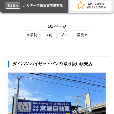
お気に入り追加
ホリデー車検宮古空港前店
宮古島市
現在
2
人が追加済
1/1 ページ
最初
前
次
最後
ダイハツ ハイゼットバンの 取り扱い販売店