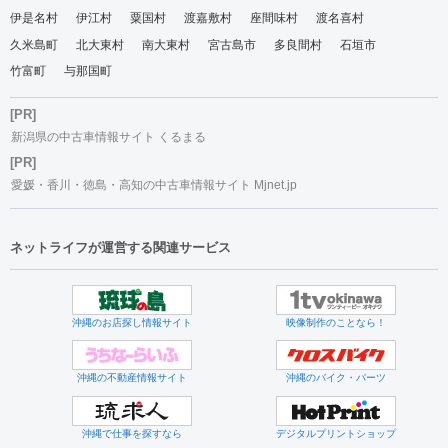
伊是名村
伊江村
粟国村
渡嘉敷村
座間味村
渡名喜村
久米島町
北大東村
南大東村
宮古島市
多良間村
石垣市
竹富町
与那国町
[PR]
新潟県の中古車情報サイト くるまる
[PR]
愛媛・香川・徳島・高知の中古車情報サイト Mjnet.jp
ネットライフが運営する関連サービス
沖縄のお店探し情報サイト
映像制作のことなら！
沖縄の不動産情報サイト
沖縄のバイク・パーツ
沖縄で仕事を探すなら
デジタルプリントショップ