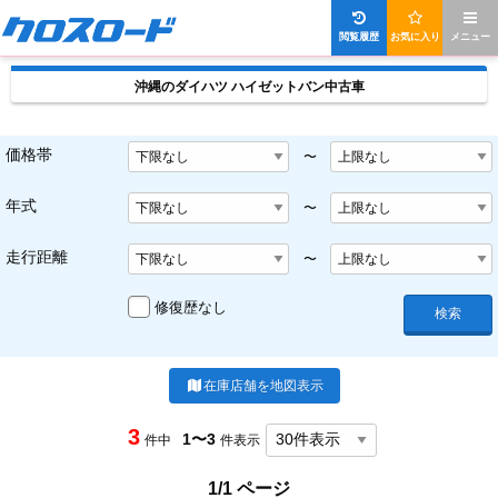
閲覧履歴
お気に入り
メニュー
沖縄のダイハツ ハイゼットバン中古車
価格帯
〜
年式
〜
走行距離
〜
修復歴なし
検索
在庫店舗を地図表示
3
1〜3
件中
件表示
1/1 ページ