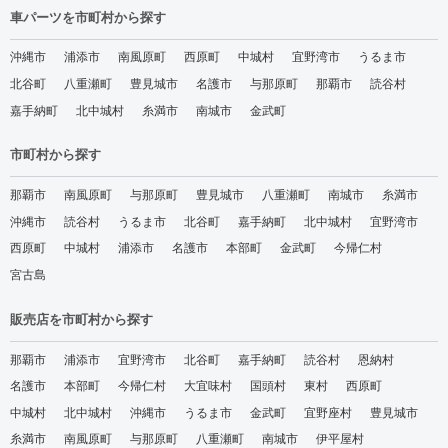
車パーツを市町村から探す
沖縄市
浦添市
南風原町
西原町
中城村
宜野湾市
うるま市
北谷町
八重瀬町
豊見城市
名護市
与那原町
那覇市
読谷村
嘉手納町
北中城村
糸満市
南城市
金武町
市町村から探す
那覇市
南風原町
与那原町
豊見城市
八重瀬町
南城市
糸満市
沖縄市
読谷村
うるま市
北谷町
嘉手納町
北中城村
宜野湾市
西原町
中城村
浦添市
名護市
本部町
金武町
今帰仁村
宮古島
販売店を市町村から探す
那覇市
浦添市
宜野湾市
北谷町
嘉手納町
読谷村
恩納村
名護市
本部町
今帰仁村
大宜味村
国頭村
東村
西原町
中城村
北中城村
沖縄市
うるま市
金武町
宜野座村
豊見城市
糸満市
南風原町
与那原町
八重瀬町
南城市
伊平屋村