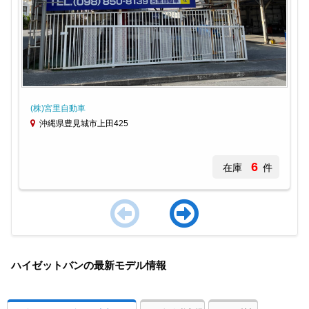
(株)宮里自動車
沖縄県豊見城市上田425
6
在庫
件
Item
1
ハイゼットバンの最新モデル情報
of
3