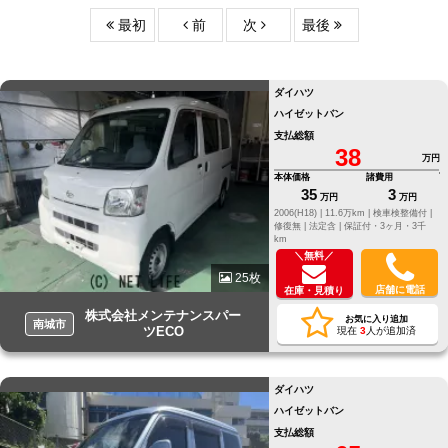
最初
前
次
最後
ダイハツ
ハイゼットバン
支払総額
38
万円
本体価格
諸費用
35
3
万円
万円
2006(H18) |
11.6万km |
検車検整備付 |
修復無 |
法定含 |
保証付・3ヶ月・3千
km
＼無料／
25枚
店舗に電話
在庫・見積り
株式会社メンテナンスパー
お気に入り追加
南城市
ツECO
現在
3
人が追加済
ダイハツ
ハイゼットバン
支払総額