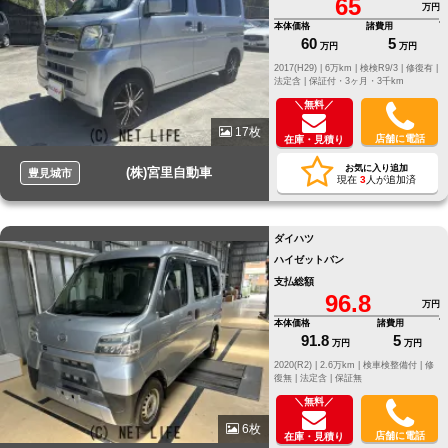
65
万円
本体価格
諸費用
60
5
万円
万円
2017(H29) |
6万km |
検検R9/3 |
修復有 |
法定含 |
保証付・3ヶ月・3千km
＼無料／
17枚
店舗に電話
在庫・見積り
お気に入り追加
(株)宮里自動車
豊見城市
現在
3
人が追加済
ダイハツ
ハイゼットバン
支払総額
96.8
万円
本体価格
諸費用
91.8
5
万円
万円
2020(R2) |
2.6万km |
検車検整備付 |
修
復無 |
法定含 |
保証無
＼無料／
6枚
店舗に電話
在庫・見積り