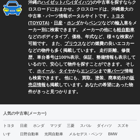
沖縄の
ハイゼットバン
(
ダイハツ
)の中古車を探すならク
ロスロードにおまかせ。クロスロードは、沖縄最大の
中古車・パーツ情報ポータルサイトです。
トヨタ
(TOYOTA)
・
日産
・
ホンダ
から
ベンツ
などの
輸入車
をメ
ーカー別に検索できます。 メーカーの他にも
軽自動車
などのボディタイプ、価格、年式など、様々な検索が
可能です。 また、
プリウス
などの燃費の良いエコカー
などの物件も多く掲載しています。 走行距離、修復
歴、車台番号は100%表示、保証、整備情報も表示して
いるので、安心して物件を探すことができます。 そし
て、
ホイール
、
タイヤ
から
エンジン
まで
車パーツ
情報
も検索できます。 他にも、買取、塗装、廃車処分の
販
売店情報
も掲載しています。あなたの希望にあった物
件がきっと見つかります。
人気の中古車(メーカー)
トヨタ
日産
ホンダ
マツダ
三菱
スバル
ダイハツ
スズキ
いすゞ
日野自動車
光岡自動車
メルセデス・ベンツ
BMW