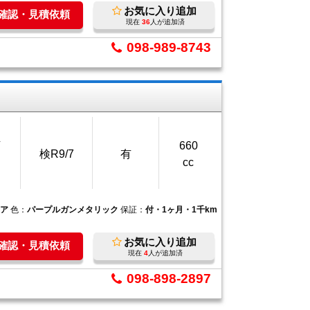
お気に入り追加
庫確認・見積依頼
現在
36
人が追加済
098-989-8743
万
660
検R9/7
有
cc
ロア
色：
パープルガンメタリック
保証：
付・1ヶ月・1千km
お気に入り追加
庫確認・見積依頼
現在
4
人が追加済
098-898-2897