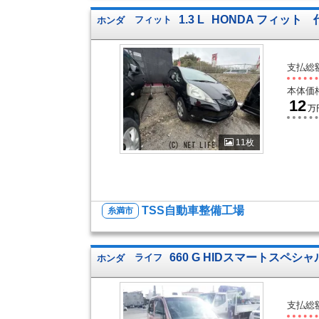
1.3 L
HONDA フィット
ホンダ
フィット
支払総
本体価
12
万
11枚
TSS自動車整備工場
糸満市
660 G HIDスマートスペシャ
ホンダ
ライフ
支払総