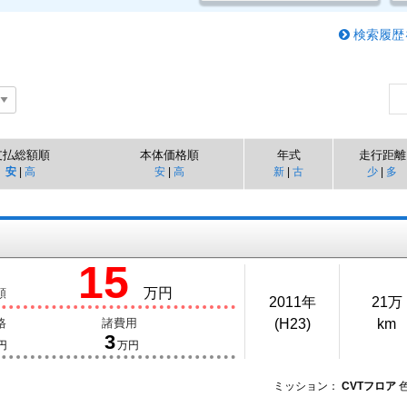
検索履歴
支払総額順
本体価格順
年式
走行距離
安
|
高
安
|
高
新
|
古
少
|
多
15
万円
額
2011年
21万
格
諸費用
(H23)
km
3
円
万円
ミッション：
CVTフロア