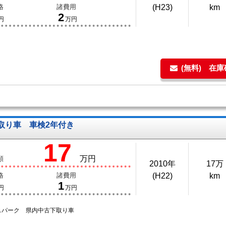
格
諸費用
(H23)
km
2
円
万円
(無料) 在
取り車 車検2年付き
17
万円
額
2010年
17万
格
諸費用
(H22)
km
1
円
万円
スパーク 県内中古下取り車