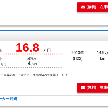
(無料) 在
16.8
万円
額
2010年
14.5
格
諸費用
(H22)
km
4
万円
万円
カー車両の為、６か月に一度点検済みで整備ばっちり
(無料) 在
モーター沖縄