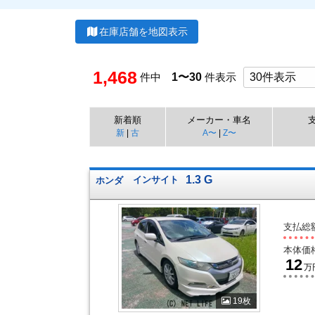
在庫店舗を地図表示
1,468
件中
1〜30
件表示
新着順
メーカー・車名
新
|
古
A〜
|
Z〜
1.3 G
ホンダ
インサイト
支払総
本体価
12
万
19枚