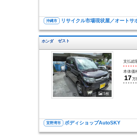
リサイクル市場現状屋／オートサポ
沖縄市
ホンダ
ゼスト
支払総
本体価
17
万
5枚
ボディショップAutoSKY
宜野湾市