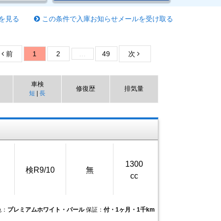
を見る
この条件で入庫お知らせメールを受け取る
前
1
2
…
49
次
車検
修復歴
排気量
短
|
長
1300
検R9/10
無
cc
色：
プレミアムホワイト・パール
保証：
付・1ヶ月・1千km