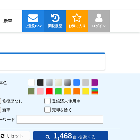
新車
ご意見Box
閲覧履歴
お気に入り
ログイン
体色
修復歴なし
登録済未使用車
新車
売却を除く
ーワード
1,468
リセット
台 検索する