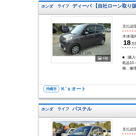
ディーバ 【自社ローン取り
ホンダ
ライフ
支払総
本体価
18
万
■〈購入
4枚
耗品10
検、修
Ｋ’ｓオート
沖縄市
パステル
ホンダ
ライフ
支払総