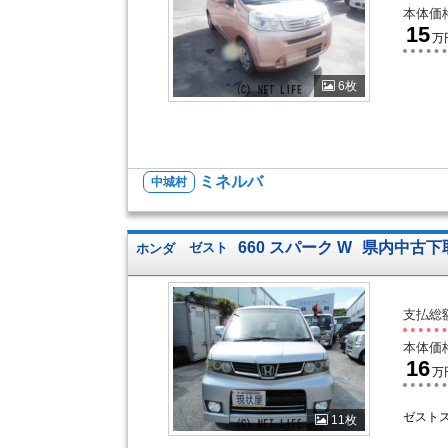
本体価
15
万
6枚
ミネルバ
中城村
660 スパーク W
県内中古下
ホンダ
ゼスト
支払総
本体価
16
万
ゼスト
11枚