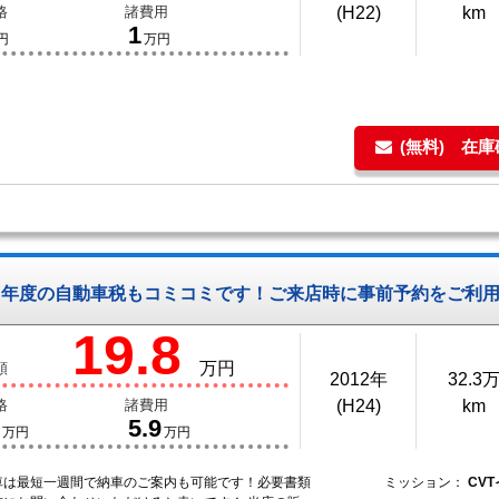
格
諸費用
(H22)
km
1
円
万円
(無料) 在
８年度の自動車税もコミコミです！ご来店時に事前予約をご利
19.8
万円
額
2012年
32.3
格
諸費用
(H24)
km
5.9
万円
万円
車は最短一週間で納車のご案内も可能です！必要書類
ミッション：
CV