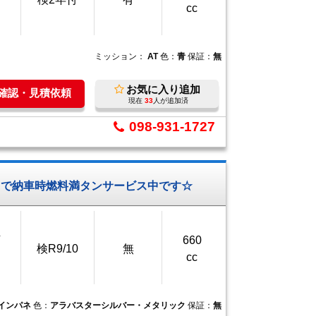
cc
ミッション：
AT
色：
青
保証：
無
お気に入り追加
庫確認・見積依頼
現在
33
人が追加済
098-931-1727
用で納車時燃料満タンサービス中です☆
万
660
検R9/10
無
cc
Tインパネ
色：
アラバスターシルバー・メタリック
保証：
無