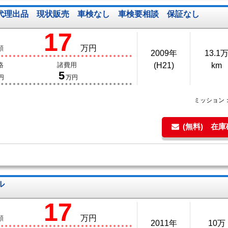
 代理出品 現状販売 車検なし 車検要相談 保証なし
17
万円
額
2009年
13.1
格
諸費用
(H21)
km
5
円
万円
ミッション
(無料) 在
ル
17
万円
額
2011年
10万