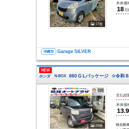
本体価
18
万
17枚
Garage SILVER
沖縄市
NEW
660 G Lパッケージ
☆令和
ホンダ
N-BOX
支払総
本体価
13.9
軽自動
26枚