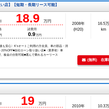
扱い店】【短期・長期リース可能】
18.9
万円
額
2008年
16.5
格
諸費用
(H20)
km
0.9
円
万円
後も安心〉K‘sオートご利用の方全員、車の部品・消
～20%OFF■自社ローン取り扱い店■〈業界初〉車
理、板金の分割可能■選んで乗れるカーリース
(無料) 在
19
万円
額
2010年
10.3