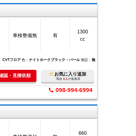
万
1300
車検整備無
有
cc
：
CVTフロア
色：
ナイトホークブラック・パール
保証：
無
お気に入り追加
庫確認・見積依頼
現在
6
人が追加済
098-994-6994
660