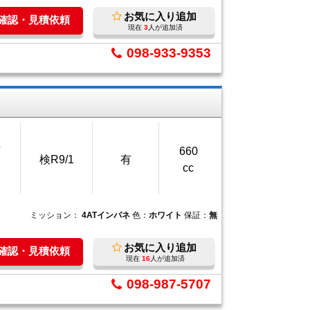
お気に入り追加
庫確認・見積依頼
現在
3
人が追加済
098-933-9353
万
660
検R9/1
有
cc
ミッション：
4ATインパネ
色：
ホワイト
保証：
無
お気に入り追加
庫確認・見積依頼
現在
16
人が追加済
098-987-5707