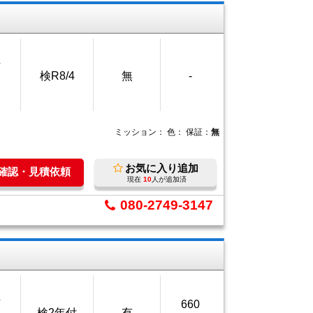
万
検R8/4
無
-
ミッション：
色：
保証：
無
お気に入り追加
庫確認・見積依頼
現在
10
人が追加済
080-2749-3147
万
660
検2年付
有