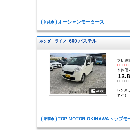
オーシャンモータース
沖縄市
660 パステル
ホンダ
ライフ
支払総
本体価
12.8
レンタ
40枚
です！
TOP MOTOR OKINAWAトップ
那覇市