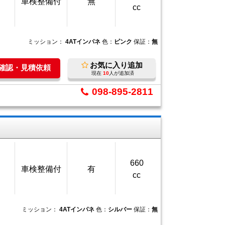
車検整備付
無
cc
ミッション：
4ATインパネ
色：
ピンク
保証：
無
お気に入り追加
庫確認・見積依頼
現在
10
人が追加済
098-895-2811
660
車検整備付
有
cc
ミッション：
4ATインパネ
色：
シルバー
保証：
無