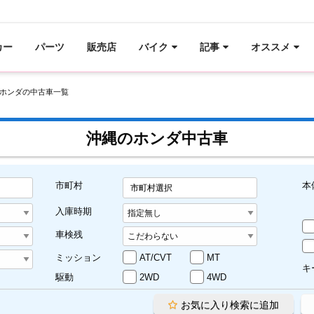
カー
パーツ
販売店
バイク
記事
オススメ
ホンダの中古車一覧
沖縄のホンダ中古車
市町村
本
市町村選択
入庫時期
車検残
ミッション
AT/CVT
MT
キ
駆動
2WD
4WD
お気に入り検索に追加