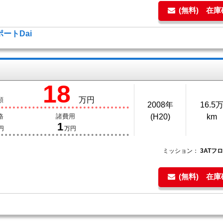
(無料) 在
ートDai
18
万円
額
2008年
16.5
格
諸費用
(H20)
km
1
円
万円
ミッション：
3ATフ
(無料) 在