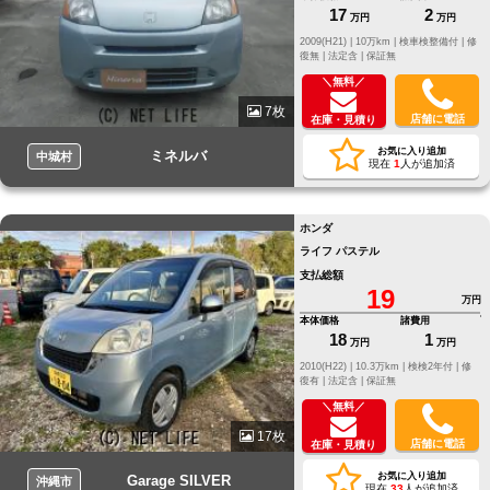
17
2
万円
万円
2009(H21) |
10万km |
検車検整備付 |
修
復無 |
法定含 |
保証無
＼無料／
7枚
店舗に電話
在庫・見積り
お気に入り追加
ミネルバ
中城村
現在
1
人が追加済
ホンダ
ライフ パステル
支払総額
19
万円
本体価格
諸費用
18
1
万円
万円
2010(H22) |
10.3万km |
検検2年付 |
修
復有 |
法定含 |
保証無
＼無料／
17枚
店舗に電話
在庫・見積り
お気に入り追加
Garage SILVER
沖縄市
現在
33
人が追加済