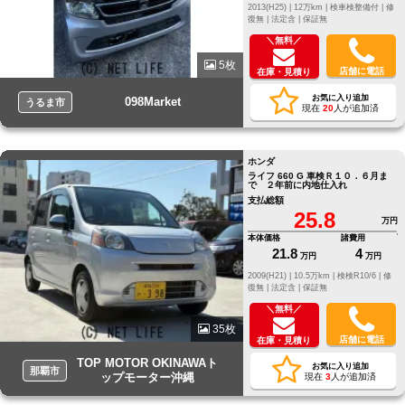
2013(H25) |
12万km |
検車検整備付 |
修
復無 |
法定含 |
保証無
＼無料／
5枚
店舗に電話
在庫・見積り
お気に入り追加
098Market
うるま市
現在
20
人が追加済
ホンダ
ライフ 660 G 車検Ｒ１０．６月ま
で ２年前に内地仕入れ
支払総額
25.8
万円
本体価格
諸費用
21.8
4
万円
万円
2009(H21) |
10.5万km |
検検R10/6 |
修
復無 |
法定含 |
保証無
＼無料／
35枚
店舗に電話
在庫・見積り
TOP MOTOR OKINAWAト
お気に入り追加
那覇市
ップモーター沖縄
現在
3
人が追加済