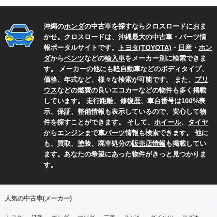
沖縄の
ホンダ
の中古車を探すならクロスロードにおま
かせ。クロスロードは、沖縄最大の中古車・パーツ情
報ポータルサイトです。
トヨタ(TOYOTA)
・
日産
・
ホン
ダ
から
ベンツ
などの
輸入車
をメーカー別に検索できま
す。 メーカーの他にも
軽自動車
などのボディタイプ、
価格、年式など、様々な検索が可能です。 また、
プリ
ウス
などの燃費の良いエコカーなどの物件も多く掲載
しています。 走行距離、修復歴、車台番号は100%表
示、保証、整備情報も表示しているので、安心して物
件を探すことができます。 そして、
ホイール
、
タイヤ
から
エンジン
まで
車パーツ
情報も検索できます。 他に
も、買取、塗装、廃車処分の
販売店情報
も掲載してい
ます。あなたの希望にあった物件がきっと見つかりま
す。
人気の中古車(メーカー)