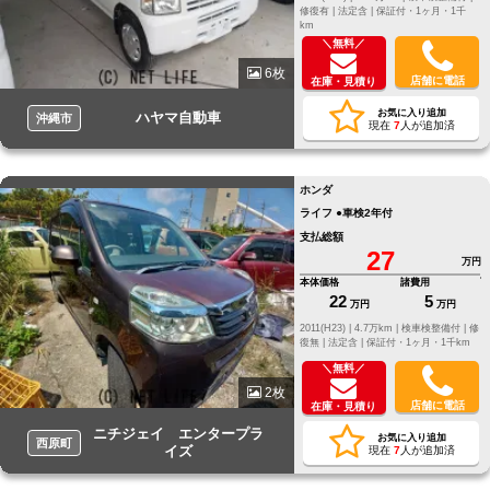
修復有 |
法定含 |
保証付・1ヶ月・1千
km
＼無料／
6枚
店舗に電話
在庫・見積り
お気に入り追加
ハヤマ自動車
沖縄市
現在
7
人が追加済
ホンダ
ライフ ●車検2年付
支払総額
27
万円
本体価格
諸費用
22
5
万円
万円
2011(H23) |
4.7万km |
検車検整備付 |
修
復無 |
法定含 |
保証付・1ヶ月・1千km
＼無料／
2枚
店舗に電話
在庫・見積り
ニチジェイ エンタープラ
お気に入り追加
西原町
イズ
現在
7
人が追加済