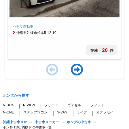
ハヤマ自動車
沖縄県沖縄市松本5-12-10
20
在庫
件
Item
1
of
ホンダから探す
4
N-BOX
N-WGN
フリード
ヴェゼル
フィット
｜
｜
｜
｜
｜
N-ONE
ステップワゴン
N-VAN
ライフ
オデッセイ
｜
｜
｜
｜
沖縄中古車TOP
中古車メーカー
ホンダの中古車
ホンダ(110万円以下)の中古車一覧