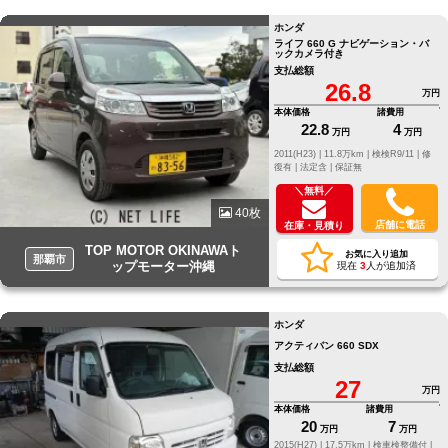
ホンダ
ライフ 660 G ナビゲーション・バ
ックカメラ付き
支払総額
26.8
万円
本体価格
諸費用
22.8
4
万円
万円
2011(H23) |
11.8万km |
検検R9/11 |
修
復有 |
法定含 |
保証無
＼無料／
40枚
店舗に電話
在庫・見積り
TOP MOTOR OKINAWAト
お気に入り追加
那覇市
ップモーター沖縄
現在
3
人が追加済
ホンダ
アクティバン 660 SDX
支払総額
27
万円
本体価格
諸費用
20
7
万円
万円
2015(H27) |
17.5万km |
検車検整備付 |