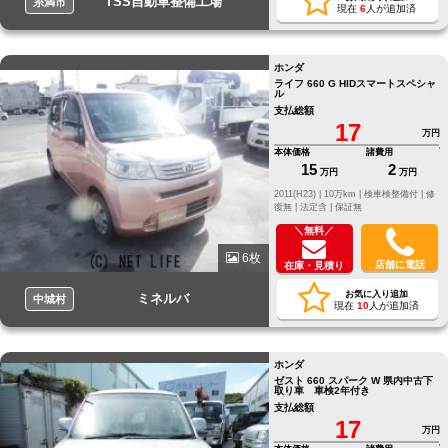
TSS自動車整備工場
糸満市
現在
6
人が追加済
ホンダ
ライフ 660 G HIDスマートスペシャ
ル
支払総額
17
万円
本体価格
諸費用
15
2
万円
万円
2011(H23) |
10万km |
検車検整備付 |
修
復無 |
法定含 |
保証無
＼無料／
6枚
店舗に電話
在庫・見積り
お気に入り追加
ミネルバ
中城村
現在
10
人が追加済
ホンダ
ゼスト 660 スパーク W 県内中古下
取り車 車検2年付き
支払総額
17
万円