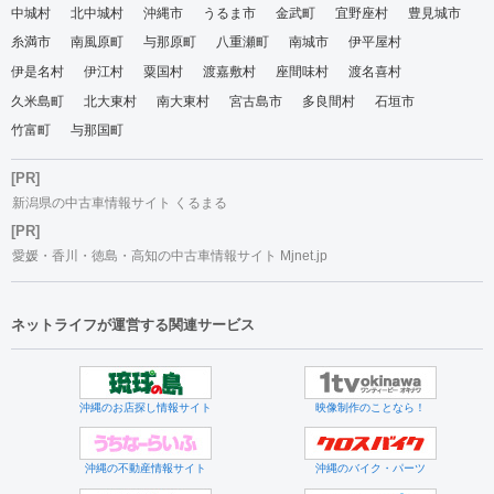
中城村
北中城村
沖縄市
うるま市
金武町
宜野座村
豊見城市
糸満市
南風原町
与那原町
八重瀬町
南城市
伊平屋村
伊是名村
伊江村
粟国村
渡嘉敷村
座間味村
渡名喜村
久米島町
北大東村
南大東村
宮古島市
多良間村
石垣市
竹富町
与那国町
[PR]
新潟県の中古車情報サイト くるまる
[PR]
愛媛・香川・徳島・高知の中古車情報サイト Mjnet.jp
ネットライフが運営する関連サービス
沖縄のお店探し情報サイト
映像制作のことなら！
沖縄の不動産情報サイト
沖縄のバイク・パーツ