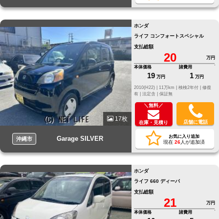
ホンダ
ライフ コンフォートスペシャル
支払総額
20
万円
本体価格
諸費用
19
1
万円
万円
2010(H22) |
11万km |
検検2年付 |
修復
有 |
法定含 |
保証無
＼無料／
17枚
店舗に電話
在庫・見積り
お気に入り追加
Garage SILVER
沖縄市
現在
26
人が追加済
ホンダ
ライフ 660 ディーバ
支払総額
21
万円
本体価格
諸費用