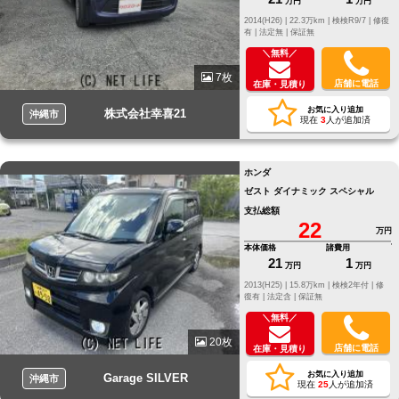
万円
万円
2014(H26) |
22.3万km |
検検R9/7 |
修復
有 |
法定無 |
保証無
＼無料／
7枚
店舗に電話
在庫・見積り
お気に入り追加
株式会社幸喜21
沖縄市
現在
3
人が追加済
ホンダ
ゼスト ダイナミック スペシャル
支払総額
22
万円
本体価格
諸費用
21
1
万円
万円
2013(H25) |
15.8万km |
検検2年付 |
修
復有 |
法定含 |
保証無
＼無料／
20枚
店舗に電話
在庫・見積り
お気に入り追加
Garage SILVER
沖縄市
現在
25
人が追加済