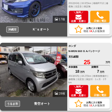
2012(H24) |
16.9万km |
検検R7/12 |
修
復無 |
法定含 |
保証無
＼無料／
17枚
店舗に電話
在庫・見積り
お気に入り追加
Ｋ’ｓオート
沖縄市
現在
18
人が追加済
ホンダ
N-WGN 660 G Aパッケージ
支払総額
25
万円
本体価格
諸費用
18
7
万円
万円
2013(H25) |
18.2万km |
検車検整備付 |
修復無 |
法定含 |
保証付・1ヶ月・1千
km
＼無料／
28枚
店舗に電話
在庫・見積り
お気に入り追加
青空オート
うるま市
現在
12
人が追加済