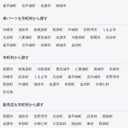
嘉手納町
北中城村
名護市
南城市
車パーツを市町村から探す
沖縄市
浦添市
南風原町
西原町
中城村
宜野湾市
うるま市
北谷町
八重瀬町
豊見城市
名護市
与那原町
那覇市
読谷村
嘉手納町
北中城村
糸満市
南城市
金武町
市町村から探す
那覇市
南風原町
与那原町
豊見城市
八重瀬町
南城市
糸満市
沖縄市
読谷村
うるま市
北谷町
嘉手納町
北中城村
宜野湾市
西原町
中城村
浦添市
名護市
本部町
金武町
今帰仁村
宮古島
販売店を市町村から探す
那覇市
浦添市
宜野湾市
北谷町
嘉手納町
読谷村
恩納村
名護市
本部町
今帰仁村
大宜味村
国頭村
東村
西原町