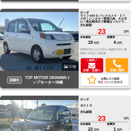
ホンダ
ライフ 660 G バックカメラ・ＥＴ
Ｃ付！レンタカー車両の為、６か月
に一度点検済みで整備ばっちりで
す！
支払総額
23
万円
本体価格
諸費用
19
4
万円
万円
2009(H21) |
12.1万km |
検検R10/4 |
修
復無 |
法定含 |
保証無
＼無料／
37枚
店舗に電話
在庫・見積り
TOP MOTOR OKINAWAト
お気に入り追加
那覇市
ップモーター沖縄
現在
11
人が追加済
ホンダ
ゼスト D
支払総額
23
万円
本体価格
諸費用
22
1
万円
万円