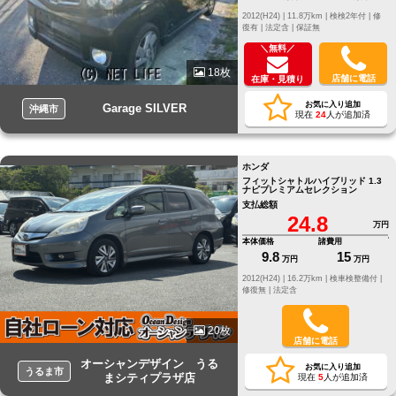
2012(H24) |
11.8万km |
検検2年付 |
修
復有 |
法定含 |
保証無
＼無料／
18枚
店舗に電話
在庫・見積り
お気に入り追加
Garage SILVER
沖縄市
現在
24
人が追加済
ホンダ
フィットシャトルハイブリッド 1.3
ナビプレミアムセレクション
支払総額
24.8
万円
本体価格
諸費用
9.8
15
万円
万円
2012(H24) |
16.2万km |
検車検整備付 |
修復無 |
法定含
20枚
店舗に電話
オーシャンデザイン うる
お気に入り追加
うるま市
まシティプラザ店
現在
5
人が追加済