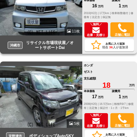
本体価格
諸費用
16
1
万円
万円
2010(H22) |
17万km |
検車検整備付 |
修
復有 |
法定含 |
保証無
＼無料／
11枚
店舗に電話
在庫・見積り
リサイクル市場現状屋／オ
お気に入り追加
沖縄市
ートサポートDai
現在
36
人が追加済
ホンダ
ゼスト
支払総額
18
万円
本体価格
諸費用
17
1
万円
万円
2008(H20) |
16.5万km |
検検R9/7 |
修復
有 |
法定無 |
保証付・1ヶ月・1千km
＼無料／
5枚
店舗に電話
在庫・見積り
お気に入り追加
ボディショップAutoSKY
宜野湾市