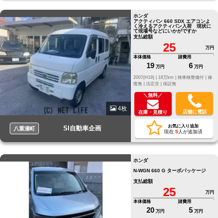
ホンダ
アクティバン 660 SDX エアコンよ
く冷えるアクティバン入荷 現状に
て現場号などにいかがですか
支払総額
25
万円
本体価格
諸費用
19
6
万円
万円
2007(H19) |
18万km |
検車検整備付 |
修
復無 |
法定含 |
保証無
＼無料／
4枚
店舗に電話
在庫・見積り
お気に入り追加
SI自動車企画
八重瀬町
現在
5
人が追加済
ホンダ
N-WGN 660 G ターボパッケージ
支払総額
25
万円
本体価格
諸費用
20
5
万円
万円