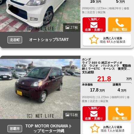
16
5
万円
万円
2008(H20) |
12万km |
検検2年付 |
修復
無 |
法定含 |
保証無
＼無料／
27枚
店舗に電話
在庫・見積り
お気に入り追加
オートショップSTART
北谷町
現在
57
人が追加済
ホンダ
ライフ 660 G 純正オーディオ
CD ラジオ バックカメラ 電動格
納ミラーETC キーレス 衝突安全
ボディ
支払総額
21.8
万円
本体価格
諸費用
17.8
4
万円
万円
2010(H22) |
11.2万km |
検検R10/2 |
修
復無 |
法定含 |
保証無
＼無料／
51枚
店舗に電話
在庫・見積り
TOP MOTOR OKINAWAト
お気に入り追加
那覇市
ップモーター沖縄
現在
7
人が追加済