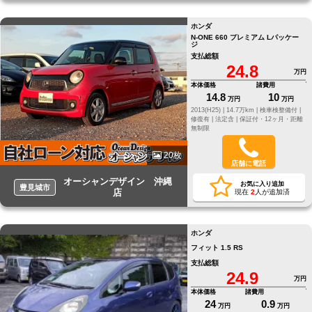
ホンダ
N-ONE 660 プレミアム Lパッケー
ジ
支払総額
24.8
万円
本体価格
諸費用
14.8
10
万円
万円
2013(H25) |
14.7万km |
検車検整備付 |
修復有 |
法定含 |
保証付・12ヶ月・距離
無制限
20枚
店舗に電話
オーシャンデザイン 沖縄
お気に入り追加
豊見城市
店
現在
2
人が追加済
ホンダ
フィット 1.5 RS
支払総額
24.9
万円
本体価格
諸費用
24
0.9
万円
万円