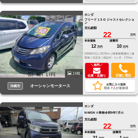
ホンダ
フリード 1.5 G ジャストセレクショ
ン
支払総額
22
万円
本体価格
諸費用
12
10
万円
万円
2009(H21) |
20万km |
検車検整備付 |
修
復無 |
法定含 |
保証付・1ヶ月・1千km
＼無料／
19枚
店舗に電話
在庫・見積り
お気に入り追加
オーシャンモータース
沖縄市
現在
7
人が追加済
ホンダ
N-WGN ☆車検令和9年7月☆
支払総額
22
万円
本体価格
諸費用
21
1