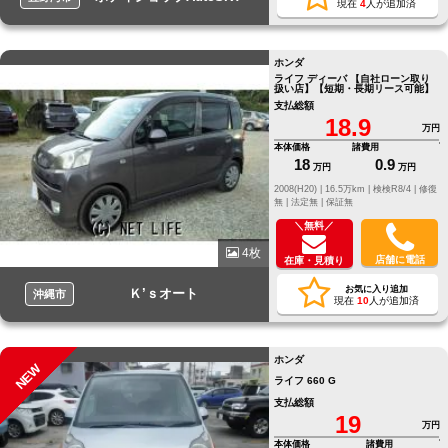
現在
4
人が追加済
ホンダ
ライフ ディーバ 【自社ローン取り
扱い店】【短期・長期リース可能】
支払総額
18.9
万円
本体価格
諸費用
18
0.9
万円
万円
2008(H20) |
16.5万km |
検検R8/4 |
修復
無 |
法定無 |
保証無
＼無料／
4枚
店舗に電話
在庫・見積り
お気に入り追加
Ｋ’ｓオート
沖縄市
現在
10
人が追加済
ホンダ
NEW
ライフ 660 G
支払総額
19
万円
本体価格
諸費用