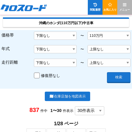
閲覧履歴
お気に入り
メニュー
沖縄のホンダ(110万円以下)中古車
価格帯
〜
年式
〜
走行距離
〜
修復歴なし
検索
在庫店舗を地図表示
837
1〜30
件中
件表示
1/28 ページ