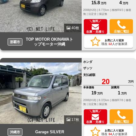
15.8
4
万円
万円
2008(H20) |
8.7万km |
検検R9/3 |
修復
無 |
法定含 |
保証無
＼無料／
40枚
店舗に電話
在庫・見積り
TOP MOTOR OKINAWAト
お気に入り追加
那覇市
ップモーター沖縄
現在
12
人が追加済
ホンダ
ザッツ
支払総額
20
万円
本体価格
諸費用
19
1
万円
万円
2006(H18) |
8.3万km |
検検R7/6 |
修復
無 |
法定無 |
保証無
＼無料／
17枚
店舗に電話
在庫・見積り
お気に入り追加
Garage SILVER
沖縄市
現在
34
人が追加済