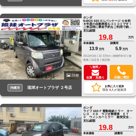
ホンダ
N-BOX 660 G Lパッケージ ☆令和
８年度の自動車税もコミコミです！
ご来店時に事前予約をご利用で納車
時燃料満タンサービス中です☆
支払総額
19.8
万円
本体価格
諸費用
13.9
5.9
万円
万円
2012(H24) |
32.3万km |
検検R9/10 |
修
復無 |
法定含 |
保証無
＼無料／
26枚
店舗に電話
在庫・見積り
お気に入り追加
琉球オートプラザ ２号店
沖縄市
現在
6
人が追加済
ホンダ
ライフ 660 F 電動格納ミラー キー
レス ＣＤ ラジオ禁煙車 ＥＴ
Ｃ ウィンカーミラー 衝突安全ボ
ディ
支払総額
19.8
万円
本体価格
諸費用