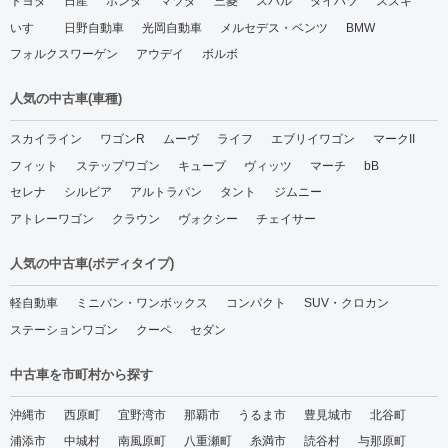
トヨタ
日産
ホンダ
マツダ
三菱
スバル
ダイハツ
スズキ
いすゞ
日野自動車
光岡自動車
メルセデス・ベンツ
BMW
フォルクスワーゲン
アウデイ
ボルボ
人気の中古車(車種)
スカイライン
ワゴンR
ムーヴ
ライフ
エブリイワゴン
マークII
フィット
ステップワゴン
キューブ
ヴィッツ
マーチ
bB
セレナ
シルビア
アルトラパン
タント
ジムニー
アトレーワゴン
クラウン
ヴォクシー
チェイサー
人気の中古車(ボディタイプ)
軽自動車
ミニバン・ワンボックス
コンパクト
SUV・クロカン
ステーションワゴン
クーペ
セダン
中古車を市町村から探す
沖縄市
西原町
宜野湾市
那覇市
うるま市
豊見城市
北谷町
浦添市
中城村
南風原町
八重瀬町
糸満市
読谷村
与那原町