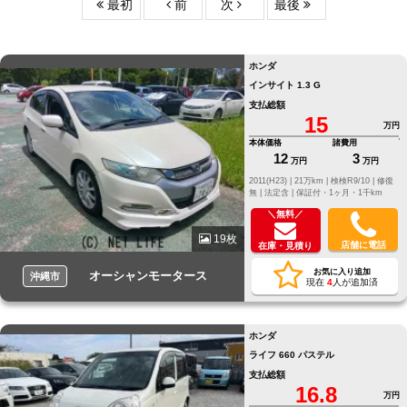
最初
前
次
最後
ホンダ
インサイト 1.3 G
支払総額
15
万円
本体価格
諸費用
12
3
万円
万円
2011(H23) |
21万km |
検検R9/10 |
修復
無 |
法定含 |
保証付・1ヶ月・1千km
＼無料／
19枚
店舗に電話
在庫・見積り
お気に入り追加
オーシャンモータース
沖縄市
現在
4
人が追加済
ホンダ
ライフ 660 パステル
支払総額
16.8
万円