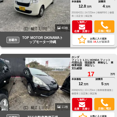
本体価格
諸費用
12.8
4
万円
万円
2010(H22) |
14.5万km |
検検R9/1 |
修復
有 |
法定含 |
保証無
＼無料／
40枚
店舗に電話
在庫・見積り
TOP MOTOR OKINAWAト
お気に入り追加
那覇市
ップモーター沖縄
現在
16
人が追加済
ホンダ
フィット 1.3 L HONDA フィット
代理出品 現状販売 車検なし 車
検要相談 保証なし
支払総額
17
万円
本体価格
諸費用
12
5
万円
万円
2009(H21) |
13.1万km |
検車検整備無 |
修復有 |
法定無 |
保証無
＼無料／
11枚
店舗に電話
在庫・見積り
お気に入り追加