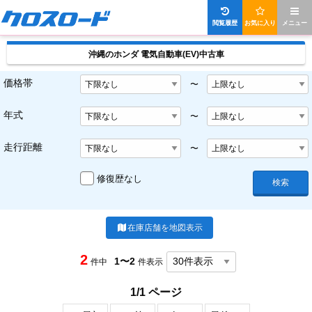
閲覧履歴
お気に入り
メニュー
沖縄のホンダ 電気自動車(EV)中古車
価格帯
〜
年式
〜
走行距離
〜
修復歴なし
検索
在庫店舗を地図表示
2
1〜2
件中
件表示
1/1 ページ