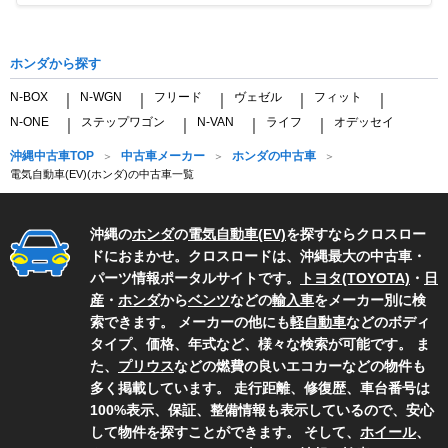
Item
1
of
ホンダから探す
2
N-BOX
N-WGN
フリード
ヴェゼル
フィット
｜
｜
｜
｜
｜
N-ONE
ステップワゴン
N-VAN
ライフ
オデッセイ
｜
｜
｜
｜
沖縄中古車TOP
中古車メーカー
ホンダの中古車
電気自動車(EV)(ホンダ)の中古車一覧
沖縄の
ホンダ
の
電気自動車(EV)
を探すならクロスロー
ドにおまかせ。クロスロードは、沖縄最大の中古車・
パーツ情報ポータルサイトです。
トヨタ(TOYOTA)
・
日
産
・
ホンダ
から
ベンツ
などの
輸入車
をメーカー別に検
索できます。 メーカーの他にも
軽自動車
などのボディ
タイプ、価格、年式など、様々な検索が可能です。 ま
た、
プリウス
などの燃費の良いエコカーなどの物件も
多く掲載しています。 走行距離、修復歴、車台番号は
100%表示、保証、整備情報も表示しているので、安心
して物件を探すことができます。 そして、
ホイール
、