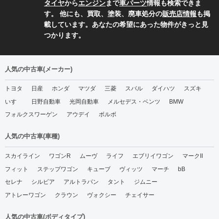
タイヤ
から
エンジン
まで
車パーツ
情報も検索できま
す。 他にも、買取、塗装、廃車処分の
販売店情報
も掲
載しています。あなたの希望にあった物件がきっと見
つかります。
人気の中古車(メーカー)
トヨタ
日産
ホンダ
マツダ
三菱
スバル
ダイハツ
スズキ
いすゞ
日野自動車
光岡自動車
メルセデス・ベンツ
BMW
フォルクスワーゲン
アウデイ
ボルボ
人気の中古車(車種)
スカイライン
ワゴンR
ムーヴ
ライフ
エブリイワゴン
マークII
フィット
ステップワゴン
キューブ
ヴィッツ
マーチ
bB
セレナ
シルビア
アルトラパン
タント
ジムニー
アトレーワゴン
クラウン
ヴォクシー
チェイサー
人気の中古車(ボディタイプ)