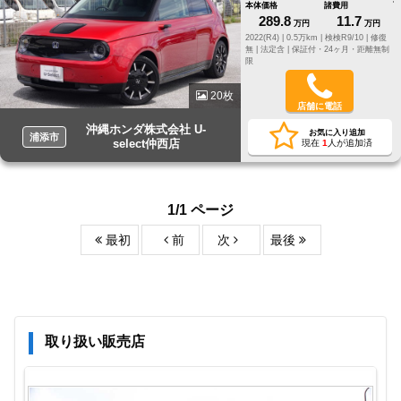
本体価格
諸費用
289.8
11.7
万円
万円
2022(R4) |
0.5万km |
検検R9/10 |
修復
無 |
法定含 |
保証付・24ヶ月・距離無制
限
20枚
店舗に電話
沖縄ホンダ株式会社 U-
お気に入り追加
浦添市
select仲西店
現在
1
人が追加済
1/1 ページ
最初
前
次
最後
取り扱い販売店