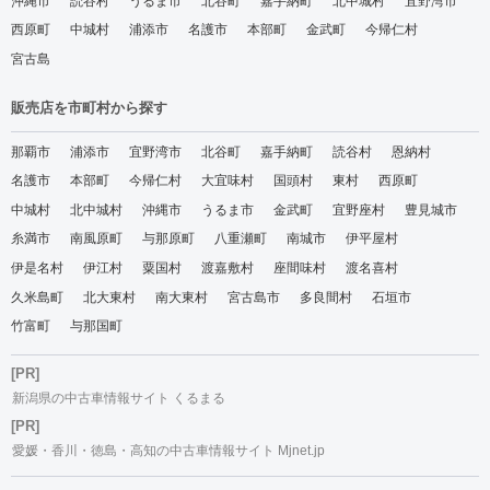
沖縄市
読谷村
うるま市
北谷町
嘉手納町
北中城村
宜野湾市
西原町
中城村
浦添市
名護市
本部町
金武町
今帰仁村
宮古島
販売店を市町村から探す
那覇市
浦添市
宜野湾市
北谷町
嘉手納町
読谷村
恩納村
名護市
本部町
今帰仁村
大宜味村
国頭村
東村
西原町
中城村
北中城村
沖縄市
うるま市
金武町
宜野座村
豊見城市
糸満市
南風原町
与那原町
八重瀬町
南城市
伊平屋村
伊是名村
伊江村
粟国村
渡嘉敷村
座間味村
渡名喜村
久米島町
北大東村
南大東村
宮古島市
多良間村
石垣市
竹富町
与那国町
[PR]
新潟県の中古車情報サイト くるまる
[PR]
愛媛・香川・徳島・高知の中古車情報サイト Mjnet.jp