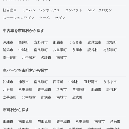
軽自動車
ミニバン・ワンボックス
コンパクト
SUV・クロカン
ステーションワゴン
クーペ
セダン
中古車を市町村から探す
沖縄市
西原町
宜野湾市
那覇市
うるま市
豊見城市
北谷町
浦添市
中城村
南風原町
八重瀬町
糸満市
読谷村
与那原町
嘉手納町
北中城村
名護市
南城市
車パーツを市町村から探す
沖縄市
浦添市
南風原町
西原町
中城村
宜野湾市
うるま市
北谷町
八重瀬町
豊見城市
名護市
与那原町
那覇市
読谷村
嘉手納町
北中城村
糸満市
南城市
金武町
市町村から探す
那覇市
南風原町
与那原町
豊見城市
八重瀬町
南城市
糸満市