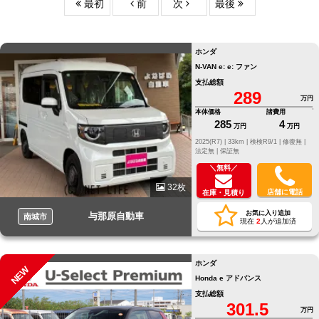
最初
前
次
最後
ホンダ
N-VAN e: e: ファン
支払総額
289
万円
本体価格
諸費用
285
4
万円
万円
2025(R7) |
33km |
検検R9/1 |
修復無 |
法定無 |
保証無
＼無料／
32枚
店舗に電話
在庫・見積り
お気に入り追加
与那原自動車
南城市
現在
2
人が追加済
ホンダ
NEW
Honda e アドバンス
支払総額
301.5
万円