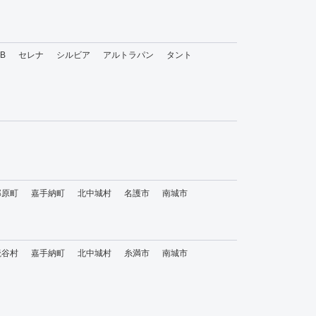
bB
セレナ
シルビア
アルトラパン
タント
那原町
嘉手納町
北中城村
名護市
南城市
読谷村
嘉手納町
北中城村
糸満市
南城市