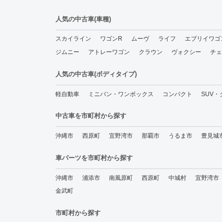
人気の中古車(車種)
スカイライン
ワゴンR
ムーヴ
ライフ
エブリイワゴ
ジムニー
アトレーワゴン
クラウン
ヴォクシー
チェ
人気の中古車(ボディタイプ)
軽自動車
ミニバン・ワンボックス
コンパクト
SUV
中古車を市町村から探す
沖縄市
西原町
宜野湾市
那覇市
うるま市
豊見城
車パーツを市町村から探す
沖縄市
浦添市
南風原町
西原町
中城村
宜野湾市
金武町
市町村から探す