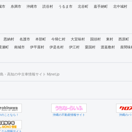
城市
糸満市
沖縄市
読谷村
うるま市
北谷町
嘉手納町
北中城村
恩納村
名護市
本部町
今帰仁村
大宜味村
国頭村
東村
西原町
重瀬町
南城市
伊平屋村
伊是名村
伊江村
粟国村
渡嘉敷村
座間味
・高知の中古車情報サイト Mjnet.jp
作のことなら！
沖縄の不動産情報サイト
沖縄のバ
イクル情報サイト