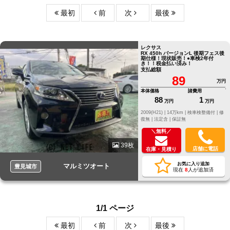
最初
前
次
最後
レクサス
RX 450h バージョンL 後期フェス後
期仕様！現状販売！●車検2年付
き！！税金払い済み！
支払総額
89
万円
本体価格
諸費用
88
1
万円
万円
2009(H21) |
14万km |
検車検整備付 |
修
復無 |
法定含 |
保証無
＼無料／
39枚
店舗に電話
在庫・見積り
お気に入り追加
マルミツオート
豊見城市
現在
8
人が追加済
1/1 ページ
最初
前
次
最後