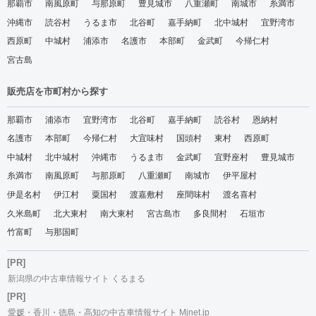
那覇市
南風原町
与那原町
豊見城市
八重瀬町
南城市
糸満市
沖縄市
読谷村
うるま市
北谷町
嘉手納町
北中城村
宜野湾市
西原町
中城村
浦添市
名護市
本部町
金武町
今帰仁村
宮古島
販売店を市町村から探す
那覇市
浦添市
宜野湾市
北谷町
嘉手納町
読谷村
恩納村
名護市
本部町
今帰仁村
大宜味村
国頭村
東村
西原町
中城村
北中城村
沖縄市
うるま市
金武町
宜野座村
豊見城市
糸満市
南風原町
与那原町
八重瀬町
南城市
伊平屋村
伊是名村
伊江村
粟国村
渡嘉敷村
座間味村
渡名喜村
久米島町
北大東村
南大東村
宮古島市
多良間村
石垣市
竹富町
与那国町
[PR]
新潟県の中古車情報サイト くるまる
[PR]
愛媛・香川・徳島・高知の中古車情報サイト Mjnet.jp