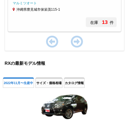
マルミツオート
沖縄県豊見城市保栄茂115-1
13
在庫
件
Item
1
RXの最新モデル情報
of
1
2022年11月〜生産中
サイズ・価格相場
カタログ情報