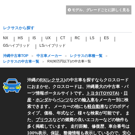
モデル、グレードごとに詳しく見る
レクサスから探す
NX
HS
IS
UX
CT
RC
LS
ES
｜
｜
｜
｜
｜
｜
｜
｜
GSハイブリッド
LSハイブリッド
｜
沖縄中古車TOP
中古車メーカー
レクサスの車種一覧
レクサスの中古車一覧
RX(90万円以下)の中古車一覧
沖縄の
RX
(
レクサス
)の中古車を探すならクロスロード
におまかせ。クロスロードは、沖縄最大の中古車・パ
ーツ情報ポータルサイトです。
トヨタ(TOYOTA)
・
日
産
・
ホンダ
から
ベンツ
などの
輸入車
をメーカー別に検
索できます。 メーカーの他にも
軽自動車
などのボディ
タイプ、価格、年式など、様々な検索が可能です。 ま
た、
プリウス
などの燃費の良いエコカーなどの物件も
多く掲載しています。 走行距離、修復歴、車台番号は
100%表示、保証、整備情報も表示しているので、安心