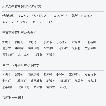
人気の中古車(ボディタイプ)
軽自動車
ミニバン・ワンボックス
コンパクト
SUV・クロカン
ステーションワゴン
クーペ
セダン
中古車を市町村から探す
沖縄市
西原町
宜野湾市
那覇市
うるま市
豊見城市
北谷町
浦添市
中城村
南風原町
八重瀬町
糸満市
読谷村
与那原町
嘉手納町
北中城村
名護市
南城市
車パーツを市町村から探す
沖縄市
浦添市
南風原町
西原町
中城村
宜野湾市
うるま市
北谷町
八重瀬町
豊見城市
名護市
与那原町
那覇市
読谷村
嘉手納町
北中城村
糸満市
南城市
金武町
市町村から探す