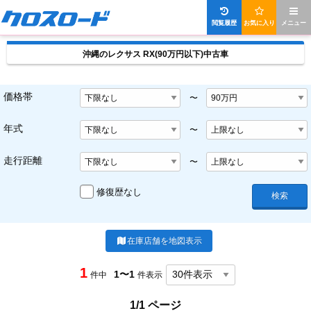
閲覧履歴
お気に入り
メニュー
沖縄のレクサス RX(90万円以下)中古車
価格帯
〜
年式
〜
走行距離
〜
修復歴なし
検索
在庫店舗を地図表示
1
1〜1
件中
件表示
1/1 ページ