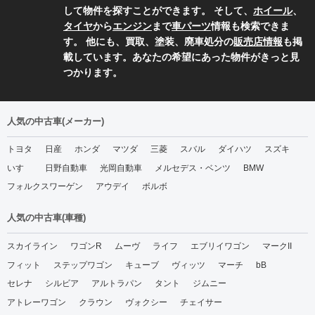
して物件を探すことができます。 そして、
ホイール
、
タイヤ
から
エンジン
まで
車パーツ
情報も検索できま
す。 他にも、買取、塗装、廃車処分の
販売店情報
も掲
載しています。あなたの希望にあった物件がきっと見
つかります。
人気の中古車(メーカー)
トヨタ
日産
ホンダ
マツダ
三菱
スバル
ダイハツ
スズキ
いすゞ
日野自動車
光岡自動車
メルセデス・ベンツ
BMW
フォルクスワーゲン
アウデイ
ボルボ
人気の中古車(車種)
スカイライン
ワゴンR
ムーヴ
ライフ
エブリイワゴン
マークII
フィット
ステップワゴン
キューブ
ヴィッツ
マーチ
bB
セレナ
シルビア
アルトラパン
タント
ジムニー
アトレーワゴン
クラウン
ヴォクシー
チェイサー