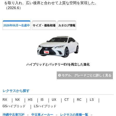
を取り入れ、広い後席と合わせて上質な空間を実現した。
（2026.6）
2026年06月〜生産中
サイズ・価格相場
カタログ情報
ハイブリッドとバッテリーEVを両立した進化
モデル、グレードごとに詳しく見る
レクサスから探す
RX
NX
HS
IS
UX
CT
RC
LS
｜
｜
｜
｜
｜
｜
｜
｜
GSハイブリッド
LSハイブリッド
｜
沖縄中古車TOP
中古車メーカー
レクサスの車種一覧