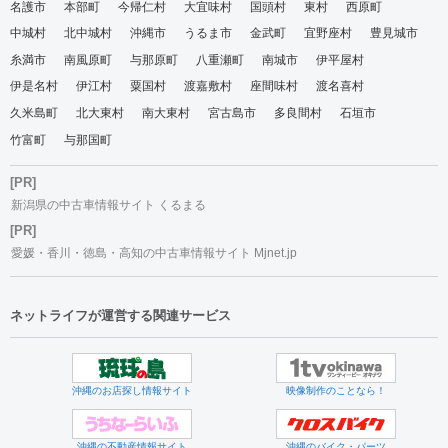
名護市
本部町
今帰仁村
大宜味村
国頭村
東村
西原町
中城村
北中城村
沖縄市
うるま市
金武町
宜野座村
豊見城市
糸満市
南風原町
与那原町
八重瀬町
南城市
伊平屋村
伊是名村
伊江村
粟国村
渡嘉敷村
座間味村
渡名喜村
久米島町
北大東村
南大東村
宮古島市
多良間村
石垣市
竹富町
与那国町
[PR]
新潟県の中古車情報サイト くるまる
[PR]
愛媛・香川・徳島・高知の中古車情報サイト Mjnet.jp
ネットライフが運営する関連サービス
沖縄のお店探し情報サイト
映像制作のことなら！
沖縄の不動産情報サイト
沖縄のバイク・パーツ