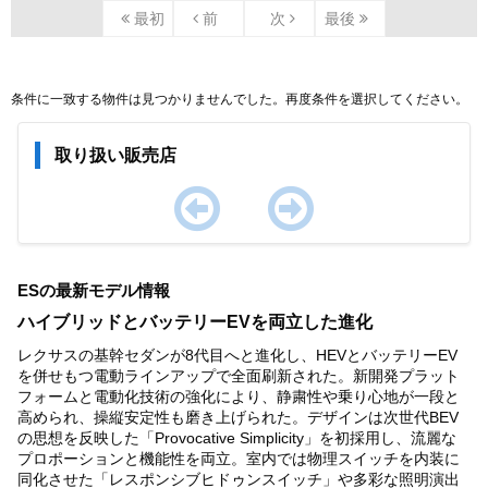
最初
前
次
最後
条件に一致する物件は見つかりませんでした。再度条件を選択してください。
取り扱い販売店
Item
1
ESの最新モデル情報
of
0
ハイブリッドとバッテリーEVを両立した進化
レクサスの基幹セダンが8代目へと進化し、HEVとバッテリーEV
を併せもつ電動ラインアップで全面刷新された。新開発プラット
フォームと電動化技術の強化により、静粛性や乗り心地が一段と
高められ、操縦安定性も磨き上げられた。デザインは次世代BEV
の思想を反映した「Provocative Simplicity」を初採用し、流麗な
プロポーションと機能性を両立。室内では物理スイッチを内装に
同化させた「レスポンシブヒドゥンスイッチ」や多彩な照明演出