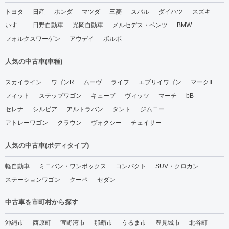
トヨタ
日産
ホンダ
マツダ
三菱
スバル
ダイハツ
スズキ
いすゞ
日野自動車
光岡自動車
メルセデス・ベンツ
BMW
フォルクスワーゲン
アウデイ
ボルボ
人気の中古車(車種)
スカイライン
ワゴンR
ムーヴ
ライフ
エブリイワゴン
マークII
フィット
ステップワゴン
キューブ
ヴィッツ
マーチ
bB
セレナ
シルビア
アルトラパン
タント
ジムニー
アトレーワゴン
クラウン
ヴォクシー
チェイサー
人気の中古車(ボディタイプ)
軽自動車
ミニバン・ワンボックス
コンパクト
SUV・クロカン
ステーションワゴン
クーペ
セダン
中古車を市町村から探す
沖縄市
西原町
宜野湾市
那覇市
うるま市
豊見城市
北谷町