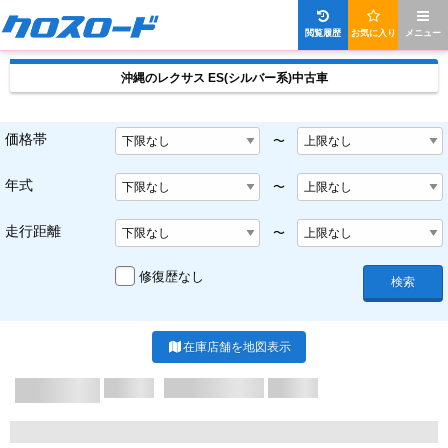
閲覧履歴
お気に入り
メニュー
沖縄のレクサス ES(シルバー系)中古車
価格帯
〜
年式
〜
走行距離
〜
修復歴なし
検索
在庫店舗を地図表示
X/X ページ