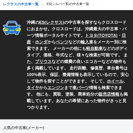
レクサスの中古車一覧
ES(シルバー系)の中古車一覧
沖縄の
ES
(
レクサス
)の中古車を探すならクロスロード
におまかせ。クロスロードは、沖縄最大の中古車・パ
ーツ情報ポータルサイトです。
トヨタ(TOYOTA)
・
日
産
・
ホンダ
から
ベンツ
などの
輸入車
をメーカー別に検
索できます。 メーカーの他にも
軽自動車
などのボディ
タイプ、価格、年式など、様々な検索が可能です。 ま
た、
プリウス
などの燃費の良いエコカーなどの物件も
多く掲載しています。 走行距離、修復歴、車台番号は
100%表示、保証、整備情報も表示しているので、安心
して物件を探すことができます。 そして、
ホイール
、
タイヤ
から
エンジン
まで
車パーツ
情報も検索できま
す。 他にも、買取、塗装、廃車処分の
販売店情報
も掲
載しています。あなたの希望にあった物件がきっと見
つかります。
人気の中古車(メーカー)