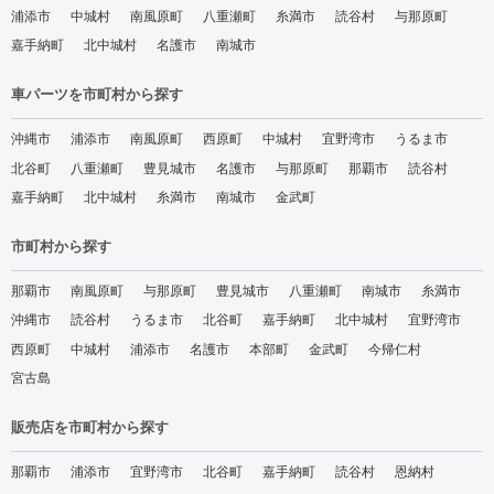
浦添市
中城村
南風原町
八重瀬町
糸満市
読谷村
与那原町
嘉手納町
北中城村
名護市
南城市
車パーツを市町村から探す
沖縄市
浦添市
南風原町
西原町
中城村
宜野湾市
うるま市
北谷町
八重瀬町
豊見城市
名護市
与那原町
那覇市
読谷村
嘉手納町
北中城村
糸満市
南城市
金武町
市町村から探す
那覇市
南風原町
与那原町
豊見城市
八重瀬町
南城市
糸満市
沖縄市
読谷村
うるま市
北谷町
嘉手納町
北中城村
宜野湾市
西原町
中城村
浦添市
名護市
本部町
金武町
今帰仁村
宮古島
販売店を市町村から探す
那覇市
浦添市
宜野湾市
北谷町
嘉手納町
読谷村
恩納村