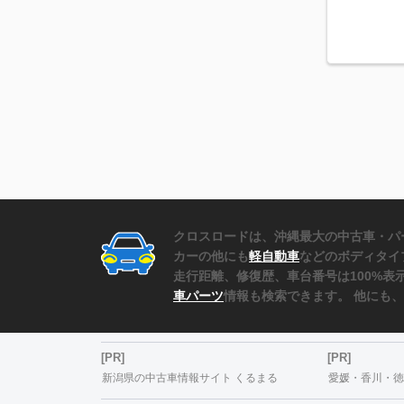
クロスロードは、沖縄最大の中古車・パ
カーの他にも
軽自動車
などのボディタイ
走行距離、修復歴、車台番号は100%
車パーツ
情報も検索できます。 他にも
[PR]
[PR]
新潟県の中古車情報サイト くるまる
愛媛・香川・徳島