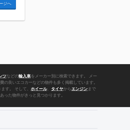
ージへ
ンツ
などの
輸入車
をメーカー別に検索できます。 メー
費の良いエコカーなどの物件も多く掲載しています。
ます。 そして、
ホイール
、
タイヤ
から
エンジン
まで
あった物件がきっと見つかります。