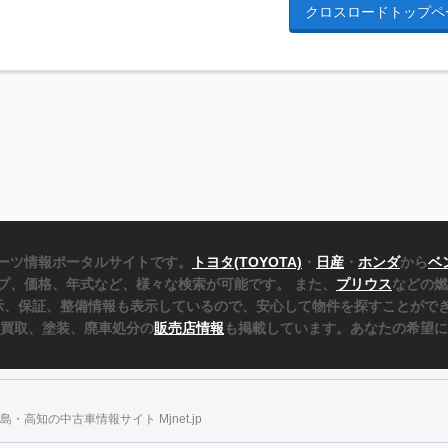
クロスロードトップペ
ーツ情報ポータルサイトです。
トヨタ(TOYOTA)
・
日産
・
ホンダ
から
ベ
プ、価格、年式など、様々な検索が可能です。 また、
プリウス
などの燃
表示、保証、整備情報も表示しているので、安心して物件を探すことができ
、買取、塗装、廃車処分の
販売店情報
も掲載しています。あなたの希望に
・高知の中古車情報サイト Mjnet.jp