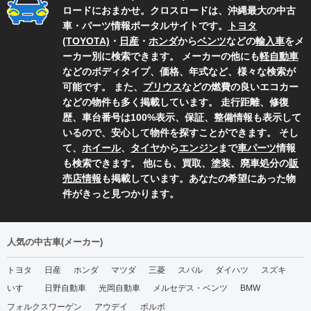
ロードにおまかせ。クロスロードは、沖縄最大の中古
車・パーツ情報ポータルサイトです。
トヨタ
(TOYOTA)
・
日産
・
ホンダ
から
ベンツ
などの
輸入車
をメ
ーカー別に検索できます。 メーカーの他にも
軽自動車
などのボディタイプ、価格、年式など、様々な検索が
可能です。 また、
プリウス
などの燃費の良いエコカー
などの物件も多く掲載しています。 走行距離、修復
歴、車台番号は100%表示、保証、整備情報も表示して
いるので、安心して物件を探すことができます。 そし
て、
ホイール
、
タイヤ
から
エンジン
まで
車パーツ
情報
も検索できます。 他にも、買取、塗装、廃車処分の
販
売店情報
も掲載しています。あなたの希望にあった物
件がきっと見つかります。
人気の中古車(メーカー)
トヨタ
日産
ホンダ
マツダ
三菱
スバル
ダイハツ
スズキ
いすゞ
日野自動車
光岡自動車
メルセデス・ベンツ
BMW
フォルクスワーゲン
アウデイ
ボルボ