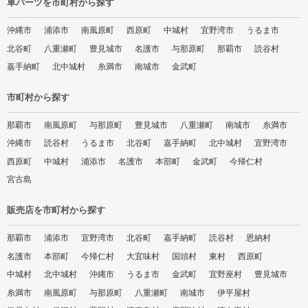
車パーツを市町村から探す
沖縄市
浦添市
南風原町
西原町
中城村
宜野湾市
うるま市
北谷町
八重瀬町
豊見城市
名護市
与那原町
那覇市
読谷村
嘉手納町
北中城村
糸満市
南城市
金武町
市町村から探す
那覇市
南風原町
与那原町
豊見城市
八重瀬町
南城市
糸満市
沖縄市
読谷村
うるま市
北谷町
嘉手納町
北中城村
宜野湾市
西原町
中城村
浦添市
名護市
本部町
金武町
今帰仁村
宮古島
販売店を市町村から探す
那覇市
浦添市
宜野湾市
北谷町
嘉手納町
読谷村
恩納村
名護市
本部町
今帰仁村
大宜味村
国頭村
東村
西原町
中城村
北中城村
沖縄市
うるま市
金武町
宜野座村
豊見城市
糸満市
南風原町
与那原町
八重瀬町
南城市
伊平屋村