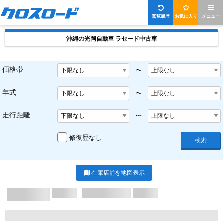
閲覧履歴
お気に入り
メニュー
沖縄の光岡自動車 ラセード中古車
価格帯
〜
年式
〜
走行距離
〜
修復歴なし
検索
在庫店舗を地図表示
X/X ページ