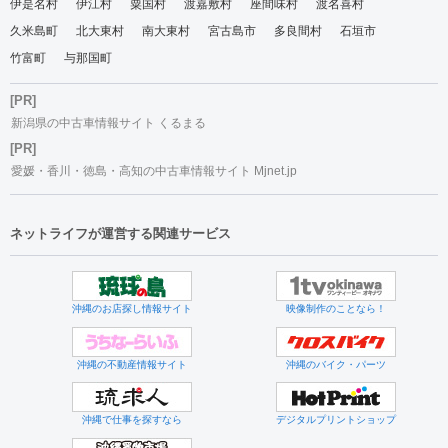
伊是名村
伊江村
粟国村
渡嘉敷村
座間味村
渡名喜村
久米島町
北大東村
南大東村
宮古島市
多良間村
石垣市
竹富町
与那国町
[PR]
新潟県の中古車情報サイト くるまる
[PR]
愛媛・香川・徳島・高知の中古車情報サイト Mjnet.jp
ネットライフが運営する関連サービス
沖縄のお店探し情報サイト
映像制作のことなら！
沖縄の不動産情報サイト
沖縄のバイク・パーツ
沖縄で仕事を探すなら
デジタルプリントショップ