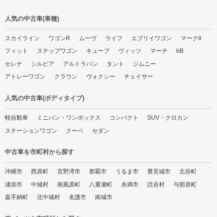
人気の中古車(車種)
スカイライン
ワゴンR
ムーヴ
ライフ
エブリイワゴン
マークII
フィット
ステップワゴン
キューブ
ヴィッツ
マーチ
bB
セレナ
シルビア
アルトラパン
タント
ジムニー
アトレーワゴン
クラウン
ヴォクシー
チェイサー
人気の中古車(ボディタイプ)
軽自動車
ミニバン・ワンボックス
コンパクト
SUV・クロカン
ステーションワゴン
クーペ
セダン
中古車を市町村から探す
沖縄市
西原町
宜野湾市
那覇市
うるま市
豊見城市
北谷町
浦添市
中城村
南風原町
八重瀬町
糸満市
読谷村
与那原町
嘉手納町
北中城村
名護市
南城市