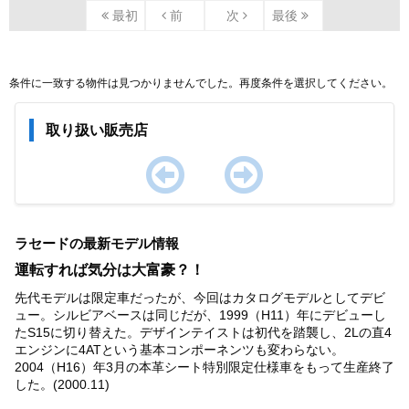
最初
前
次
最後
条件に一致する物件は見つかりませんでした。再度条件を選択してください。
取り扱い販売店
Item
1
ラセードの最新モデル情報
of
0
運転すれば気分は大富豪？！
先代モデルは限定車だったが、今回はカタログモデルとしてデビ
ュー。シルビアベースは同じだが、1999（H11）年にデビューし
たS15に切り替えた。デザインテイストは初代を踏襲し、2Lの直4
エンジンに4ATという基本コンポーネンツも変わらない。
2004（H16）年3月の本革シート特別限定仕様車をもって生産終了
した。(2000.11)