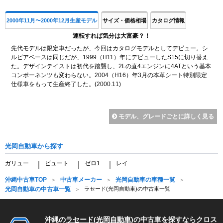
2000年11月〜2000年12月生産モデル
サイズ・価格相場
カタログ情報
運転すれば気分は大富豪？！
先代モデルは限定車だったが、今回はカタログモデルとしてデビュー。シ
ルビアベースは同じだが、1999（H11）年にデビューしたS15に切り替え
た。デザインテイストは初代を踏襲し、2Lの直4エンジンに4ATという基本
コンポーネンツも変わらない。2004（H16）年3月の本革シート特別限定
仕様車をもって生産終了した。(2000.11)
モデル、グレードごとに詳しく見る
光岡自動車から探す
ガリュー
ビュート
ゼロ1
レイ
｜
｜
｜
沖縄中古車TOP
中古車メーカー
光岡自動車の車種一覧
光岡自動車の中古車一覧
ラセード(光岡自動車)の中古車一覧
沖縄の
ラセード
(
光岡自動車
)の中古車を探すならクロス