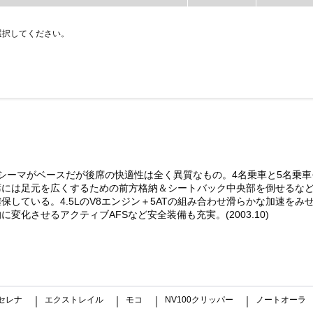
選択してください。
シーマがベースだが後席の快適性は全く異質なもの。4名乗車と5名乗車モ
席には足元を広くするための前方格納＆シートバック中央部を倒せるな
している。4.5LのV8エンジン＋5ATの組み合わせ滑らかな加速を
化させるアクティブAFSなど安全装備も充実。(2003.10)
セレナ
エクストレイル
モコ
NV100クリッパー
ノートオーラ
｜
｜
｜
｜