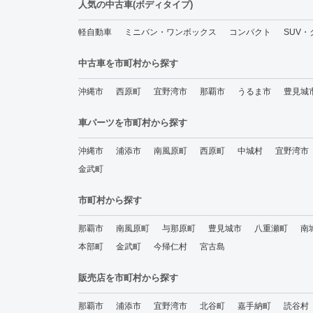
人気の中古車(ボディタイプ)
軽自動車
ミニバン・ワンボックス
コンパクト
SUV
中古車を市町村から探す
沖縄市
西原町
宜野湾市
那覇市
うるま市
豊見城
車パーツを市町村から探す
沖縄市
浦添市
南風原町
西原町
中城村
宜野湾市
金武町
市町村から探す
那覇市
南風原町
与那原町
豊見城市
八重瀬町
南
本部町
金武町
今帰仁村
宮古島
販売店を市町村から探す
那覇市
浦添市
宜野湾市
北谷町
嘉手納町
読谷村