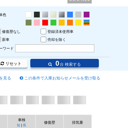
体色
修復歴なし
登録済未使用車
新車
売却を除く
ーワード
0
リセット
台 検索する
を見る
この条件で入庫お知らせメールを受け取る
車検
修復歴
排気量
短
|
長