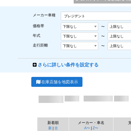
メーカー車種
プレジデント
価格帯
〜
年式
〜
走行距離
〜
さらに詳しい条件を設定する
在庫店舗を地図表示
新着順
メーカー・車名
新
|
古
A〜
|
Z〜