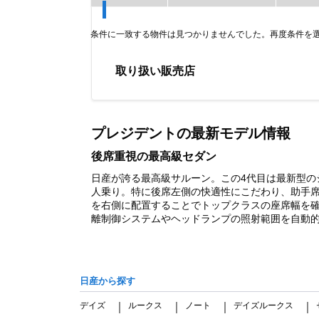
条件に一致する物件は見つかりませんでした。再度条件を
取り扱い販売店
Item
1
of
プレジデントの最新モデル情報
0
後席重視の最高級セダン
日産が誇る最高級サルーン。この4代目は最新型の
人乗り。特に後席左側の快適性にこだわり、助手
を右側に配置することでトップクラスの座席幅を確保
離制御システムやヘッドランプの照射範囲を自動的に変
日産から探す
デイズ
ルークス
ノート
デイズルークス
｜
｜
｜
｜