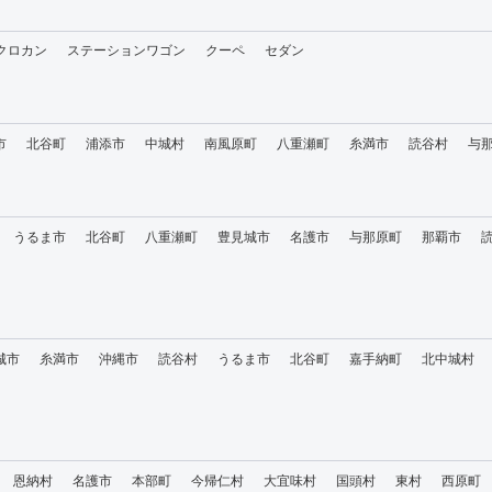
・クロカン
ステーションワゴン
クーペ
セダン
市
北谷町
浦添市
中城村
南風原町
八重瀬町
糸満市
読谷村
与
うるま市
北谷町
八重瀬町
豊見城市
名護市
与那原町
那覇市
城市
糸満市
沖縄市
読谷村
うるま市
北谷町
嘉手納町
北中城村
恩納村
名護市
本部町
今帰仁村
大宜味村
国頭村
東村
西原町