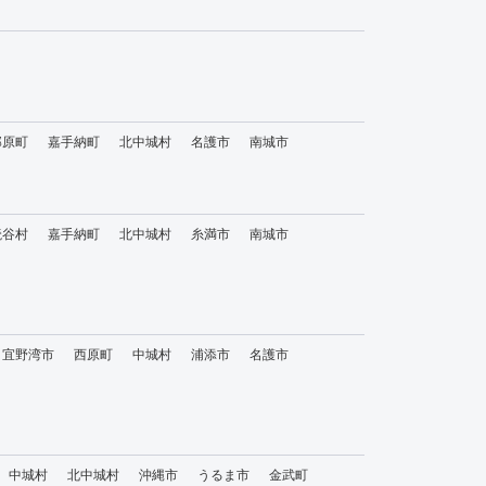
那原町
嘉手納町
北中城村
名護市
南城市
読谷村
嘉手納町
北中城村
糸満市
南城市
宜野湾市
西原町
中城村
浦添市
名護市
中城村
北中城村
沖縄市
うるま市
金武町