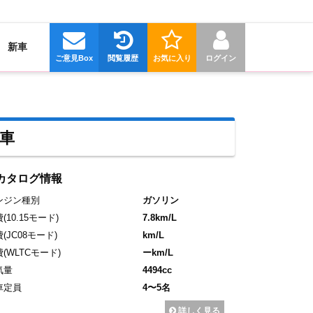
新車
ご意見Box
閲覧履歴
お気に入り
ログイン
古車
カタログ情報
ンジン種別
ガソリン
費
(10.15モード)
7.8km/L
費
(JC08モード)
km/L
費
(WLTCモード)
ーkm/L
気量
4494cc
車定員
4〜5名
詳しく見る