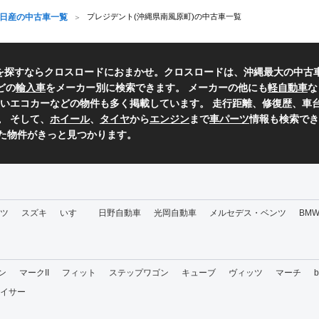
日産の中古車一覧
プレジデント(沖縄県南風原町)の中古車一覧
車を探すならクロスロードにおまかせ。クロスロードは、沖縄最大の中古
どの
輸入車
をメーカー別に検索できます。 メーカーの他にも
軽自動車
な
いエコカーなどの物件も多く掲載しています。 走行距離、修復歴、車台
。 そして、
ホイール
、
タイヤ
から
エンジン
まで
車パーツ
情報も検索でき
た物件がきっと見つかります。
ツ
スズキ
いすゞ
日野自動車
光岡自動車
メルセデス・ベンツ
BM
ン
マークII
フィット
ステップワゴン
キューブ
ヴィッツ
マーチ
イサー