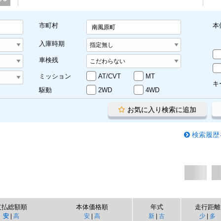
市町村
本
南風原町
入庫時期
車検残
ミッション
AT/CVT
MT
キ
駆動
2WD
4WD
お気に入り検索に追加
検索履歴
支払総額順
本体価格順
年式
走行距離
安
|
高
安
|
高
新
|
古
少
|
多