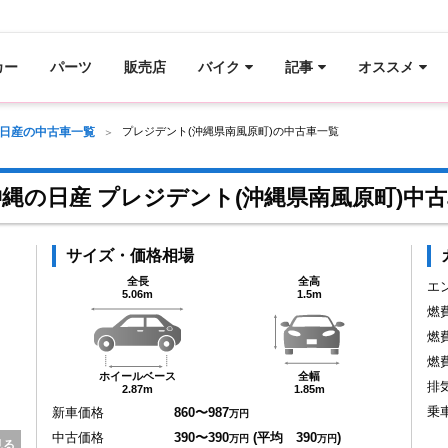
カー
パーツ
販売店
バイク
記事
オススメ
日産の中古車一覧
プレジデント(沖縄県南風原町)の中古車一覧
縄の日産 プレジデント(沖縄県南風原町)中
サイズ・価格相場
全長
全高
エ
5.06m
1.5m
燃
燃
燃
ホイールベース
全幅
排
2.87m
1.85m
乗
新車価格
860〜987
万円
中古価格
390〜390
(平均 390
)
万円
万円
見る