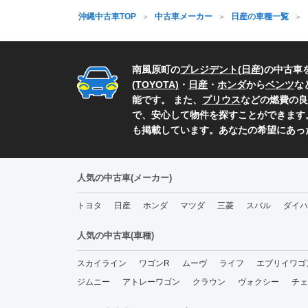
沖縄中古車TOP
中古車メーカー
日産の車種一覧
南風原町の
プレジデント
(
日産
)の中古
(TOYOTA)
・
日産
・
ホンダ
から
ベンツ
な
能です。 また、
プリウス
などの燃費の良
で、安心して物件を探すことができます
も掲載しています。あなたの希望にあっ
人気の中古車(メーカー)
トヨタ
日産
ホンダ
マツダ
三菱
スバル
ダイハ
人気の中古車(車種)
スカイライン
ワゴンR
ムーヴ
ライフ
エブリイワゴ
ジムニー
アトレーワゴン
クラウン
ヴォクシー
チェ