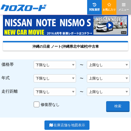
閲覧履歴
お気に入り
メニュー
沖縄の日産 ノート(沖縄県北中城村)中古車
価格帯
〜
年式
〜
走行距離
〜
修復歴なし
検索
在庫店舗を地図表示