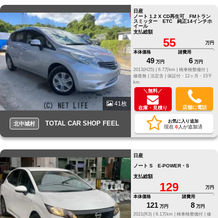
日産
ノート 1.2 X CD再生可 FMトラン
スミッター ETC 純正14インチホ
イール
支払総額
55
万円
本体価格
諸費用
49
6
万円
万円
2013(H25) |
6.7万km |
検車検整備付 |
修復無 |
法定含 |
保証付・12ヶ月・15千
km
＼無料／
41枚
店舗に電話
在庫・見積り
お気に入り追加
TOTAL CAR SHOP FEEL
北中城村
現在
0
人が追加済
日産
ノート S E-POWER・S
支払総額
129
万円
本体価格
諸費用
121
8
万円
万円
2021(R3) |
6.1万km |
検車検整備付 |
修