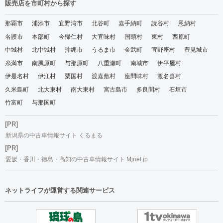
販売店を市町村から探す
那覇市
浦添市
宜野湾市
北谷町
嘉手納町
読谷村
恩納村
名護市
本部町
今帰仁村
大宜味村
国頭村
東村
西原町
中城村
北中城村
沖縄市
うるま市
金武町
宜野座村
豊見城市
糸満市
南風原町
与那原町
八重瀬町
南城市
伊平屋村
伊是名村
伊江村
粟国村
渡嘉敷村
座間味村
渡名喜村
久米島町
北大東村
南大東村
宮古島市
多良間村
石垣市
竹富町
与那国町
[PR]
新潟県の中古車情報サイト くるまる
[PR]
愛媛・香川・徳島・高知の中古車情報サイト Mjnet.jp
ネットライフが運営する関連サービス