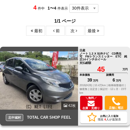
4
1〜4
件中
件表示
1/1 ページ
最初
前
次
最後
日産
ノート 1.2 X 社外ナビ CD再生
可 FMトランスミッター ETC 純
正14インチホイール
支払総額
45
万円
本体価格
諸費用
39
6
万円
万円
2016(H28) |
10.4万km |
検車検整備付 |
修復無 |
法定含 |
保証付・12ヶ月・15千
km
＼無料／
42枚
店舗に電話
在庫・見積り
お気に入り追加
TOTAL CAR SHOP FEEL
北中城村
現在
6
人が追加済