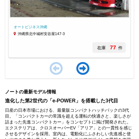
オートビジネス沖縄
沖縄県北中城村安谷屋147-3
77
在庫
件
Item
1
ノートの最新モデル情報
of
2
進化した第2世代の「e-POWER」を搭載した3代目
日産の日本市場における、最量販コンパクトハッチバックの3代
目。「コンパクトカーの常識を超える運転の快適さと、楽しさが
詰まった先進コンパクトカー」をコンセプトに掲げ開発された。
エクステリアは、クロスオーバーEV「アリア」との一貫性を感じ
させるデザインを採用。室内は、電動化にふさわしい先進感と使