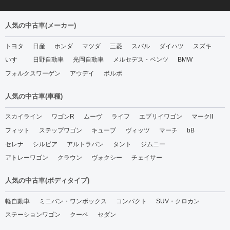
人気の中古車(メーカー)
トヨタ
日産
ホンダ
マツダ
三菱
スバル
ダイハツ
スズキ
いすゞ
日野自動車
光岡自動車
メルセデス・ベンツ
BMW
フォルクスワーゲン
アウデイ
ボルボ
人気の中古車(車種)
スカイライン
ワゴンR
ムーヴ
ライフ
エブリイワゴン
マークII
フィット
ステップワゴン
キューブ
ヴィッツ
マーチ
bB
セレナ
シルビア
アルトラパン
タント
ジムニー
アトレーワゴン
クラウン
ヴォクシー
チェイサー
人気の中古車(ボディタイプ)
軽自動車
ミニバン・ワンボックス
コンパクト
SUV・クロカン
ステーションワゴン
クーペ
セダン