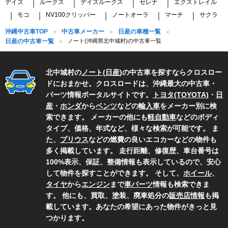
デイズ
ルークス
デイズルークス
セレナ
エクストレイル
｜
｜
｜
｜
モコ
NV100クリッパー
ノートオーラ
マーチ
サクラ
｜
｜
｜
｜
｜
沖縄中古車TOP
中古車メーカー
日産の車種一覧
日産の中古車一覧
ノート(沖縄県北中城村)の中古車一覧
北中城村の
ノート
(
日産
)の中古車を探すならクロスロー
ドにおまかせ。クロスロードは、沖縄最大の中古車・
パーツ情報ポータルサイトです。
トヨタ(TOYOTA)
・
日
産
・
ホンダ
から
ベンツ
などの
輸入車
をメーカー別に検
索できます。 メーカーの他にも
軽自動車
などのボディ
タイプ、価格、年式など、様々な検索が可能です。 ま
た、
プリウス
などの燃費の良いエコカーなどの物件も
多く掲載しています。 走行距離、修復歴、車台番号は
100%表示、保証、整備情報も表示しているので、安心
して物件を探すことができます。 そして、
ホイール
、
タイヤ
から
エンジン
まで
車パーツ
情報も検索できま
す。 他にも、買取、塗装、廃車処分の
販売店情報
も掲
載しています。あなたの希望にあった物件がきっと見
つかります。