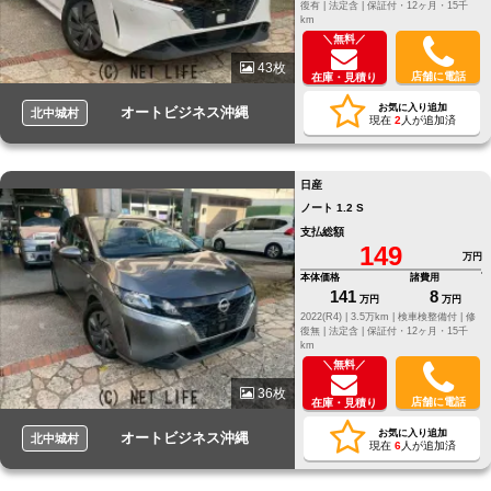
復有 |
法定含 |
保証付・12ヶ月・15千
km
＼無料／
43枚
店舗に電話
在庫・見積り
お気に入り追加
オートビジネス沖縄
北中城村
現在
2
人が追加済
日産
ノート 1.2 S
支払総額
149
万円
本体価格
諸費用
141
8
万円
万円
2022(R4) |
3.5万km |
検車検整備付 |
修
復無 |
法定含 |
保証付・12ヶ月・15千
km
＼無料／
36枚
店舗に電話
在庫・見積り
お気に入り追加
オートビジネス沖縄
北中城村
現在
6
人が追加済