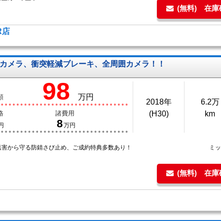
(無料) 在
R店
カメラ、衝突軽減ブレーキ、全周囲カメラ！！
98
万円
額
2018年
6.2万
格
諸費用
(H30)
km
8
円
万円
塩害から守る防錆さび止め、ご成約特典多数あり！
ミ
(無料) 在