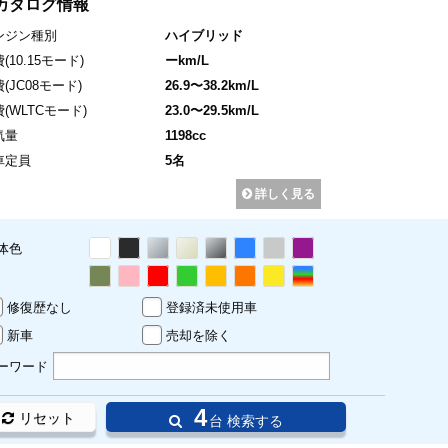
カタログ情報
ンジン種別
ハイブリッド
費
(10.15モード)
ーkm/L
費
(JC08モード)
26.9〜38.2km/L
費
(WLTCモード)
23.0〜29.5km/L
気量
1198cc
車定員
5名
詳しく見る
体色
修復歴なし
登録済未使用車
新車
売却を除く
ーワード
4
リセット
台 検索する