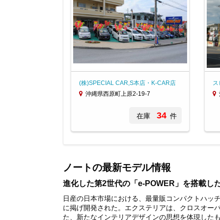
(株)SPECIAL CAR,S本店・K-CAR店
ス
沖縄県西原町上原2-19-7
34
在庫
件
Item
1
of
ノートの最新モデル情報
3
進化した第2世代の「e-POWER」を搭載し
日産の日本市場における、最量販コンパクトハッ
に掲げ開発された。エクステリアは、クロスオーバ
た、新たなインテリアデザインの思想を体現した