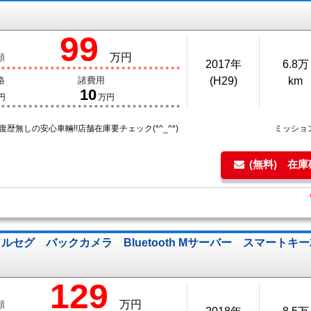
99
万円
額
2017年
6.8万
格
諸費用
(H29)
km
10
円
万円
復歴無しの安心車輛!!店舗在庫要チェック(*^_^*)
ミッショ
(無料) 在
フルセグ バックカメラ Bluetooth Mサーバー スマートキ
129
万円
額