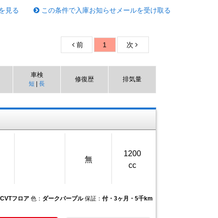
を見る
この条件で入庫お知らせメールを受け取る
前
1
次
車検
修復歴
排気量
短
|
長
1200
無
cc
CVTフロア
色：
ダークパープル
保証：
付・3ヶ月・5千km