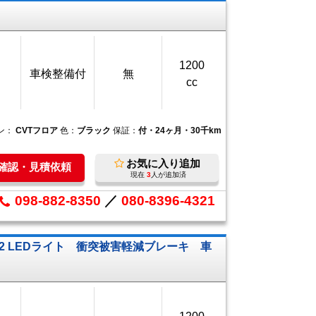
1200
車検整備付
無
cc
ン：
CVTフロア
色：
ブラック
保証：
付・24ヶ月・30千km
お気に入り追加
庫確認・見積依頼
現在
3
人が追加済
098-882-8350
／
080-8396-4321
ー2 LEDライト 衝突被害軽減ブレーキ 車