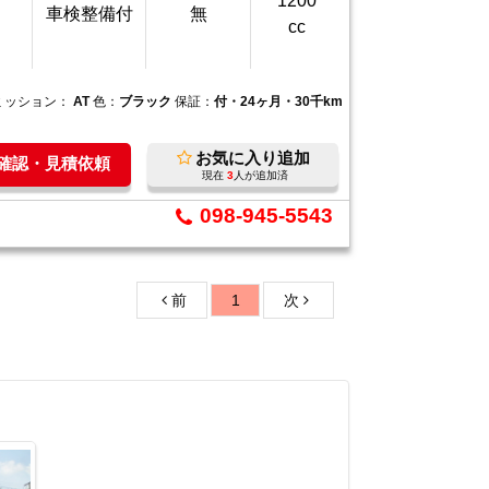
1200
車検整備付
無
cc
ミッション：
AT
色：
ブラック
保証：
付・24ヶ月・30千km
お気に入り追加
庫確認・見積依頼
現在
3
人が追加済
098-945-5543
前
1
次