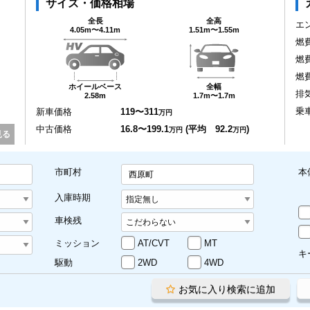
サイズ・価格相場
全長
全高
エ
4.05m〜4.11m
1.51m〜1.55m
燃
燃
燃
ホイールベース
全幅
排
2.58m
1.7m〜1.7m
乗
新車価格
119〜311
万円
中古価格
16.8〜199.1
(平均 92.2
)
万円
万円
見る
市町村
本
西原町
入庫時期
車検残
ミッション
AT/CVT
MT
キ
駆動
2WD
4WD
お気に入り検索に追加