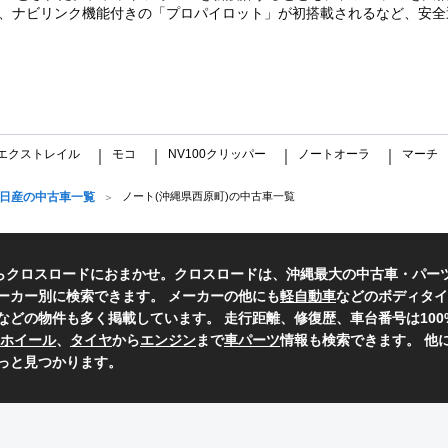
た、ナビリンク機能付きの「プロパイロット」が初搭載されるなど、安
エクストレイル
モコ
NV100クリッパー
ノートオーラ
マーチ
｜
｜
｜
｜
日産の中古車一覧
ノート(沖縄県西原町)の中古車一覧
らクロスロードにおまかせ。クロスロードは、沖縄最大の中古車・パー
ーカー別に検索できます。 メーカーの他にも
軽自動車
などのボディタイ
などの物件も多く掲載しています。 走行距離、修復歴、車台番号は10
ホイール
、
タイヤ
から
エンジン
まで
車パーツ
情報も検索できます。 他
っと見つかります。