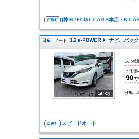
(株)SPECIAL CAR,S本店・K-CA
西原町
1.2 e-POWER X
ナビ、バック
日産
ノート
支払総
本体価
90
万
沖縄の
18枚
スピードオート
西原町