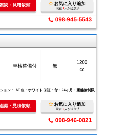
お気に入り追加
庫確認・見積依頼
現在
7
人が追加済
098-945-5543
1200
車検整備付
無
cc
ッション：
AT
色：
ホワイト
保証：
付・24ヶ月・距離無制限
お気に入り追加
庫確認・見積依頼
現在
6
人が追加済
098-946-0821