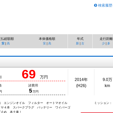
検索履歴
支払総額順
本体価格順
年式
走行距離
安
|
高
安
|
高
新
|
古
少
|
多
69
万円
額
2014年
9.0万
格
諸費用
(H26)
km
5
円
万円
典 エンジンオイル フィルター オートマオイル
ミッション：
イヤ４本 スパークプラグ バッテリー ワイパーゴ
ビ止め 本土車！