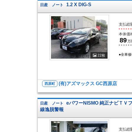
1.2 X DIG-S
日産
ノート
支払総
本体価
89
万
●全車修
22枚
(有)アズマックス GC西原店
西原町
eパワーNISMO 純正ナビＴＶ
日産
ノート
線逸脱警報
支払総