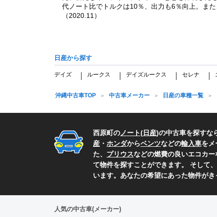
代ノート比でトルクは10％、出力も6％向上。ま
（2020.11）
日産から探す
デイズ
ルークス
デイズルークス
セレナ
｜
｜
｜
｜
沖縄中古車TOP
中古車メーカー
日産の車種一覧
西原町の
ノート
(
日産
)の中古車を探すな
産
・
ホンダ
から
ベンツ
などの
輸入車
をメ
た、
プリウス
などの燃費の良いエコカー
て物件を探すことができます。 そして、
います。あなたの希望にあった物件がき
人気の中古車(メーカー)