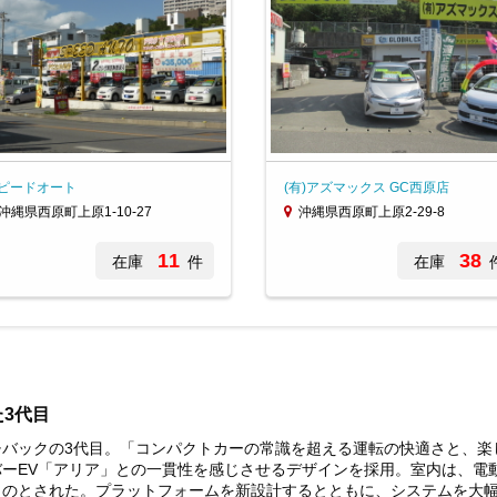
ピードオート
(有)アズマックス GC西原店
沖縄県西原町上原1-10-27
沖縄県西原町上原2-29-8
11
38
在庫
件
在庫
た3代目
チバックの3代目。「コンパクトカーの常識を超える運転の快適さと、楽
ーEV「アリア」との一貫性を感じさせるデザインを採用。室内は、電
ものとされた。プラットフォームを新設計するとともに、システムを大