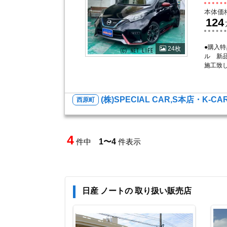
本体価
124
●購入
24枚
ル 新
施工致
(株)SPECIAL CAR,S本店・K-CA
西原町
4
件中
1〜4
件表示
日産 ノートの 取り扱い販売店