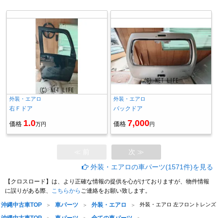
外装・エアロ
外装・エアロ
右Ｆドア
バックドア
1.0
7,000
価格
価格
万円
円
≪ 前
次 ≫
外装・エアロの車パーツ(1571件)を見る
【クロスロード】は、より正確な情報の提供を心がけておりますが、物件情報
に誤りがある際、
こちらから
ご連絡をお願い致します。
沖縄中古車TOP
車パーツ
外装・エアロ
外装・エアロ 左フロントレンズ
沖縄中古車TOP
車パーツ
全ての車パーツ