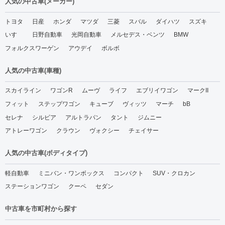
人気の中古車(メーカー)
トヨタ
日産
ホンダ
マツダ
三菱
スバル
ダイハツ
スズキ
いすゞ
日野自動車
光岡自動車
メルセデス・ベンツ
BMW
フォルクスワーゲン
アウデイ
ボルボ
人気の中古車(車種)
スカイライン
ワゴンR
ムーヴ
ライフ
エブリイワゴン
マークII
フィット
ステップワゴン
キューブ
ヴィッツ
マーチ
bB
セレナ
シルビア
アルトラパン
タント
ジムニー
アトレーワゴン
クラウン
ヴォクシー
チェイサー
人気の中古車(ボディタイプ)
軽自動車
ミニバン・ワンボックス
コンパクト
SUV・クロカン
ステーションワゴン
クーペ
セダン
中古車を市町村から探す