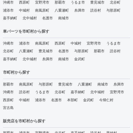
沖縄市
西原町
宜野湾市
那覇市
うるま市
豊見城市
北谷町
浦添市
中城村
南風原町
八重瀬町
糸満市
読谷村
与那原町
嘉手納町
北中城村
名護市
南城市
車パーツを市町村から探す
沖縄市
浦添市
南風原町
西原町
中城村
宜野湾市
うるま市
北谷町
八重瀬町
豊見城市
名護市
与那原町
那覇市
読谷村
嘉手納町
北中城村
糸満市
南城市
金武町
市町村から探す
那覇市
南風原町
与那原町
豊見城市
八重瀬町
南城市
糸満市
沖縄市
読谷村
うるま市
北谷町
嘉手納町
北中城村
宜野湾市
西原町
中城村
浦添市
名護市
本部町
金武町
今帰仁村
宮古島
販売店を市町村から探す
那覇市
浦添市
宜野湾市
北谷町
嘉手納町
読谷村
恩納村