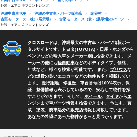
外装・エアロ 左フロントレンズ
沖縄中古車TOP
沖縄の中古車・パーツ販売店
読谷村
古堅モータース（株）(展示場)
古堅モータース（株）(展示場)のパーツ
外装・エアロ 左フロントレンズ
クロスロードは、沖縄最大の中古車・パーツ情報ポー
タルサイトです。
トヨタ(TOYOTA)
・
日産
・
ホンダ
から
ベンツ
などの
輸入車
をメーカー別に検索できます。 メ
ーカーの他にも
軽自動車
などのボディタイプ、価格、
年式など、様々な検索が可能です。 また、
プリウス
な
どの燃費の良いエコカーなどの物件も多く掲載してい
ます。 走行距離、修復歴、車台番号は100%表示、保
証、整備情報も表示しているので、安心して物件を探
すことができます。 そして、
ホイール
、
タイヤ
から
エ
ンジン
まで
車パーツ
情報も検索できます。 他にも、買
取、塗装、廃車処分の
販売店情報
も掲載しています。
あなたの希望にあった物件がきっと見つかります。