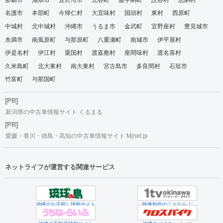
名護市
本部町
今帰仁村
大宜味村
国頭村
東村
西原町
中城村
北中城村
沖縄市
うるま市
金武町
宜野座村
豊見城市
糸満市
南風原町
与那原町
八重瀬町
南城市
伊平屋村
伊是名村
伊江村
粟国村
渡嘉敷村
座間味村
渡名喜村
久米島町
北大東村
南大東村
宮古島市
多良間村
石垣市
竹富町
与那国町
[PR]
新潟県の中古車情報サイト くるまる
[PR]
愛媛・香川・徳島・高知の中古車情報サイト Mjnet.jp
ネットライフが運営する関連サービス
沖縄のお店探し情報サイト
映像制作のことなら！