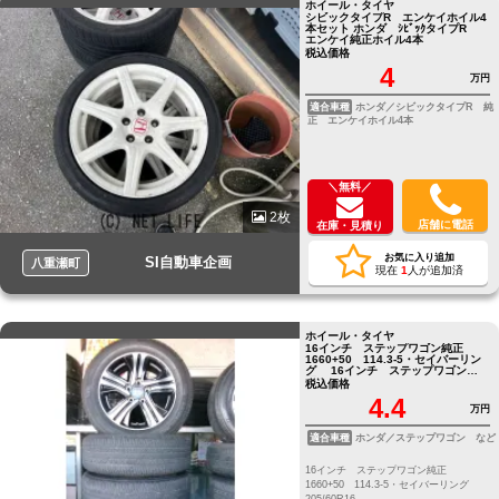
ホイール・タイヤ
シビックタイプR エンケイホイル4
本セット ホンダ ｼﾋﾞｯｸタイプR
エンケイ純正ホイル4本
税込価格
4
万円
適合車種
ホンダ／シビックタイプR 純
正 エンケイホイル4本
＼無料／
2枚
店舗に電話
在庫・見積り
お気に入り追加
SI自動車企画
八重瀬町
現在
1
人が追加済
ホイール・タイヤ
16インチ ステップワゴン純正
1660+50 114.3-5・セイバーリン
グ 16インチ ステップワゴン純
正 1660+50 114.3-5・セイバー
税込価格
リング 205/60R16
4.4
万円
適合車種
ホンダ／ステップワゴン など
16インチ ステップワゴン純正
1660+50 114.3-5・セイバーリング
205/60R16 ...