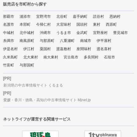
販売店を市町村から探す
那覇市
浦添市
宜野湾市
北谷町
嘉手納町
読谷村
恩納村
名護市
本部町
今帰仁村
大宜味村
国頭村
東村
西原町
中城村
北中城村
沖縄市
うるま市
金武町
宜野座村
豊見城市
糸満市
南風原町
与那原町
八重瀬町
南城市
伊平屋村
伊是名村
伊江村
粟国村
渡嘉敷村
座間味村
渡名喜村
久米島町
北大東村
南大東村
宮古島市
多良間村
石垣市
竹富町
与那国町
[PR]
新潟県の中古車情報サイト くるまる
[PR]
愛媛・香川・徳島・高知の中古車情報サイト Mjnet.jp
ネットライフが運営する関連サービス