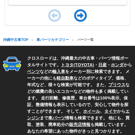
Item
1
of
沖縄中古車TOP
車パーツカテゴリー
パーツ一覧
4
クロスロードは、沖縄最大の中古車・パーツ情報ポー
タルサイトです。
トヨタ(TOYOTA)
・
日産
・
ホンダ
から
ベンツ
などの
輸入車
をメーカー別に検索できます。 メ
ーカーの他にも
軽自動車
などのボディタイプ、価格、
年式など、様々な検索が可能です。 また、
プリウス
な
どの燃費の良いエコカーなどの物件も多く掲載してい
ます。 走行距離、修復歴、車台番号は100%表示、保
証、整備情報も表示しているので、安心して物件を探
すことができます。 そして、
ホイール
、
タイヤ
から
エ
ンジン
まで
車パーツ
情報も検索できます。 他にも、買
取、塗装、廃車処分の
販売店情報
も掲載しています。
あなたの希望にあった物件がきっと見つかります。