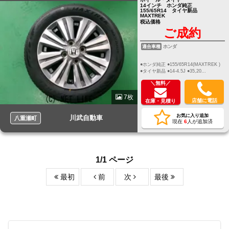
14インチ ホンダ純正
155/65R14 タイヤ新品
MAXTREK
税込価格
ご成約
適合車種
ホンダ
●ホンダ純正 ●155/65R14(MAXTREK )
●タイヤ新品 ●14-4.5J ●35,20...
＼無料／
7枚
店舗に電話
在庫・見積り
お気に入り追加
川武自動車
八重瀬町
現在
6
人が追加済
1/1 ページ
最初
前
次
最後