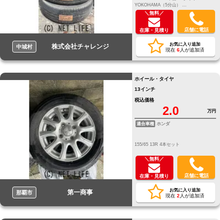
YOKOHAMA（5分山） ...
＼無料／
店舗に電話
在庫・見積り
お気に入り追加
株式会社チャレンジ
中城村
現在
6
人が追加済
ホイール・タイヤ
13インチ
税込価格
2.0
万円
適合車種
ホンダ
155/65 13R 4本セット
＼無料／
店舗に電話
在庫・見積り
お気に入り追加
第一商事
那覇市
現在
2
人が追加済