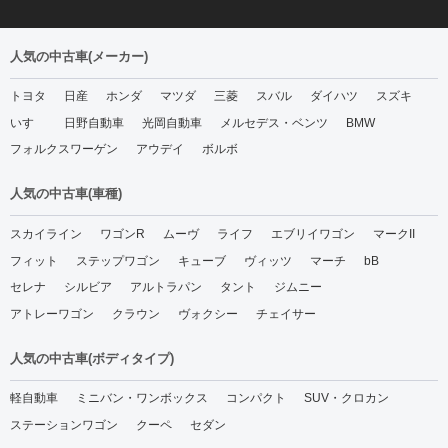
人気の中古車(メーカー)
トヨタ
日産
ホンダ
マツダ
三菱
スバル
ダイハツ
スズキ
いすゞ
日野自動車
光岡自動車
メルセデス・ベンツ
BMW
フォルクスワーゲン
アウデイ
ボルボ
人気の中古車(車種)
スカイライン
ワゴンR
ムーヴ
ライフ
エブリイワゴン
マークII
フィット
ステップワゴン
キューブ
ヴィッツ
マーチ
bB
セレナ
シルビア
アルトラパン
タント
ジムニー
アトレーワゴン
クラウン
ヴォクシー
チェイサー
人気の中古車(ボディタイプ)
軽自動車
ミニバン・ワンボックス
コンパクト
SUV・クロカン
ステーションワゴン
クーペ
セダン