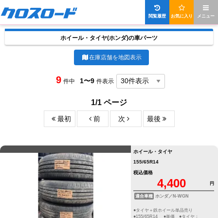
閲覧履歴
お気に入り
メニュー
ホイール・タイヤ(ホンダ)の車パーツ
在庫店舗を地図表示
9
1〜9
件中
件表示
1/1 ページ
最初
前
次
最後
ホイール・タイヤ
155/65R14
税込価格
4,400
円
適合車種
ホンダ／N-WGN
●タイヤ＋鉄ホイール単品売り
●155/65R14 ●単価 ●タイヤ：