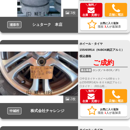
＼無料／
3枚
店舗に電話
在庫・見積り
お気に入り追加
シュターク 本店
浦添市
現在
3
人が追加済
ホイール・タイヤ
155/65R14（N-BOX純正アルミ）
税込価格
ご成約
適合車種
ホンダ／Ｎ-BOX／JF1
◎中古タイヤ＋ホイール4本セット
◎155/65R14(Ｎ-ＢＯＸ純正アルミ）
◎タイヤ：（8分山程...
＼無料／
2枚
店舗に電話
在庫・見積り
お気に入り追加
株式会社チャレンジ
中城村
現在
1
人が追加済
ホイール・タイヤ