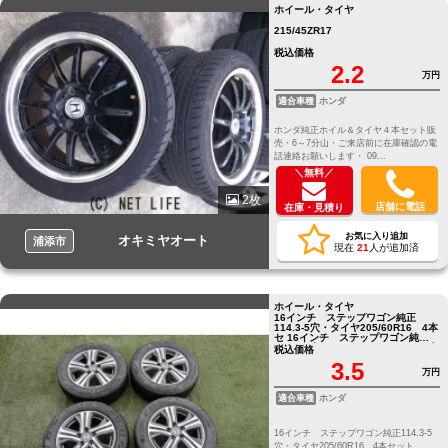
ホイール・タイヤ
215/45ZR17
税込価格
2.2
万円
適合車種
ホンダ
ホンダ純正ホイル＆タイヤ４本セット販
売・6～7分山・ご来店前に在庫確認の電
話連絡お願いします・ 09...
＼無料／
2枚
店舗に電話
在庫・見積り
お気に入り追加
オキミヤオート
浦添市
現在
21
人が追加済
ホイール・タイヤ
16インチ ステップワゴン純正
114.3-5穴・タイヤ205/60R16 4本
セ 16インチ ステップワゴン純正
114.3-5穴・タイヤ205/60R16 4本
税込価格
セット
3.5
万円
適合車種
ホンダ
16インチ ステップワゴン純正114.3-5
穴・タイヤ205/60R16 4本セット