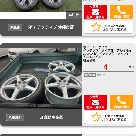
＼無料／
4枚
店舗に電話
在庫・見積り
お気に入り追加
（有）アクティブ 沖縄市店
沖縄市
現在
2
人が追加済
ホイール・タイヤ
インテグラ タイプＳ アルミホイ
ル ホンダ インテグラ タイプS
アルミホイル
税込価格
4
万円
適合車種
ホンダ
＼無料／
店舗に電話
在庫・見積り
お気に入り追加
SI自動車企画
八重瀬町
現在
2
人が追加済