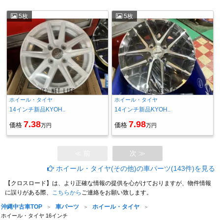
5枚
5枚
ホイール・タイヤ
ホイール・タイヤ
14インチ新品KYOH..
14インチ新品KYOH..
7.38
7.98
価格
価格
万円
万円
≪ 前
次 ≫
ホイール・タイヤ(その他)の車パーツ(143件)を見る
【クロスロード】は、より正確な情報の提供を心がけておりますが、物件情報
に誤りがある際、
こちらから
ご連絡をお願い致します。
沖縄中古車TOP
車パーツ
ホイール・タイヤ
ホイール・タイヤ 16インチ