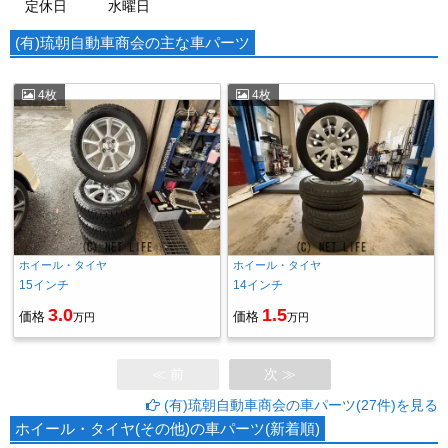
定休日
水曜日
(有)琉朝自動車商会の主な車パーツ
4枚
4枚
ホイール・タイヤ
ホイール・タイヤ
15インチ
14インチ
3.0
1.5
価格
価格
万円
万円
≪ 前
次 ≫
(有)琉朝自動車商会の車パーツ(27件)を見る
ホイール・タイヤ(その他)の車パーツ(新着順)