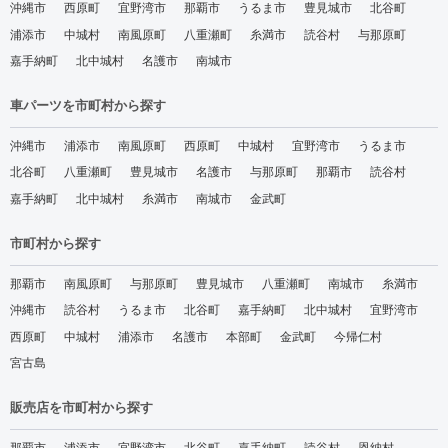
沖縄市
西原町
宜野湾市
那覇市
うるま市
豊見城市
北谷町
浦添市
中城村
南風原町
八重瀬町
糸満市
読谷村
与那原町
嘉手納町
北中城村
名護市
南城市
車パーツを市町村から探す
沖縄市
浦添市
南風原町
西原町
中城村
宜野湾市
うるま市
北谷町
八重瀬町
豊見城市
名護市
与那原町
那覇市
読谷村
嘉手納町
北中城村
糸満市
南城市
金武町
市町村から探す
那覇市
南風原町
与那原町
豊見城市
八重瀬町
南城市
糸満市
沖縄市
読谷村
うるま市
北谷町
嘉手納町
北中城村
宜野湾市
西原町
中城村
浦添市
名護市
本部町
金武町
今帰仁村
宮古島
販売店を市町村から探す
那覇市
浦添市
宜野湾市
北谷町
嘉手納町
読谷村
恩納村