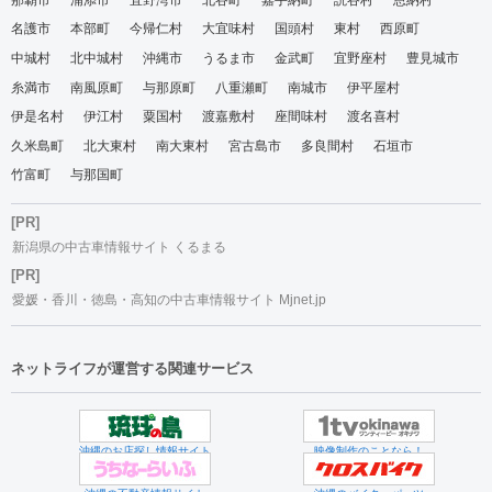
名護市
本部町
今帰仁村
大宜味村
国頭村
東村
西原町
中城村
北中城村
沖縄市
うるま市
金武町
宜野座村
豊見城市
糸満市
南風原町
与那原町
八重瀬町
南城市
伊平屋村
伊是名村
伊江村
粟国村
渡嘉敷村
座間味村
渡名喜村
久米島町
北大東村
南大東村
宮古島市
多良間村
石垣市
竹富町
与那国町
[PR]
新潟県の中古車情報サイト くるまる
[PR]
愛媛・香川・徳島・高知の中古車情報サイト Mjnet.jp
ネットライフが運営する関連サービス
沖縄のお店探し情報サイト
映像制作のことなら！