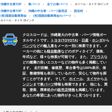
沖縄中古車TOP
車パーツ
全ての車パーツ
ホイール・タイヤ 16インチ
沖縄中古車TOP
沖縄の中古車・パーツ販売店
読谷村
(有)琉朝自動車商会
(有)琉朝自動車商会のパーツ
ホイール・タイヤ 16インチ
クロスロードは、沖縄最大の中古車・パーツ情報ポー
タルサイトです。
トヨタ(TOYOTA)
・
日産
・
ホンダ
から
ベンツ
などの
輸入車
をメーカー別に検索できます。 メ
ーカーの他にも
軽自動車
などのボディタイプ、価格、
年式など、様々な検索が可能です。 また、
プリウス
な
どの燃費の良いエコカーなどの物件も多く掲載してい
ます。 走行距離、修復歴、車台番号は100%表示、保
証、整備情報も表示しているので、安心して物件を探
すことができます。 そして、
ホイール
、
タイヤ
から
エ
ンジン
まで
車パーツ
情報も検索できます。 他にも、買
取、塗装、廃車処分の
販売店情報
も掲載しています。
あなたの希望にあった物件がきっと見つかります。