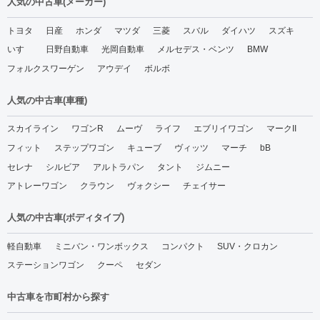
人気の中古車(メーカー)
トヨタ
日産
ホンダ
マツダ
三菱
スバル
ダイハツ
スズキ
いすゞ
日野自動車
光岡自動車
メルセデス・ベンツ
BMW
フォルクスワーゲン
アウデイ
ボルボ
人気の中古車(車種)
スカイライン
ワゴンR
ムーヴ
ライフ
エブリイワゴン
マークII
フィット
ステップワゴン
キューブ
ヴィッツ
マーチ
bB
セレナ
シルビア
アルトラパン
タント
ジムニー
アトレーワゴン
クラウン
ヴォクシー
チェイサー
人気の中古車(ボディタイプ)
軽自動車
ミニバン・ワンボックス
コンパクト
SUV・クロカン
ステーションワゴン
クーペ
セダン
中古車を市町村から探す