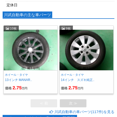
定休日
川武自動車の主な車パーツ
10枚
9枚
ホイール・タイヤ
ホイール・タイヤ
13インチ MANAR..
14インチ スズキ純正..
2.75
2.75
価格
価格
万円
万円
≪ 前
次 ≫
川武自動車の車パーツ(117件)を見る