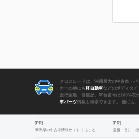
クロスロードは、沖縄最大の中古車・パ
カーの他にも
軽自動車
などのボディタイ
走行距離、修復歴、車台番号は100%
車パーツ
情報も検索できます。 他にも
[PR]
[PR]
新潟県の中古車情報サイト くるまる
愛媛・香川・徳島