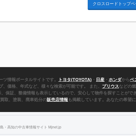
クロスロードトップペ
ーツ情報ポータルサイトです。
トヨタ(TOYOTA)
・
日産
・
ホンダ
から
ベ
プ、価格、年式など、様々な検索が可能です。 また、
プリウス
などの燃
表示、保証、整備情報も表示しているので、安心して物件を探すことができ
、買取、塗装、廃車処分の
販売店情報
も掲載しています。あなたの希望に
・高知の中古車情報サイト Mjnet.jp