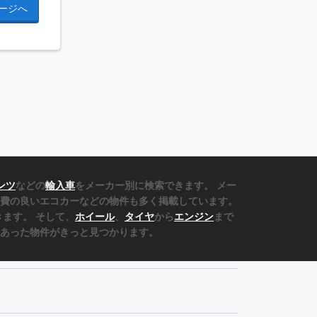
ージへ
ンツ
などの
輸入車
をメーカー別に検索できます。 メー
費の良いエコカーなどの物件も多く掲載しています。
ます。 そして、
ホイール
、
タイヤ
から
エンジン
まで
あった物件がきっと見つかります。