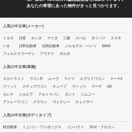
あなたの希望にあった物件がきっと見つかります。
人気の中古車(メーカー)
トヨタ
日産
ホンダ
マツダ
三菱
スバル
ダイハツ
スズキ
いすゞ
日野自動車
光岡自動車
メルセデス・ベンツ
BMW
フォルクスワーゲン
アウデイ
ボルボ
人気の中古車(車種)
スカイライン
ワゴンR
ムーヴ
ライフ
エブリイワゴン
マークII
フィット
ステップワゴン
キューブ
ヴィッツ
マーチ
bB
セレナ
シルビア
アルトラパン
タント
ジムニー
アトレーワゴン
クラウン
ヴォクシー
チェイサー
人気の中古車(ボディタイプ)
軽自動車
ミニバン・ワンボックス
コンパクト
SUV・クロカン