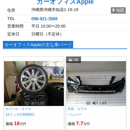
カーオフィスApple
沖縄県沖縄市知花1-19-19
住所
地図
TEL
098-921-3569
営業時間
平日 10:00〜20:00
定休日
日曜日（不定休）
カーオフィスAppleの主な車パーツ
2枚
ホイール・タイヤ
外装・エアロ
22インチCRIMSO..
バンパー
16
7.7
価格
価格
万円
万円