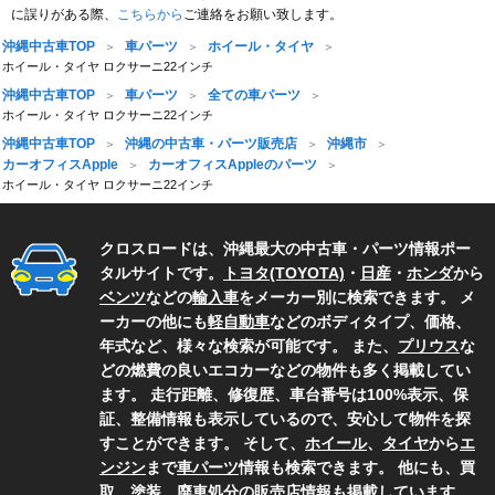
に誤りがある際、
こちらから
ご連絡をお願い致します。
沖縄中古車TOP
車パーツ
ホイール・タイヤ
ホイール・タイヤ ロクサーニ22インチ
沖縄中古車TOP
車パーツ
全ての車パーツ
ホイール・タイヤ ロクサーニ22インチ
沖縄中古車TOP
沖縄の中古車・パーツ販売店
沖縄市
カーオフィスApple
カーオフィスAppleのパーツ
ホイール・タイヤ ロクサーニ22インチ
クロスロードは、沖縄最大の中古車・パーツ情報ポー
タルサイトです。
トヨタ(TOYOTA)
・
日産
・
ホンダ
から
ベンツ
などの
輸入車
をメーカー別に検索できます。 メ
ーカーの他にも
軽自動車
などのボディタイプ、価格、
年式など、様々な検索が可能です。 また、
プリウス
な
どの燃費の良いエコカーなどの物件も多く掲載してい
ます。 走行距離、修復歴、車台番号は100%表示、保
証、整備情報も表示しているので、安心して物件を探
すことができます。 そして、
ホイール
、
タイヤ
から
エ
ンジン
まで
車パーツ
情報も検索できます。 他にも、買
取、塗装、廃車処分の
販売店情報
も掲載しています。