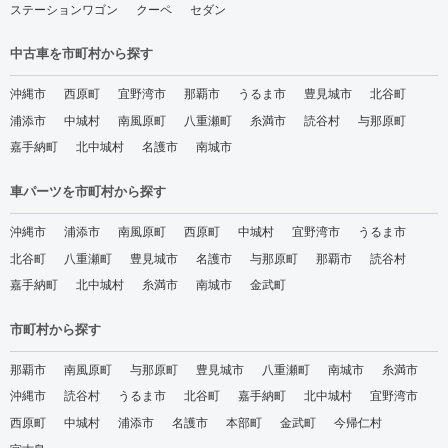
ステーションワゴン
クーペ
セダン
中古車を市町村から探す
沖縄市
西原町
宜野湾市
那覇市
うるま市
豊見城市
北谷町
浦添市
中城村
南風原町
八重瀬町
糸満市
読谷村
与那原町
嘉手納町
北中城村
名護市
南城市
車パーツを市町村から探す
沖縄市
浦添市
南風原町
西原町
中城村
宜野湾市
うるま市
北谷町
八重瀬町
豊見城市
名護市
与那原町
那覇市
読谷村
嘉手納町
北中城村
糸満市
南城市
金武町
市町村から探す
那覇市
南風原町
与那原町
豊見城市
八重瀬町
南城市
糸満市
沖縄市
読谷村
うるま市
北谷町
嘉手納町
北中城村
宜野湾市
西原町
中城村
浦添市
名護市
本部町
金武町
今帰仁村