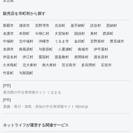
宮古島
販売店を市町村から探す
那覇市
浦添市
宜野湾市
北谷町
嘉手納町
読谷村
恩納村
名護市
本部町
今帰仁村
大宜味村
国頭村
東村
西原町
中城村
北中城村
沖縄市
うるま市
金武町
宜野座村
豊見城市
糸満市
南風原町
与那原町
八重瀬町
南城市
伊平屋村
伊是名村
伊江村
粟国村
渡嘉敷村
座間味村
渡名喜村
久米島町
北大東村
南大東村
宮古島市
多良間村
石垣市
竹富町
与那国町
[PR]
新潟県の中古車情報サイト くるまる
[PR]
愛媛・香川・徳島・高知の中古車情報サイト Mjnet.jp
ネットライフが運営する関連サービス